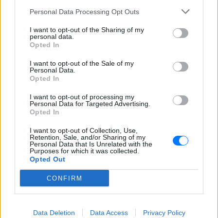
Πυρκαγιά στο διυλιστήριο της Τζαζάν
μετά από επίθεση drone - Η Τεχεράνη
Personal Data Processing Opt Outs
απαιτεί αποχώρηση αμερικανικών
δυνάμεων, άρση κυρώσεων και
I want to opt-out of the Sharing of my
αποζημιώσεις πριν ανοίξει η κρίσιμη
personal data.
θαλάσσια δίοδος
Opted In
Ελικόπτερο προσγειώθηκε στο
I want to opt-out of the Sale of my
Σαρακήνικο για να κάνουν
Personal Data.
μπάνιο οι επιβάτες του
Opted In
ΣΉΜΕΡΑ
I want to opt-out of processing my
Ο επιχειρηματίας από τη Μήλο που
Personal Data for Targeted Advertising.
κατέγραψε το περιστατικό μίλησε στον
Opted In
ΣΚΑΪ και περιέγραψε τι είδε στην
παραλία
I want to opt-out of Collection, Use,
Retention, Sale, and/or Sharing of my
Νέα λεωφόρος στον Βοτανικό:
Personal Data that Is Unrelated with the
Πόσες λωρίδες θα έχει και
Purposes for which it was collected.
Opted Out
πότε παραδίδεται
ΣΉΜΕΡΑ
CONFIRM
Η Λεωφόρος Προφήτη Δανιήλ, που
κατασκευάζεται στο πλαίσιο της Διπλής
Ανάπλασης, αποτελεί μέρος ενός νέου
οδικού δικτύου 8 χιλιομέτρων και
Data Deletion
Data Access
Privacy Policy
συνδέεται άμεσα με το νέο γήπεδο του