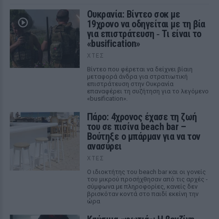
Ουκρανία: Βίντεο σοκ με
19χρονο να οδηγείται με τη βία
για επιστράτευση ‑ Τι είναι το
«busification»
ΧΤΕΣ
Βίντεο που φέρεται να δείχνει βίαιη
μεταφορά άνδρα για στρατιωτική
επιστράτευση στην Ουκρανία
επαναφέρει τη συζήτηση για το λεγόμενο
«busification».
Πάρο: 4χρονος έχασε τη ζωή
του σε πισίνα beach bar –
Βούτηξε ο μπάρμαν για να τον
ανασύρει
ΧΤΕΣ
Ο ιδιοκτήτης του beach bar και οι γονείς
του μικρού προσήχθησαν από τις αρχές -
σύμφωνα με πληροφορίες, κανείς δεν
βρισκόταν κοντά στο παιδί εκείνη την
ώρα