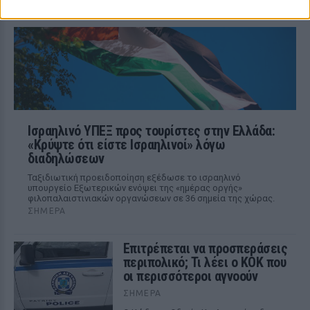
Παναθηναϊκού.
Ισραηλινό ΥΠΕΞ προς τουρίστες στην Ελλάδα:
«Κρύψτε ότι είστε Ισραηλινοί» λόγω
διαδηλώσεων
Ταξιδιωτική προειδοποίηση εξέδωσε το ισραηλινό
υπουργείο Εξωτερικών ενόψει της «ημέρας οργής»
φιλοπαλαιστινιακών οργανώσεων σε 36 σημεία της χώρας.
ΣΉΜΕΡΑ
Επιτρέπεται να προσπεράσεις
περιπολικό; Τι λέει ο ΚΟΚ που
οι περισσότεροι αγνοούν
ΣΉΜΕΡΑ