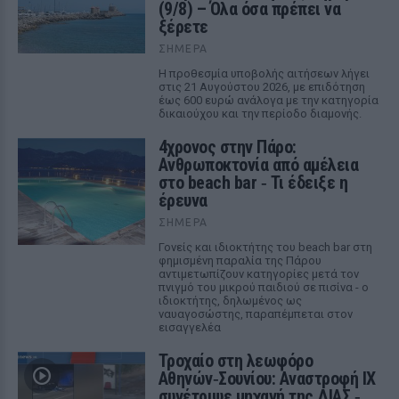
(9/8) – Όλα όσα πρέπει να
ξέρετε
ΣΉΜΕΡΑ
Η προθεσμία υποβολής αιτήσεων λήγει
στις 21 Αυγούστου 2026, με επιδότηση
έως 600 ευρώ ανάλογα με την κατηγορία
δικαιούχου και την περίοδο διαμονής.
4χρονος στην Πάρο:
Ανθρωποκτονία από αμέλεια
στο beach bar ‑ Τι έδειξε η
έρευνα
ΣΉΜΕΡΑ
Γονείς και ιδιοκτήτης του beach bar στη
φημισμένη παραλία της Πάρου
αντιμετωπίζουν κατηγορίες μετά τον
πνιγμό του μικρού παιδιού σε πισίνα - ο
ιδιοκτήτης, δηλωμένος ως
ναυαγοσώστης, παραπέμπεται στον
εισαγγελέα
Τροχαίο στη λεωφόρο
Αθηνών‑Σουνίου: Αναστροφή ΙΧ
συνέτριψε μηχανή της ΔΙΑΣ ‑