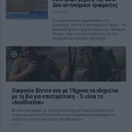
Δύο αστυνομικοί τραυματίες
ΣΉΜΕΡΑ
Το περιστατικό σημειώθηκε στο
Λαγονήσι, κοντά στην παραλία Πεύκο - το
ενοικιαζόμενο όχημα επέβαιναν τέσσερα
άτομα, ενώ η κατάσταση ενός εκ των
τραυματιών εμπνέει ανησυχία.
Ουκρανία: Βίντεο σοκ με 19χρονο να οδηγείται
με τη βία για επιστράτευση ‑ Τι είναι το
«busification»
Βίντεο που φέρεται να δείχνει βίαιη μεταφορά άνδρα για
στρατιωτική επιστράτευση στην Ουκρανία επαναφέρει τη
συζήτηση για το λεγόμενο «busification».
ΧΤΕΣ