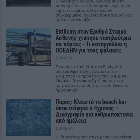
Ο Κώδικας Οδικής Κυκλοφορίας δεν
απαγορεύει την προσπέραση οχήματος
της αστυνομίας, αλλά ισχύουν
συγκεκριμένοι κανόνες που κάθε οδηγός
πρέπει να γνωρίζει.
Επίθεση στον Ερυθρό Σταυρό:
Ασθενής χτύπησε νοσηλεύτρια
σε πόρτες ‑ Τι καταγγέλλει η
ΠΟΕΔΗΝ για τους φύλακες
ΣΉΜΕΡΑ
Το περιστατικό βίας στα Επείγοντα
σημειώθηκε τα ξημερώματα του
Σαββάτου - ο πρόεδρος της ΠΟΕΔΗΝ
Μιχάλης Γιαννάκος ζητά ουσιαστικά
μέτρα προστασίας για το νοσηλευτικό
προσωπικό
Πάρος: Κλειστό το beach bar
όπου πνίγηκε ο 4χρονος –
Δικογραφία για ανθρωποκτονία
από αμέλεια
ΣΉΜΕΡΑ
Ο ιδιοκτήτης της επιχείρησης κρατείται