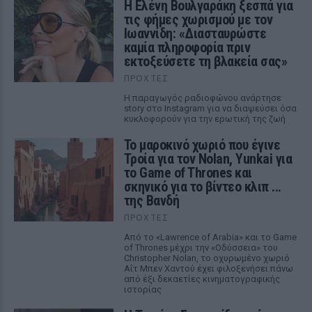
Η Ελένη Βουλγαράκη ξεσπά για
τις φήμες χωρισμού με τον
Ιωαννίδη: «Διασταυρώστε
καμία πληροφορία πριν
εκτοξεύσετε τη βλακεία σας»
ΠΡΟΧΤΈΣ
Η παραγωγός ραδιοφώνου ανάρτησε
story στο Instagram για να διαψεύσει όσα
κυκλοφορούν για την ερωτική της ζωή
Το μαροκινό χωριό που έγινε
Τροία για τον Nolan, Yunkai για
το Game of Thrones και
σκηνικό για το βίντεο κλιπ ...
της Βανδή
ΠΡΟΧΤΈΣ
Από το «Lawrence of Arabia» και το Game
of Thrones μέχρι την «Οδύσσεια» του
Christopher Nolan, το οχυρωμένο χωριό
Αΐτ Μπεν Χαντού έχει φιλοξενήσει πάνω
από έξι δεκαετίες κινηματογραφικής
ιστορίας