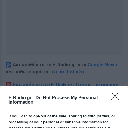
Ακολουθήστε το E-Radio.gr στο
Google News
και μάθετε πρώτοι
τα πιο hot νέα
.
Εσύ μπήκες στο E-Daily.gr; Τα νέα της ημέρας
και ότι σου κάνει κλικ!
E-Radio.gr -
Do Not Process My Personal
Information
Ακολουθήστε το E-Radio.gr και στο Instagram
ΔΙΑΦΗΜΙΣΗ
If you wish to opt-out of the sale, sharing to third parties, or
processing of your personal or sensitive information for