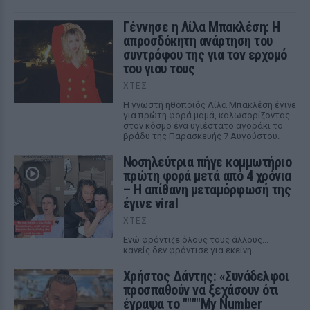
Γέννησε η Λίλα Μπακλέση: Η
απροσδόκητη ανάρτηση του
συντρόφου της για τον ερχομό
του γιου τους
ΧΤΕΣ
Η γνωστή ηθοποιός Λίλα Μπακλέση έγινε
για πρώτη φορά μαμά, καλωσορίζοντας
στον κόσμο ένα υγιέστατο αγοράκι το
βράδυ της Παρασκευής 7 Αυγούστου.
Νοσηλεύτρια πήγε κομμωτήριο
πρώτη φορά μετά από 4 χρόνια
– Η απίθανη μεταμόρφωσή της
έγινε viral
ΧΤΕΣ
Ενώ φρόντιζε όλους τους άλλους...
κανείς δεν φρόντισε για εκείνη
Χρήστος Δάντης: «Συνάδελφοι
προσπαθούν να ξεχάσουν ότι
έγραψα το """"My Number