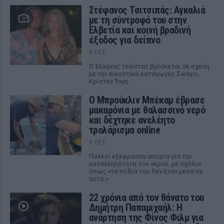
Στέφανος Τσιτσιπάς: Αγκαλιά
με τη σύντροφό του στην
Ελβετία και κοινή βραδινή
έξοδος για δείπνο
ΧΤΕΣ
Ο Έλληνας τενίστας βρίσκεται σε σχέση
με την εικαστικό καταγωγής Σικάγο,
Κρίστεν Τομς
Ο Μπρούκλιν Μπέκαμ έβρασε
μακαρόνια με θαλασσινό νερό
και δέχτηκε ανελέητο
τρολάρισμα online
ΧΤΕΣ
Πολλοί εξέφρασαν απορία για την
καταλληλότητα του νερού, με σχόλια
όπως «τα πόδια του δεν ήταν μέσα σε
αυτό;»
22 χρόνια από τον θάνατο του
Δημήτρη Παπαμιχαήλ: Η
ανάρτηση της Φίνος Φιλμ για