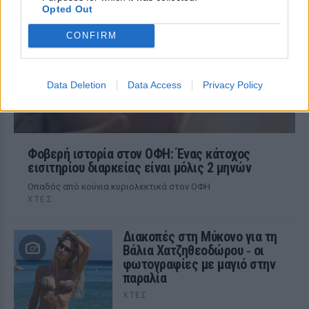
Opted Out
CONFIRM
Data Deletion
Data Access
Privacy Policy
Φοβερή ιστορία στον ΟΦΗ: Ένας κάτοχος
εισιτηρίου διαρκείας είναι μόλις 2 μηνών
Οπαδός από κούνια κυριολεκτικά στον ΟΦΗ
ΧΤΕΣ
Διακοπές στη Μύκονο για τη
Βάλια Χατζηθεοδώρου ‑ οι
φωτογραφίες με μαγιό στην
παραλία
ΧΤΕΣ