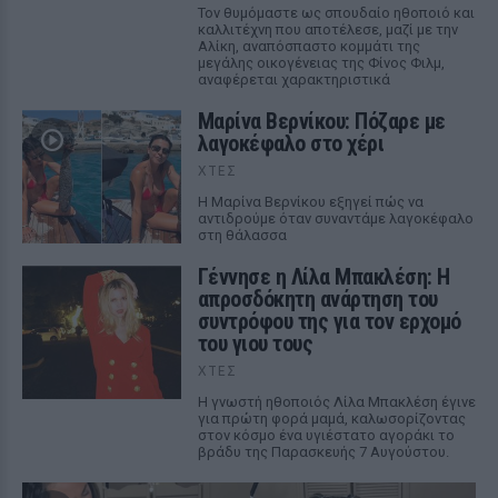
Τον θυμόμαστε ως σπουδαίο ηθοποιό και
καλλιτέχνη που αποτέλεσε, μαζί με την
Αλίκη, αναπόσπαστο κομμάτι της
μεγάλης οικογένειας της Φίνος Φιλμ,
αναφέρεται χαρακτηριστικά
Μαρίνα Βερνίκου: Πόζαρε με
λαγοκέφαλο στο χέρι
ΧΤΕΣ
Η Μαρίνα Βερνίκου εξηγεί πώς να
αντιδρούμε όταν συναντάμε λαγοκέφαλο
στη θάλασσα
Γέννησε η Λίλα Μπακλέση: Η
απροσδόκητη ανάρτηση του
συντρόφου της για τον ερχομό
του γιου τους
ΧΤΕΣ
Η γνωστή ηθοποιός Λίλα Μπακλέση έγινε
για πρώτη φορά μαμά, καλωσορίζοντας
στον κόσμο ένα υγιέστατο αγοράκι το
βράδυ της Παρασκευής 7 Αυγούστου.