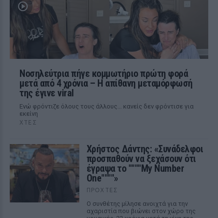
Νοσηλεύτρια πήγε κομμωτήριο πρώτη φορά
μετά από 4 χρόνια – Η απίθανη μεταμόρφωσή
της έγινε viral
Ενώ φρόντιζε όλους τους άλλους... κανείς δεν φρόντισε για
εκείνη
ΧΤΕΣ
Χρήστος Δάντης: «Συνάδελφοι
προσπαθούν να ξεχάσουν ότι
έγραψα το """"My Number
One""""»
ΠΡΟΧΤΈΣ
Ο συνθέτης μίλησε ανοιχτά για την
αχαριστία που βιώνει στον χώρο της