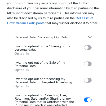
τις πόζες της
your opt-out. You may separately opt-out of the further
disclosure of your personal information by third parties on the
ΠΡΙΝ 10 ΏΡΕΣ
IAB’s list of downstream participants. This information may
Το μοντέλο μοιράστηκε φωτογραφίες
also be disclosed by us to third parties on the
IAB’s List of
από τις καλοκαιρινές της διακοπές στο
νησί των Κυκλάδων
Downstream Participants
that may further disclose it to other
third parties.
Ιωάννα Τούνη: «Έβγαλα όλο το
βράδυ στο νοσοκομείο με ορούς
Personal Data Processing Opt Outs
και αντιβιώσεις»
I want to opt-out of the Sharing of my
ΠΡΙΝ 10 ΏΡΕΣ
personal data.
Η επιχειρηματίας έπαθε τροφική
Opted In
δηλητηρίαση και μοιράστηκε με τους
followers της στο Instagram τις δύσκολες
I want to opt-out of the Sale of my
ώρες που πέρασε.
Personal Data.
Opted In
Ατύχημα για τον Ιβάν Σβιτάιλο
στην Κέρκυρα: «Θα σηκωθώ πιο
I want to opt-out of processing my
δυνατός»
Personal Data for Targeted Advertising.
Opted In
ΧΤΕΣ
Ο ηθοποιός και χορευτής μοιράστηκε
I want to opt-out of Collection, Use,
στο Instagram μια φωτογραφία από
Retention, Sale, and/or Sharing of my
πρόσφατη εξέτασή του, με ένα μήνυμα
Personal Data that Is Unrelated with the
Purposes for which it was collected.
θάρρους