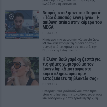
μουσικής, 22 χρόνια μετά τη νίκη της
Ελλάδας στη Eurovision.
Νεαρός στο λιμάνι του Πειραιά:
«Πάω διακοπές έναν μήνα» ‑ Η
απίθανη ατάκα στην κάμερα του
MEGA
ΠΡΟΧΤΈΣ
Η κάμερα της εκπομπής «Κοινωνία Ώρα
MEGA» κατέγραψε τη διασκεδαστική
στιγμή από το λιμάνι του Πειραιά, την
Παρασκευή 7 Αυγούστου.
Η Ελένη Βουλγαράκη ξεσπά για
τις φήμες χωρισμού με τον
Ιωαννίδη: «Διασταυρώστε
καμία πληροφορία πριν
εκτοξεύσετε τη βλακεία σας»
ΠΡΟΧΤΈΣ
Η παραγωγός ραδιοφώνου ανάρτησε
story στο Instagram για να διαψεύσει όσα
κυκλοφορούν για την ερωτική της ζωή