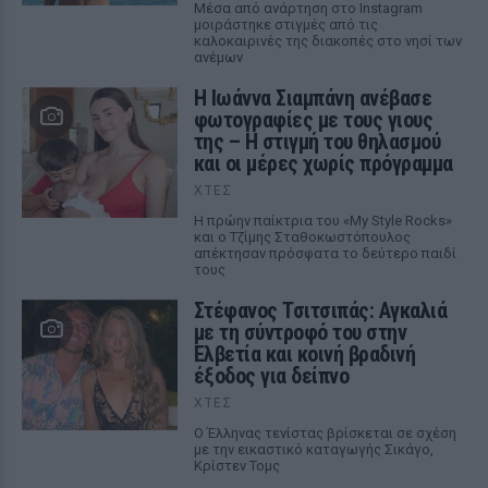
Μέσα από ανάρτηση στο Instagram
μοιράστηκε στιγμές από τις
καλοκαιρινές της διακοπές στο νησί των
ανέμων
H Ιωάννα Σιαμπάνη ανέβασε
φωτογραφίες με τους γιους
της – Η στιγμή του θηλασμού
και οι μέρες χωρίς πρόγραμμα
ΧΤΕΣ
Η πρώην παίκτρια του «My Style Rocks»
και ο Τζίμης Σταθοκωστόπουλος
απέκτησαν πρόσφατα το δεύτερο παιδί
τους
Στέφανος Τσιτσιπάς: Αγκαλιά
με τη σύντροφό του στην
Ελβετία και κοινή βραδινή
έξοδος για δείπνο
ΧΤΕΣ
Ο Έλληνας τενίστας βρίσκεται σε σχέση
με την εικαστικό καταγωγής Σικάγο,
Κρίστεν Τομς