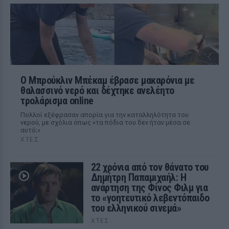
Ο Μπρούκλιν Μπέκαμ έβρασε μακαρόνια με
θαλασσινό νερό και δέχτηκε ανελέητο
τρολάρισμα online
Πολλοί εξέφρασαν απορία για την καταλληλότητα του
νερού, με σχόλια όπως «τα πόδια του δεν ήταν μέσα σε
αυτό;»
ΧΤΕΣ
22 χρόνια από τον θάνατο του
Δημήτρη Παπαμιχαήλ: Η
ανάρτηση της Φίνος Φιλμ για
το «γοητευτικό λεβεντόπαιδο
του ελληνικού σινεμά»
ΧΤΕΣ