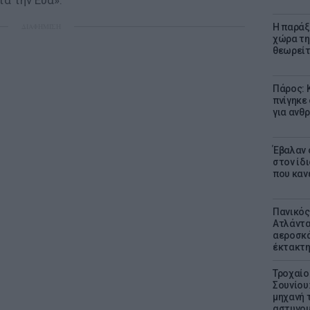
ά την Εύα».
ΔΙΑΦΗΜΙΣΗ
Η παράξ
χώρα τη
θεωρείτ
Πάρος: 
πνίγηκε
για ανθ
Έβαλαν 
στον ίδι
που καν
Πανικός
Ατλάντα
αεροσκά
έκτακτη
Τροχαίο
Σουνίου
μηχανή 
αστυνομ