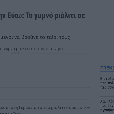
 Εύα»: Το γuμνό ριάλιτι σε 
όμενοι να βρούνε το ταίρι τους
ΔΙΑΦΗΜΙΣΗ
TREN
Επιτρέπ
περιπολι
περισσό
Χαμηλός
που δεν
σει στη Γερμανία το νέο ριάλιτι σόου με τον
αγνοήσ