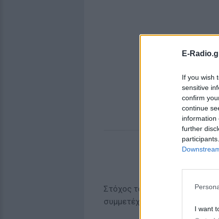
E-Radio.g
If you wish 
sensitive in
confirm you
continue se
information 
further disc
participants
Downstream 
Persona
Στόχος του σόου, όπως το περ
συμμετέχοντες να βρουν το τα
I want t