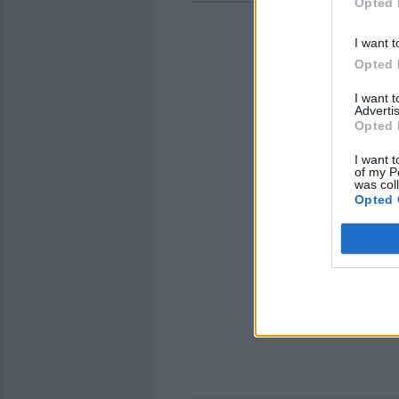
Opted 
I want t
Opted 
I want 
Advertis
Opted 
I want t
of my P
was col
Opted 