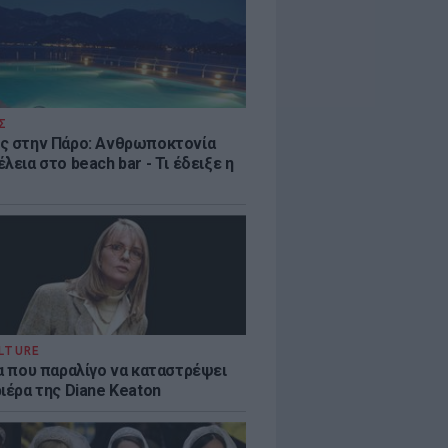
Σ
ς στην Πάρο: Ανθρωποκτονία
λεια στο beach bar - Τι έδειξε η
LTURE
ία που παραλίγο να καταστρέψει
ιέρα της Diane Keaton