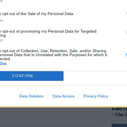
In
ΔΙΑΦΗΜΙΣΗ
o opt-out of the Sale of my Personal Data.
In
to opt-out of processing my Personal Data for Targeted
LIFESTY
ing.
Ιωάννα
In
στο νο
αντιβι
o opt-out of Collection, Use, Retention, Sale, and/or Sharing
ersonal Data that Is Unrelated with the Purposes for which it
lected.
Out
CONFIRM
Data Deletion
Data Access
Privacy Policy
ΕΙΔΗΣΕΙ
Τουρισ
ΑΦΜ υπ
– Όλα 