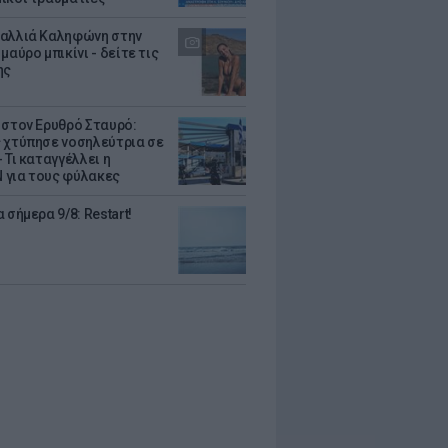
αλλιά Καληφώνη στην
μαύρο μπικίνι - δείτε τις
ης
 στον Ερυθρό Σταυρό:
 χτύπησε νοσηλεύτρια σε
 Τι καταγγέλλει η
για τους φύλακες
 σήμερα 9/8: Restart!