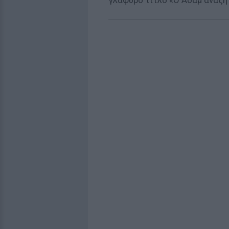
γλαφυρό τίτλο «Ο Αδάμ αναζητ