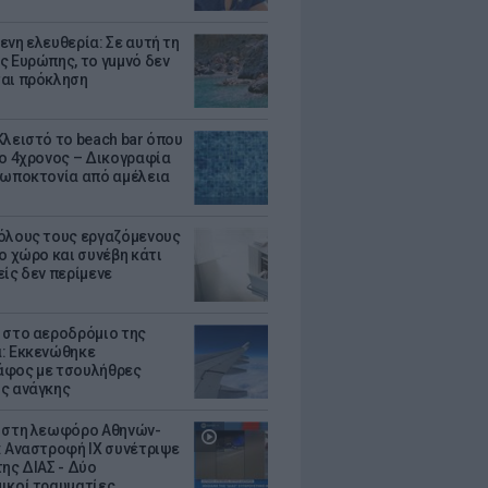
ενη ελευθερία: Σε αυτή τη
ς Ευρώπης, το γuμνό δεν
αι πρόκληση
Κλειστό το beach bar όπου
 ο 4χρονος – Δικογραφία
ρωποκτονία από αμέλεια
όλους τους εργαζόμενους
ο χώρο και συνέβη κάτι
είς δεν περίμενε
 στο αεροδρόμιο της
: Εκκενώθηκε
φος με τσουλήθρες
ς ανάγκης
 στη λεωφόρο Αθηνών-
: Αναστροφή ΙΧ συνέτριψε
της ΔΙΑΣ - Δύο
ικοί τραυματίες