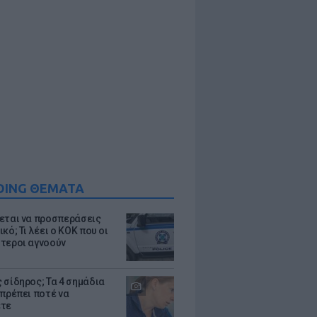
DING ΘΕΜΑΤΑ
εται να προσπεράσεις
κό; Τι λέει ο ΚΟΚ που οι
τεροι αγνοούν
 σίδηρος; Τα 4 σημάδια
 πρέπει ποτέ να
ετε