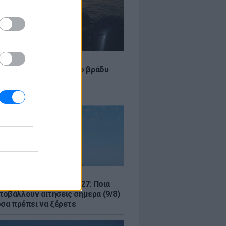
LE
 Τούνη: «Έβγαλα όλο το βράδυ
σοκομείο με ορούς και
ώσεις»
Σ
μός για Όλους 2026-2027: Ποια
οβάλλουν αιτήσεις σήμερα (9/8)
όσα πρέπει να ξέρετε