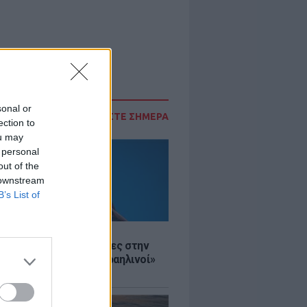
sonal or
ΔΙΑΒΑΣΤΕ ΣΗΜΕΡΑ
ection to
ou may
 personal
out of the
 downstream
B’s List of
Σ
ινό ΥΠΕΞ προς τουρίστες στην
 «Κρύψτε ότι είστε Ισραηλινοί»
διαδηλώσεων