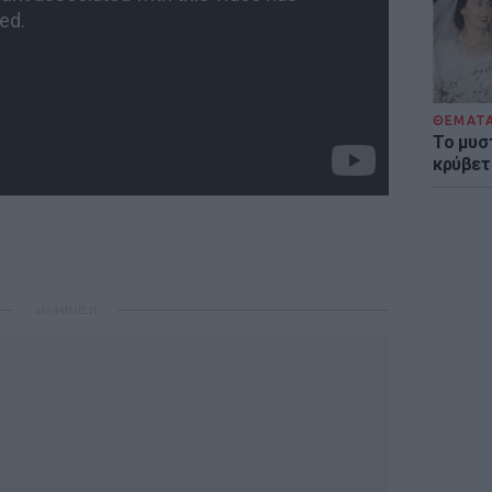
ΘΕΜΑΤ
Το μυσ
κρύβετ
ΔΙΑΦΗΜΙΣΗ