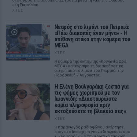
στον χώρο της μουσικής, 22 χρόνια μετά τη νίκη της Ελλάδας
στη Eurovision.
ΧΤΕΣ
Νεαρός στο λιμάνι του Πειραιά:
«Πάω διακοπές έναν μήνα» ‑ Η
απίθανη ατάκα στην κάμερα του
MEGA
ΧΤΕΣ
Η κάμερα της εκπομπής «Κοινωνία Ώρα
MEGA» κατέγραψε τη διασκεδαστική
στιγμή από το λιμάνι του Πειραιά, την
Παρασκευή 7 Αυγούστου.
Η Ελένη Βουλγαράκη ξεσπά για
τις φήμες χωρισμού με τον
Ιωαννίδη: «Διασταυρώστε
καμία πληροφορία πριν
εκτοξεύσετε τη βλακεία σας»
ΧΤΕΣ
Η παραγωγός ραδιοφώνου ανάρτησε
story στο Instagram για να διαψεύσει όσα
κυκλοφορούν για την ερωτική της ζωή