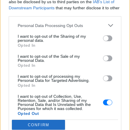
also be disclosed by us to third parties on the
IAB’s List of
ΣΉΜΕΡΑ
Downstream Participants
that may further disclose it to other
third parties.
Ο Έλληνας τενίστας βρίσκεται σε σχέση
με την εικαστικό καταγωγής Σικάγο,
Κρίστεν Τομς
Personal Data Processing Opt Outs
Ο Μπρούκλιν Μπέκαμ έβρασε
I want to opt-out of the Sharing of my
μακαρόνια με θαλασσινό νερό
personal data.
και δέχτηκε ανελέητο
Opted In
τρολάρισμα online
I want to opt-out of the Sale of my
ΣΉΜΕΡΑ
Personal Data.
Opted In
Πολλοί εξέφρασαν απορία για την
καταλληλότητα του νερού, με σχόλια
όπως «τα πόδια του δεν ήταν μέσα σε
I want to opt-out of processing my
αυτό;»
Personal Data for Targeted Advertising.
Opted In
I want to opt-out of Collection, Use,
Retention, Sale, and/or Sharing of my
Personal Data that Is Unrelated with the
Purposes for which it was collected.
Opted Out
22 χρόνια από τον θάνατο του Δημήτρη
CONFIRM
Παπαμιχαήλ: Η ανάρτηση της Φίνος Φιλμ για