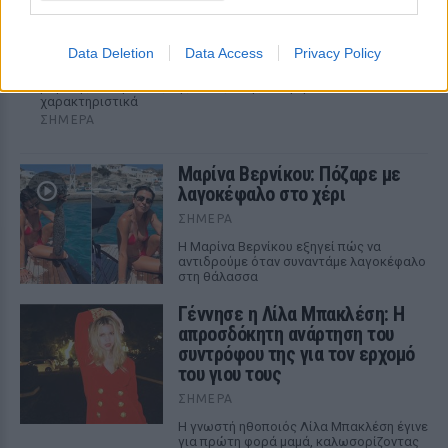
το «γοητευτικό λεβεντόπαιδο του ελληνικού
σινεμά»
Data Deletion
Data Access
Privacy Policy
Τον θυμόμαστε ως σπουδαίο ηθοποιό και καλλιτέχνη που
αποτέλεσε, μαζί με την Αλίκη, αναπόσπαστο κομμάτι της
μεγάλης οικογένειας της Φίνος Φιλμ, αναφέρεται
χαρακτηριστικά
ΣΉΜΕΡΑ
Μαρίνα Βερνίκου: Πόζαρε με
λαγοκέφαλο στο χέρι
ΣΉΜΕΡΑ
Η Μαρίνα Βερνίκου εξηγεί πώς να
αντιδρούμε όταν συναντάμε λαγοκέφαλο
στη θάλασσα
Γέννησε η Λίλα Μπακλέση: Η
απροσδόκητη ανάρτηση του
συντρόφου της για τον ερχομό
του γιου τους
ΣΉΜΕΡΑ
Η γνωστή ηθοποιός Λίλα Μπακλέση έγινε
για πρώτη φορά μαμά, καλωσορίζοντας