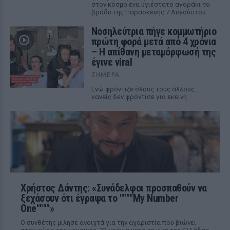
στον κόσμο ένα υγιέστατο αγοράκι το
βράδυ της Παρασκευής 7 Αυγούστου.
Νοσηλεύτρια πήγε κομμωτήριο
πρώτη φορά μετά από 4 χρόνια
– Η απίθανη μεταμόρφωσή της
έγινε viral
ΣΉΜΕΡΑ
Ενώ φρόντιζε όλους τους άλλους...
κανείς δεν φρόντισε για εκείνη
Χρήστος Δάντης: «Συνάδελφοι προσπαθούν να
ξεχάσουν ότι έγραψα το """"My Number
One""""»
Ο συνθέτης μίλησε ανοιχτά για την αχαριστία που βιώνει