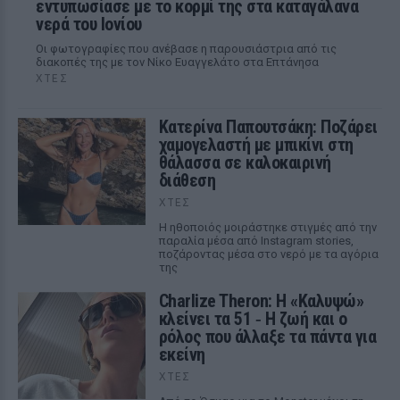
εντυπωσίασε με το κορμί της στα καταγάλανα
νερά του Ιονίου
Οι φωτογραφίες που ανέβασε η παρουσιάστρια από τις
διακοπές της με τον Νίκο Ευαγγελάτο στα Επτάνησα
ΧΤΕΣ
Κατερίνα Παπουτσάκη: Ποζάρει
χαμογελαστή με μπικίνι στη
θάλασσα σε καλοκαιρινή
διάθεση
ΧΤΕΣ
Η ηθοποιός μοιράστηκε στιγμές από την
παραλία μέσα από Instagram stories,
ποζάροντας μέσα στο νερό με τα αγόρια
της
Charlize Theron: Η «Καλυψώ»
κλείνει τα 51 ‑ H ζωή και ο
ρόλος που άλλαξε τα πάντα για
εκείνη
ΧΤΕΣ