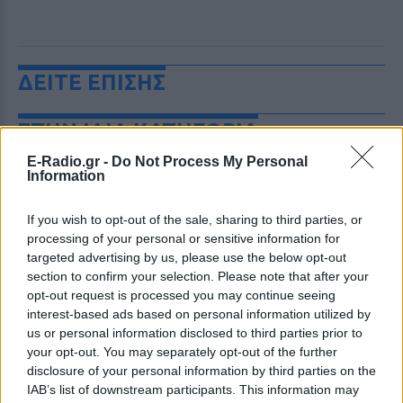
ΔΕΙΤΕ ΕΠΙΣΗΣ
ΣΤΗΝ ΙΔΙΑ ΚΑΤΗΓΟΡΙΑ
E-Radio.gr -
Do Not Process My Personal
H Ιωάννα Σιαμπάνη ανέβασε
Information
φωτογραφίες με τους γιους
της – Η στιγμή του θηλασμού
If you wish to opt-out of the sale, sharing to third parties, or
και οι μέρες χωρίς πρόγραμμα
processing of your personal or sensitive information for
ΣΉΜΕΡΑ
targeted advertising by us, please use the below opt-out
Η πρώην παίκτρια του «My Style Rocks»
section to confirm your selection. Please note that after your
και ο Τζίμης Σταθοκωστόπουλος
opt-out request is processed you may continue seeing
απέκτησαν πρόσφατα το δεύτερο παιδί
τους
interest-based ads based on personal information utilized by
us or personal information disclosed to third parties prior to
Στέφανος Τσιτσιπάς: Αγκαλιά
your opt-out. You may separately opt-out of the further
με τη σύντροφό του στην
disclosure of your personal information by third parties on the
Ελβετία και κοινή βραδινή
IAB’s list of downstream participants. This information may
έξοδος για δείπνο