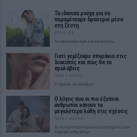
Τα ιδανικά ρούχα για να
παραμένουμε δροσεροί μέσα
στη ζέστη
ΠΡΟΧΤΈΣ
To καλοκαίρι έχει ειδικά γούστα
Γιατί γεμίζουμε σπυράκια στις
διακοπές και πώς θα τα
προλάβεις
ΠΡΙΝ 3 ΜΈΡΕΣ
Τι πρέπει να αλλάξεις
Ο λόγος που οι πιο έξυπνοι
άνθρωποι κάνουν τα
μεγαλύτερα λάθη στις σχέσεις
ΠΡΙΝ 3 ΜΈΡΕΣ
Τα 4 συχνότερα ερωτικά ατοπήματα των
ευφυών ανθρώπων