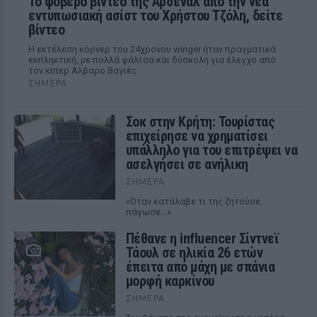
Το φοβερό βίντεο της Αρσεναλ από την νέα
εντυπωσιακή ασίστ του Χρήστου Τζόλη, δείτε
βίντεο
Η εκτέλεση κόρνερ του 24χρονου winger ήταν πραγματικά
εκπληκτική, με πολλά φάλτσα και δύσκολη για έλεγχο από
τον κίπερ Αλβαρο Βαγιές
ΣΉΜΕΡΑ
Σοκ στην Κρήτη: Τουρίστας
επιχείρησε να χρηματίσει
υπάλληλο για του επιτρέψει να
ασελγήσει σε ανήλικη
ΣΉΜΕΡΑ
«Όταν κατάλαβε τι της ζητούσε,
πάγωσε...»
Πέθανε η influencer Σίντνεϊ
Τάουλ σε ηλικία 26 ετών
έπειτα από μάχη με σπάνια
μορφή καρκίνου
ΣΉΜΕΡΑ