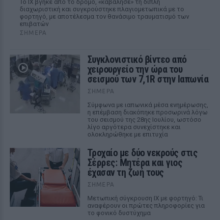
Το ΙΧ βγήκε από το δρόμο, «καβάλησε» τη διπλή
διαχωριστική και συγκρούστηκε πλαγιομετωπικά με το
φορτηγό, με αποτέλεσμα τον θανάσιμο τραυματισμό των
επιβατών
ΣΉΜΕΡΑ
Συγκλονιστικό βίντεο από
χειρουργείο την ώρα του
σεισμού των 7,1R στην Ιαπωνία
ΣΉΜΕΡΑ
Σύμφωνα με ιαπωνικά μέσα ενημέρωσης,
η επέμβαση διακόπηκε προσωρινά λόγω
του σεισμού της 28ης Ιουλίου, ωστόσο
λίγο αργότερα συνεχίστηκε και
ολοκληρώθηκε με επιτυχία
Τροχαίο με δύο νεκρούς στις
Σέρρες: Μητέρα και γιος
έχασαν τη ζωή τους
ΣΉΜΕΡΑ
Μετωπική σύγκρουση ΙΧ με φορτηγό: Τι
αναφέρουν οι πρώτες πληροφορίες για
το φονικό δυστύχημα