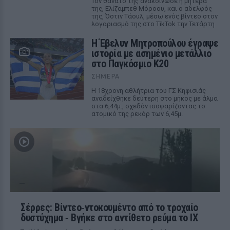
Τον θάνατο της ανακοίνωσε η μητέρα
της, Ελίζαμπεθ Μόροου, και ο αδελφός
της, Όστιν Τάουλ, μέσω ενός βίντεο στον
λογαριασμό της στο TikTok την Τετάρτη
Η Έβελυν Μητροπούλου έγραψε
ιστορία με ασημένιο μετάλλιο
στο Παγκόσμιο Κ20
ΣΉΜΕΡΑ
Η 18χρονη αθλήτρια του ΓΣ Κηφισιάς
αναδείχθηκε δεύτερη στο μήκος με άλμα
στα 6,44μ., σχεδόν ισοφαρίζοντας το
ατομικό της ρεκόρ των 6,45μ.
Σέρρες: Βίντεο‑ντοκουμέντο από το τροχαίο
δυστύχημα ‑ Βγήκε στο αντίθετο ρεύμα το ΙΧ