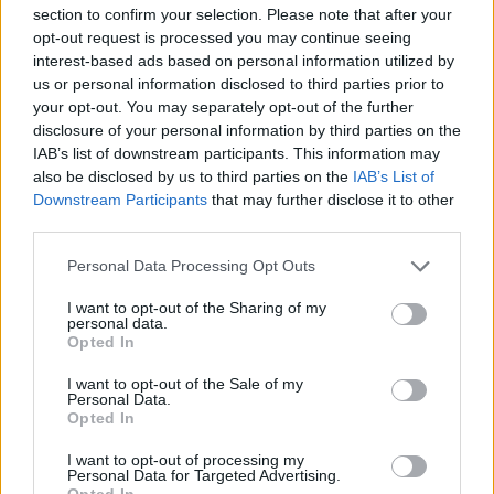
section to confirm your selection. Please note that after your
ΣΤΗΝ ΙΔΙΑ ΚΑΤΗΓΟΡΙΑ
opt-out request is processed you may continue seeing
interest-based ads based on personal information utilized by
Απόψε τα δοκιμαστικά
us or personal information disclosed to third parties prior to
δρομολόγια για την επέκταση
your opt-out. You may separately opt-out of the further
του Μετρό Θεσσαλονίκης προς
disclosure of your personal information by third parties on the
Καλαμαριά ‑ Τι προβλέπεται για
IAB’s list of downstream participants. This information may
εισιτήρια
also be disclosed by us to third parties on the
IAB’s List of
ΣΉΜΕΡΑ
Downstream Participants
that may further disclose it to other
third parties.
Ο υφυπουργός Υποδομών Νίκος Ταχιάος
εξήγησε γιατί τα πρώτα δρομολόγια θα
γίνονται νυχτερινές ώρες χωρίς
Personal Data Processing Opt Outs
επιβάτες, και τι προβλέπεται για
εισιτήρια και νέες επεκτάσεις.
I want to opt-out of the Sharing of my
personal data.
ΗΠΑ: 15χρονος με στολή
Opted In
κλόουν δολοφόνησε
ηλικιωμένο σε στάση
I want to opt-out of the Sale of my
λεωφορείου – Βίντεο του
Personal Data.
Opted In
δράστη γίνεται viral
ΣΉΜΕΡΑ
I want to opt-out of processing my
Personal Data for Targeted Advertising.
Ο έφηβος δράστης μαχαίρωσε
Opted In