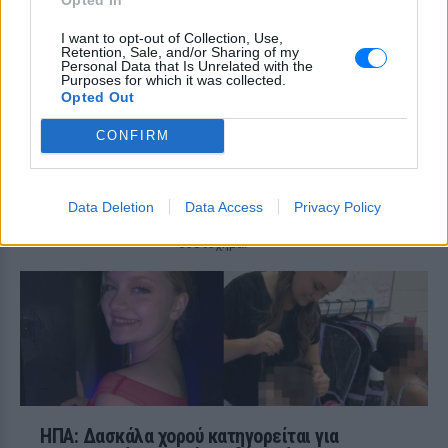
επανειλημμένα τον 78χρονο Τζον Γουέσλι
Αλεν σε στάση λεωφορείου, με
αποτέλεσμα τον θάνατό του, σύμφωνα
I want to opt-out of Collection, Use,
με τις αρχές
Retention, Sale, and/or Sharing of my
Personal Data that Is Unrelated with the
Purposes for which it was collected.
Σέρρες: Συγκλονίζει η
Opted Out
κατάθεση του οδηγού –
«Κοίταξα να στρίψω αριστερά
CONFIRM
για να γλιτώσω, δεν πρόλαβα»
ΣΉΜΕΡΑ
Ο οδηγός του φορτηγού που ενεπλάκη
Data Deletion
Data Access
Privacy Policy
στη σύγκρουση με το ΙΧ μητέρας και γιου
περιέγραψε πώς έγινε το μοιραίο
δυστύχημα.
ΗΠΑ: Δασκάλα χορού κατηγορείται για