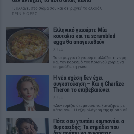
δεν αντέχεις το ποτό όπως παλιά
Τι αλλάζει στο σώμα σου και σε ‘ρίχνει’ το αλκοόλ
ΠΡΙΝ 9 ΏΡΕΣ
Ελληνικό γιαούρτι: Μία
κουταλιά και τα scrambled
eggs θα απογειωθούν
ΧΤΕΣ
Το στραγγιστό γιαούρτι αλλάζει την υφή
και τον κορεσμό του πρωινού χωρίς να
επηρεάζει τη γεύση.
Η νέα σχέση δεν έχει
συγκατοίκηση – Και η Charlize
Theron το επιβεβαιώνει
ΧΤΕΣ
«Δεν νομίζω ότι μπορώ να ξαναζήσω με
κάποιον» – Η εξομολόγηση της ηθοποιού
Πότε σου χτυπάει καμπανάκι ο
θυρεοειδής; Τα σημάδια που
δεν πρέπει να αγνοήσεις