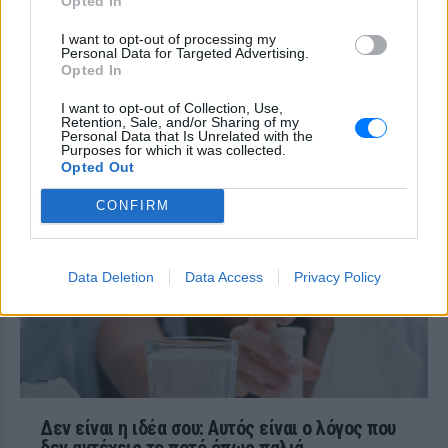
Opted In
ΠΡΙΝ 9 ΏΡΕΣ
Το σώμα σου σου στέλνει μηνύματα… το
I want to opt-out of processing my
θέμα είναι αν τα ακούς
Personal Data for Targeted Advertising.
Opted In
Χαμηλός σίδηρος; Τα 4 σημάδια
I want to opt-out of Collection, Use,
που δεν πρέπει ποτέ να
Retention, Sale, and/or Sharing of my
αγνοήσετε
Personal Data that Is Unrelated with the
Purposes for which it was collected.
ΠΡΙΝ 9 ΏΡΕΣ
Opted Out
Τι πρέπει να προσέχετε στον οργανισμό
CONFIRM
Data Deletion
Data Access
Privacy Policy
Δεν είναι η ιδέα σου: Αυτός είναι ο λόγος που