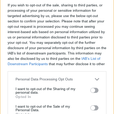
If you wish to opt-out of the sale, sharing to third parties, or
processing of your personal or sensitive information for
targeted advertising by us, please use the below opt-out
section to confirm your selection. Please note that after your
opt-out request is processed you may continue seeing
interest-based ads based on personal information utilized by
us or personal information disclosed to third parties prior to
ΔΕΙΤΕ ΕΠΙΣΗΣ
your opt-out. You may separately opt-out of the further
disclosure of your personal information by third parties on the
IAB’s list of downstream participants. This information may
ΣΤΗΝ ΙΔΙΑ ΚΑΤΗΓΟΡΙΑ
also be disclosed by us to third parties on the
IAB’s List of
Downstream Participants
that may further disclose it to other
Γιατί τα κομπλιμέντα σε
third parties.
φέρνουν σε δύσκολη θέση (και
τι λέει η ψυχολογία)
Personal Data Processing Opt Outs
ΠΡΙΝ 9 ΏΡΕΣ
I want to opt-out of the Sharing of my
Από πού ξεκινά η αμηχανία όταν σε
personal data.
επαινούν
Opted In
3 σημάδια πως χρειάζεσαι
I want to opt-out of the Sale of my
βιταμίνη D
Personal Data.