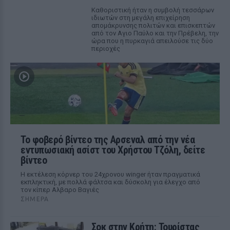
Καθοριστική ήταν η συμβολή τεσσάρων
ιδιωτών στη μεγάλη επιχείρηση
απομάκρυνσης πολιτών και επισκεπτών
από τον Αγιο Παύλο και την Πρέβελη, την
ώρα που η πυρκαγιά απειλούσε τις δύο
περιοχές
Το φοβερό βίντεο της Αρσεναλ από την νέα
εντυπωσιακή ασίστ του Χρήστου Τζόλη, δείτε
βίντεο
Η εκτέλεση κόρνερ του 24χρονου winger ήταν πραγματικά
εκπληκτική, με πολλά φάλτσα και δύσκολη για έλεγχο από
τον κίπερ Αλβαρο Βαγιές
ΣΉΜΕΡΑ
Σοκ στην Κρήτη: Τουρίστας