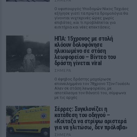
ΣΉΜΕΡΑ
Ο υφυπουργός Υποδομών Νίκος Ταχιάος
εξήγησε γιατί τα πρώτα δρομολόγια θα
γίνονται νυχτερινές ώρες χωρίς
επιβάτες, και τι προβλέπεται για
εισιτήρια και νέες επεκτάσεις.
ΗΠΑ: 15χρονος με στολή
κλόουν δολοφόνησε
ηλικιωμένο σε στάση
λεωφορείου – Βίντεο του
δράστη γίνεται viral
ΣΉΜΕΡΑ
Ο έφηβος δράστης μαχαίρωσε
επανειλημμένα τον 78χρονο Τζον Γουέσλι
Αλεν σε στάση λεωφορείου, με
αποτέλεσμα τον θάνατό του, σύμφωνα
με τις αρχές
Σέρρες: Συγκλονίζει η
κατάθεση του οδηγού –
«Κοίταξα να στρίψω αριστερά
για να γλιτώσω, δεν πρόλαβα»
ΣΉΜΕΡΑ