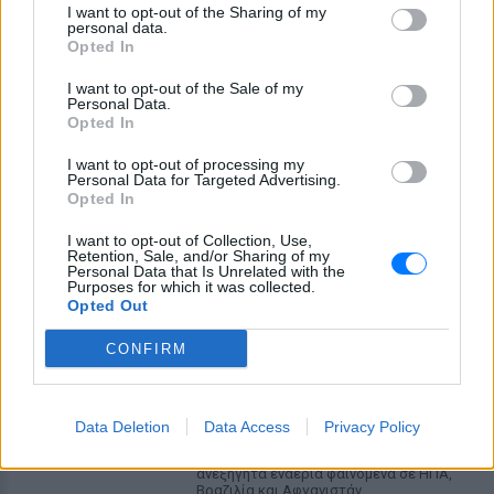
φορτηγό στην επαρχιακή οδό Αμφίπολης
I want to opt-out of the Sharing of my
– Δράμας, κοντά στην Παλαιοκώμη.
personal data.
Opted In
Καταδίωξη στο κέντρο της
Θεσσαλονίκης: Έσπασαν το
I want to opt-out of the Sale of my
τζάμι του οδηγού – «Μην κάνεις
Personal Data.
Opted In
μ@@@», του φώναζαν
ΣΉΜΕΡΑ
I want to opt-out of processing my
Personal Data for Targeted Advertising.
Εξαιτίας των υψηλών ταχυτήτων το
Opted In
λευκό όχημα έχασε τον έλεγχο και
καρφώθηκε πάνω σε κολονάκια.
I want to opt-out of Collection, Use,
Retention, Sale, and/or Sharing of my
Αρχεία UFO: Αθόρυβα τριγωνικά
Personal Data that Is Unrelated with the
σκάφη 152 μέτρων και
Purposes for which it was collected.
μεταλλική σφαίρα με
Opted Out
ανθρώπινο σώμα στα νέα
αποχαρακτηρισμένα έγγραφα
CONFIRM
ΣΉΜΕΡΑ
Η κυβέρνηση Τραμπ δημοσίευσε την 5η
παρτίδα αποχαρακτηρισμένων αρχείων
Data Deletion
Data Access
Privacy Policy
με αναφορές στρατιωτικών πιλότων,
μαρτύρων και αναλύσεων του FBI για
ανεξήγητα εναέρια φαινόμενα σε ΗΠΑ,
Βραζιλία και Αφγανιστάν.