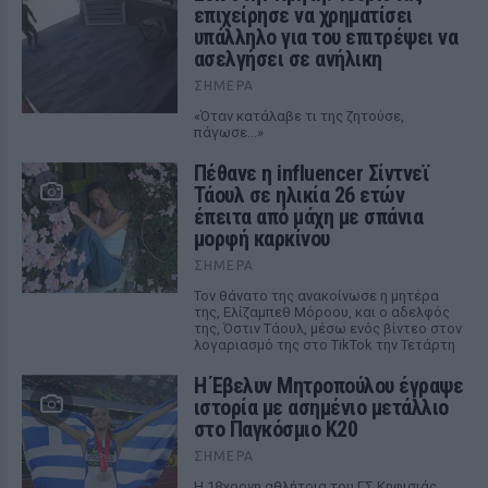
επιχείρησε να χρηματίσει
υπάλληλο για του επιτρέψει να
ασελγήσει σε ανήλικη
ΣΉΜΕΡΑ
«Όταν κατάλαβε τι της ζητούσε,
πάγωσε...»
Πέθανε η influencer Σίντνεϊ
Τάουλ σε ηλικία 26 ετών
έπειτα από μάχη με σπάνια
μορφή καρκίνου
ΣΉΜΕΡΑ
Τον θάνατο της ανακοίνωσε η μητέρα
της, Ελίζαμπεθ Μόροου, και ο αδελφός
της, Όστιν Τάουλ, μέσω ενός βίντεο στον
λογαριασμό της στο TikTok την Τετάρτη
Η Έβελυν Μητροπούλου έγραψε
ιστορία με ασημένιο μετάλλιο
στο Παγκόσμιο Κ20
ΣΉΜΕΡΑ
Η 18χρονη αθλήτρια του ΓΣ Κηφισιάς