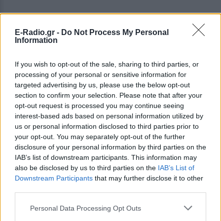
E-Radio.gr -
Do Not Process My Personal
Information
If you wish to opt-out of the sale, sharing to third parties, or
processing of your personal or sensitive information for
targeted advertising by us, please use the below opt-out
section to confirm your selection. Please note that after your
ΔΕΙΤΕ ΕΠΙΣΗΣ
opt-out request is processed you may continue seeing
interest-based ads based on personal information utilized by
us or personal information disclosed to third parties prior to
ΣΤΗΝ ΙΔΙΑ ΚΑΤΗΓΟΡΙΑ
your opt-out. You may separately opt-out of the further
disclosure of your personal information by third parties on the
Τροχαίο στις Σέρρες: «Έχασα τη
IAB’s list of downstream participants. This information may
γυναίκα και το παιδί μου, τα
also be disclosed by us to third parties on the
IAB’s List of
έχασα όλα» ‑ Ο πόνος του
Downstream Participants
that may further disclose it to other
πατέρα
third parties.
ΣΉΜΕΡΑ
Personal Data Processing Opt Outs
Μητέρα 43 ετών και ο 21χρονος γιος της
σκοτώθηκαν σε μετωπική σύγκρουση με