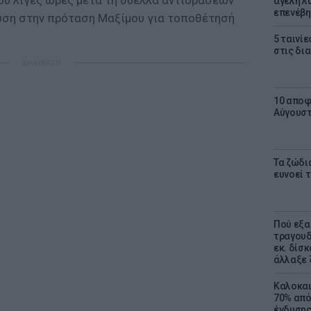
υ λίγες ώρες μετά τη θύελλα αντιδράσεων
αγέλη λύ
επενέβη
υση στην πρόταση Μαξίμου για τοποθέτησή
5 ταινίε
στις δι
ΔΙΑΦΗΜΙΣΗ
10 αποφ
Αύγουσ
Τα ζώδια
ευνοεί 
Πού εξα
τραγουδ
εκ. δίσ
άλλαξε 
Καλοκαι
70% από
ένδυσης