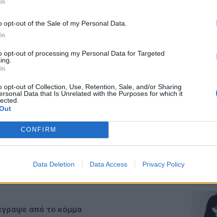
In
o opt-out of the Sale of my Personal Data.
In
to opt-out of processing my Personal Data for Targeted
ΕΥ ΖΗΝ
ing.
την πικρία του όπως είπε για τη στάση της
Πώς να
In
«το πρόσωπο του Βύρωνα Πολύδωρα δεν
στους 
o opt-out of Collection, Use, Retention, Sale, and/or Sharing
 το ΕΣΡ». «Στενοχωρήθηκα πολύ με τη στάση
ersonal Data that Is Unrelated with the Purposes for which it
ίσουν; Να με σκοτώσουν δια φυσικού θανάτου;
lected.
Out
υ σεισμός χειρότερος κι από αυτόν της
ς ΝΔ. «Η ηγετική ομάδα της ΝΔ με
CONFIRM
ανέλαβε πως η πρόταση, την οποία
ιδιαίτερα. «Αποδέχθηκα την πρόταση για να
POP CU
ΕΣΡ» είπε ο κ. Πολύδωρας για να τονίσει
Data Deletion
Data Access
Privacy Policy
Η κωμω
νεοπλο
ητα να παραιτηθώ, δεν θέλω να εκβιάσω
έγραψε από το κόμμα