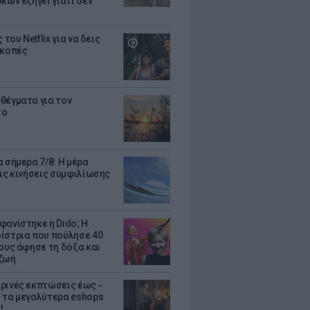
κων εξηγεί γιατί δεν
ς του Netflix για να δεις
ακοπές
θέγματα για τον
το
 σήμερα 7/8: Η μέρα
τις κινήσεις συμφιλίωσης
φανίστηκε η Dido; Η
ίστρια που πούλησε 40
κους άφησε τη δόξα και
ζωή
ρινές εκπτώσεις έως -
 τα μεγαλύτερα eshops
!