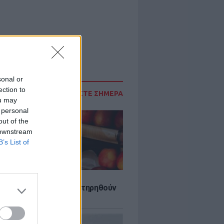
sonal or
ection to
ΔΙΑΒΑΣΤΕ ΣΗΜΕΡΑ
ou may
 personal
out of the
 downstream
B’s List of
τα που μπορουν να διατηρηθούν
ψυγείου το καλοκαίρι