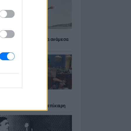
 αποφύγεις το σύγκαμα ανάμεσα
μηρούς
LTURE
δία που σατίρισε τον
υτισμό και παραμένει επίκαιρη