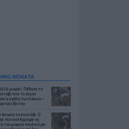
DING ΘΕΜΑΤΑ
ξίδι μικρέ»: Πέθανε το
ουτάβι που το είχαν
σει η αγέλη των λύκων –
ακτικό βίντεο
ν έσωσα το κουτάβι: Ο
ής που κατέγραφε τη
η του μικρού σκυλιού με