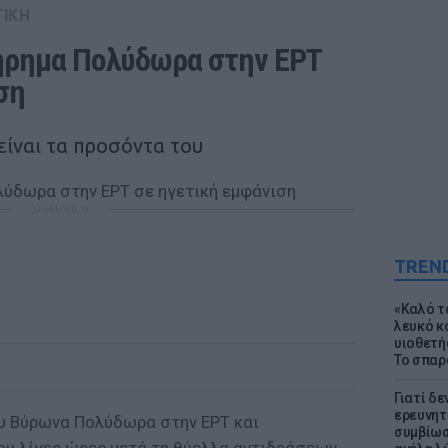
ΤΙΚΗ
ρημα Πολύδωρα στην ΕΡΤ 
ση
είναι τα προσόντα του
ΔΙΑΦΗΜΙΣΗ
TREN
«Καλό τα
λευκό κ
υιοθετή
Το σπαρ
Γιατί δε
ερευνητ
υ Βύρωνα Πολύδωρα στην ΕΡΤ και
συμβίωσ