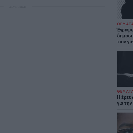
ΔΙΑΦΗΜΙΣΗ
ΘΕΜΑΤ
Έγραψε 
δημοσι
των γυ
ΘΕΜΑΤ
Η έρευ
για τη