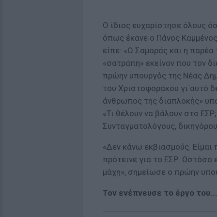
Ο ίδιος ευχαρίστησε όλους ό
όπως έκανε ο Πάνος Καμμένος
είπε: «Ο Σαμαράς και η παρέα
«σατράπη» εκείνον που τον δ
πρώην υπουργός της Νέας Δημ
του Χριστοφοράκου γι΄αυτό δε
άνθρωπος της διαπλοκής» υπο
«Τι θέλουν να βάλουν στο ΕΣΡ
Συνταγματολόγους, δικηγόρους
«Δεν κάνω εκβιασμούς. Είμαι 
πρότεινε για το ΕΣΡ. Ωστόσο 
μάχη», σημείωσε ο πρώην υπο
Toν ενέπνευσε το έργο του..