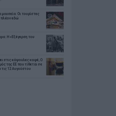
α μουσεία: Οι τουρίστες
 πλέον εδώ
ερα: Η «Εξέγερση του
ζει στις κάψουλες καφέ; Ο
μός της ΕΕ που τίθεται σε
ό τις 12 Αυγούστου