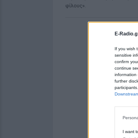
φίλους».
E-Radio.g
If you wish 
sensitive in
confirm you
continue se
information 
further disc
participants
Downstream 
Persona
I want t