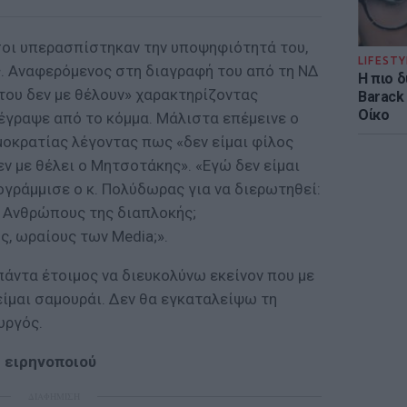
σοι υπερασπίστηκαν την υποψηφιότητά του,
LIFESTY
. Αναφερόμενος στη διαγραφή του από τη ΝΔ
Η πιο 
 του δεν με θέλουν» χαρακτηρίζοντας
Barack
Οίκο
ιέγραψε από το κόμμα. Μάλιστα επέμεινε ο
οκρατίας λέγοντας πως «δεν είμαι φίλος
ν με θέλει ο Μητσοτάκης». «Εγώ δεν είμαι
γράμμισε ο κ. Πολύδωρας για να διερωτηθεί:
; Ανθρώπους της διαπλοκής;
, ωραίους των Media;».
πάντα έτοιμος να διευκολύνω εκείνον που με
είμαι σαμουράι. Δεν θα εγκαταλείψω τη
υργός.
. ειρηνοποιού
ΔΙΑΦΗΜΙΣΗ