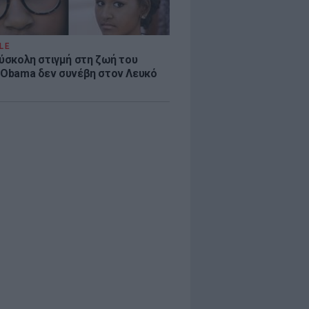
LE
δύσκολη στιγμή στη ζωή του
 Obama δεν συνέβη στον Λευκό