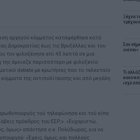
Ξέχνα τ
τρέχουν
ιση αρχηγού κόμματος καταφέρθηκε κατά
Σαν σήμ
έας Δημοκρατίας έως τις Βρυξέλλες και του
ουίσκι»
υ τον φιλοξένησε επί 45 λεπτά σε μια
ή της έμοιαζε περισσότερο με φιλοξενία
ματικό debate με ερωτήσες που το τελευταίο
Τι αλλά
 κόμματα της αντιπολίτευσης και από μεγάλη
κανονισ
ισχύ απ
πρωθυπουργός τού τηλεφώνησε και τού είπε:
λάβεις πρόεδρος του ΕΣΡ;». «Ευχαριστώ,
ς, όμως» απάντησε ο κ. Πολύδωρας, για να
πουργού: «Έχεις, όμως, και πολλούς