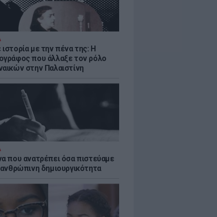
Α
ιστορία με την πένα της: Η
ογράφος που άλλαξε τον ρόλο
ναικών στην Παλαιστίνη
Α
να που ανατρέπει όσα πιστεύαμε
ν ανθρώπινη δημιουργικότητα