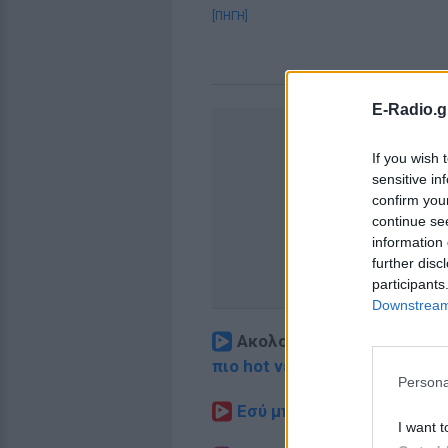
[ΠΗΓΗ]
E-Radio.g
If you wish 
sensitive in
confirm you
continue se
information 
further disc
participants
Downstream 
Ακολουθήστε το E-Radio.
πιο hot νέα
.
Persona
Εσύ μπήκες στο E-Daily.gr
I want t