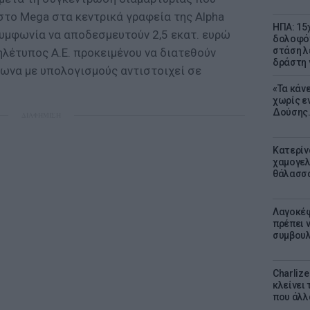
στο Mega στα κεντρικά γραφεία της Alpha
ΗΠΑ: 15
 συμφωνία να αποδεσμευτούν 2,5 εκατ. ευρώ
δολοφόν
στάση λ
ηλέτυπος Α.Ε. προκειμένου να διατεθούν
δράστη γ
ωνα με υπολογισμούς αντιστοιχεί σε
«Τα κάν
χωρίς ε
Δούσης.
ΔΙΑΦΗΜΙΣΗ
Κατερίν
χαμογελ
θάλασσα
Λαγοκέφ
πρέπει ν
συμβουλ
Charliz
κλείνει 
που άλλ