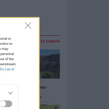
sonal or
ΔΙΑΒΑΣΤΕ ΣΗΜΕΡΑ
ection to
ou may
 personal
out of the
 downstream
B’s List of
μένες λίμνες της Εύβοιας -
λελειμμένα ορυχεία
άπηκαν σε «παράδεισο»