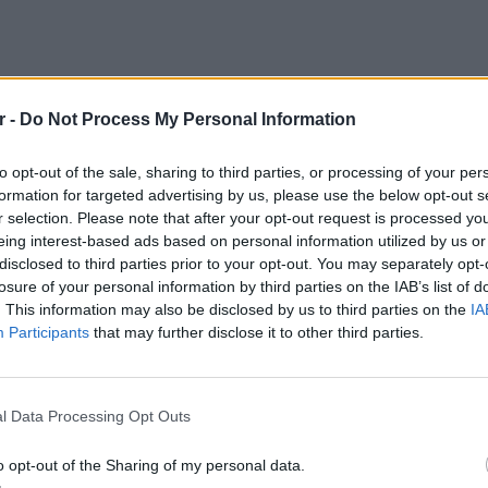
ΔΙΑΦΗΜΙΣΗ
r -
Do Not Process My Personal Information
to opt-out of the sale, sharing to third parties, or processing of your per
formation for targeted advertising by us, please use the below opt-out s
r selection. Please note that after your opt-out request is processed y
eing interest-based ads based on personal information utilized by us or
disclosed to third parties prior to your opt-out. You may separately opt-
losure of your personal information by third parties on the IAB’s list of
. This information may also be disclosed by us to third parties on the
IA
Participants
that may further disclose it to other third parties.
gr στο
Google News
και μάθετε πρώτοι
τα
ΕΥ ΖΗΝ
Οι κρυμ
Εγκατα
l Data Processing Opt Outs
μετατρ
; Τα νέα της ημέρας και ότι σου κάνει κλικ!
o opt-out of the Sharing of my personal data.