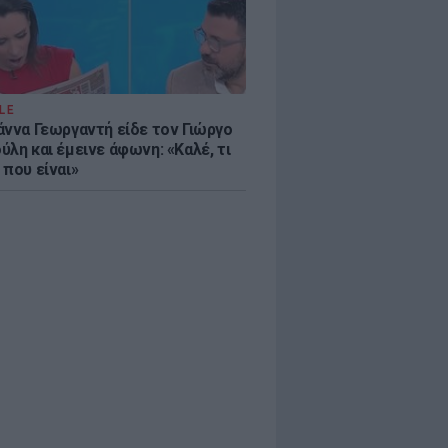
LE
άννα Γεωργαντή είδε τον Γιώργο
λη και έμεινε άφωνη: «Καλέ, τι
 που είναι»