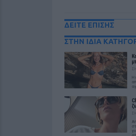
ΔΕΙΤΕ ΕΠΙΣΗΣ
ΣΤΗΝ ΙΔΙΑ ΚΑΤΗΓΟ
Κ
μ
Σ
Η 
απ
αγ
C
ζ
Σ
Απ
στ
γι
στ