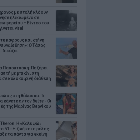
χρονος με στολή κλόουν
ησε ηλικιωμένο σε
εωφορείου – Βίντεο του
ίνεται viral
ετε κάφρους και κτήνη
νσυναίσθηση»: Ο Τάσος
..δικάζει
α Παπουτσάκη: Ποζάρει
αστή με μπικίνι στη
 σε καλοκαιρινή διάθεση
αλος στη θάλασσα: Τι
α κάνετε αν τον δείτε - Οι
ές της Μαρίνας Βερνίκου
e Theron: Η «Καλυψώ»
τα 51 - H ζωή και ο ρόλος
αξε τα πάντα για εκείνη