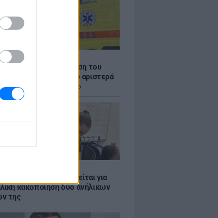
Σ
: Συγκλονίζει η κατάθεση του
 – «Κοίταξα να στρίψω αριστερά
 γλιτώσω, δεν πρόλαβα»
Σ
ασκάλα χορού κατηγορείται για
λική κακοποίηση δύο ανήλικων
ν της