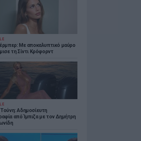
LE
κέρμπερ: Με αποκαλυπτικό μαύρο
μισε τη Σίντι Κρόφορντ
LE
 Τούνη: Αδημοσίευτη
αφία από Ίμπιζα με τον Δημήτρη
ωνίδη