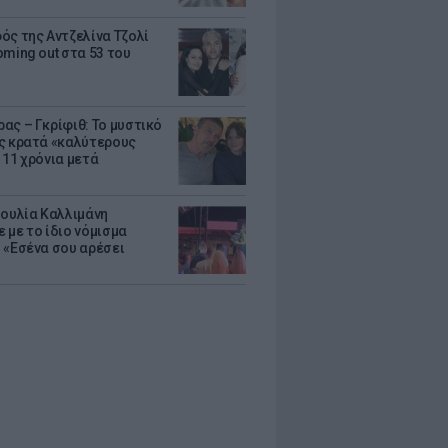
ός της Αντζελίνα Τζολί
oming out στα 53 του
ας – Γκρίφιθ: Το μυστικό
ς κρατά «καλύτερους
 11 χρόνια μετά
Ιουλία Καλλιμάνη
 με το ίδιο νόμισμα
 «Εσένα σου αρέσει