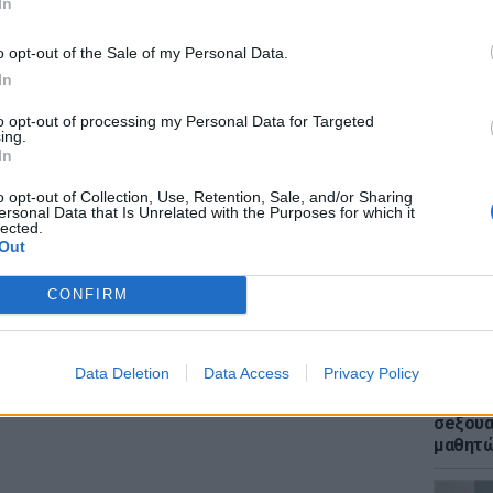
In
r και στο Instagram
ΔΙΑΦΗΜΙΣΗ
o opt-out of the Sale of my Personal Data.
In
to opt-out of processing my Personal Data for Targeted
ΕΙΔΗΣΕΙ
ing.
Σέρρες
In
οδηγού
για να
o opt-out of Collection, Use, Retention, Sale, and/or Sharing
ersonal Data that Is Unrelated with the Purposes for which it
lected.
Out
CONFIRM
Data Deletion
Data Access
Privacy Policy
ΕΙΔΗΣΕΙ
ΗΠΑ: Δ
σeξουα
μαθητώ