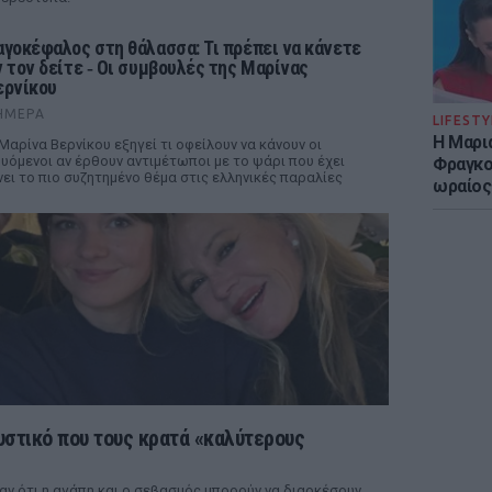
αγοκέφαλος στη θάλασσα: Τι πρέπει να κάνετε
ν τον δείτε ‑ Οι συμβουλές της Μαρίνας
ερνίκου
ΉΜΕΡΑ
LIFESTY
Η Μαρι
Μαρίνα Βερνίκου εξηγεί τι οφείλουν να κάνουν οι
υόμενοι αν έρθουν αντιμέτωποι με το ψάρι που έχει
Φραγκού
νει το πιο συζητημένο θέμα στις ελληνικές παραλίες
ωραίος
υστικό που τους κρατά «καλύτερους
αν ότι η αγάπη και ο σεβασμός μπορούν να διαρκέσουν