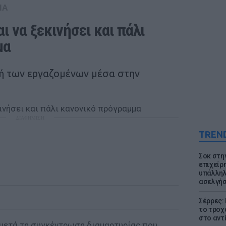
IA
ι να ξεκινήσει και πάλι 
μα
ή των εργαζομένων μέσα στην
ΔΙΑΦΗΜΙΣΗ
TREN
Σοκ στη
επιχείρ
υπάλληλ
ασελγήσ
Σέρρες:
το τροχ
στο αντ
μετά τη συγκέντρωση διαμαρτυρίας που