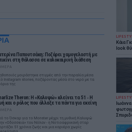
LIFESTY
ΡΙΑ
Κάια Γ
look θύ
ατερίνα Παπουτσάκη: Ποζάρει χαμογελαστή με
πικίνι στη θάλασσα σε καλοκαιρινή διάθεση
ΉΜΕΡΑ
ηθοποιός μοιράστηκε στιγμές από την παραλία μέσα
ό Instagram stories, ποζάροντας μέσα στο νερό με τα
όρια της
harlize Theron: Η «Καλυψώ» κλείνει τα 51 ‑ H
LIFESTY
ωή και ο ρόλος που άλλαξε τα πάντα για εκείνη
Ιωάννα
φωτογρ
ΉΜΕΡΑ
Σπυριδ
ό το Όσκαρ για το Monster μέχρι τη μυθική Καλυψώ
ην «Οδύσσεια» του Νόλαν - η Νοτιοαφρικανή σταρ
ορτάζει 51 χρόνια ζωής και μια καριέρα χωρίς
ερεότυπα.