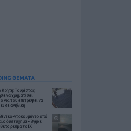
DING ΘΕΜΑΤΑ
ν Κρήτη: Τουρίστας
ησε να χρηματίσει
ο για του επιτρέψει να
ει σε ανήλικη
 Βίντεο-ντοκουμέντο από
αίο δυστύχημα - Βγήκε
ίθετο ρεύμα το ΙΧ