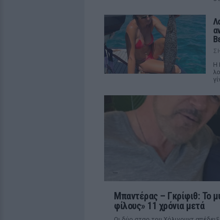
Λ
α
Β
Σ
Η 
λο
γί
Μπαντέρας – Γκρίφιθ: Το μ
φίλους» 11 χρόνια μετά
Οι δύο σταρ του Χόλιγουντ απέδειξ