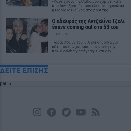
«Κάθε χρόνο η Ελλάδα μου χαρίζει κάτι
που δεν ήξερα ότι μου έλειπε» σημειώνει
η Μαρία Μενούνος στο post της
Ο αδελφός της Αντζελίνα Τζολί
έκανε coming out στα 53 του
ΣΉΜΕΡΑ
Τώρα, στα 53 του, μίλησε δημόσια για
κάτι που δεν χωρούσε σε εκείνη την
παλιά celebrity αφήγηση: είναι gay
ΔΕΙΤΕ ΕΠΙΣΗΣ
par: 6