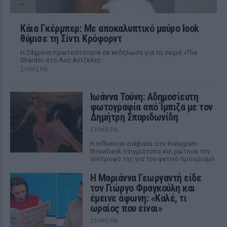
Κάια Γκέρμπερ: Με αποκαλυπτικό μαύρο look
θύμισε τη Σίντι Κρόφορντ
Η 24χρονη πρωτοστάτησε σε εκδήλωση για τη σειρά «The
Shards» στο Λος Αντζελες
ΣΉΜΕΡΑ
Ιωάννα Τούνη: Αδημοσίευτη
φωτογραφία από Ίμπιζα με τον
Δημήτρη Σπυριδωνίδη
ΣΉΜΕΡΑ
Η influencer ανέβασε στο Instagram
throwback στιγμιότυπο και ρώτησε τον
σύντροφό της για τον φετινό προορισμό
Η Μαριάννα Γεωργαντή είδε
τον Γιώργο Φραγκούλη και
έμεινε άφωνη: «Καλέ, τι
ωραίος που είναι»
ΣΉΜΕΡΑ