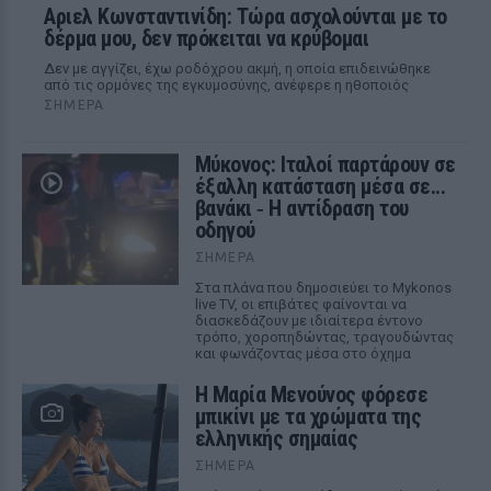
Αριελ Κωνσταντινίδη: Τώρα ασχολούνται με το
δέρμα μου, δεν πρόκειται να κρύβομαι
Δεν με αγγίζει, έχω ροδόχρου ακμή, η οποία επιδεινώθηκε
από τις ορμόνες της εγκυμοσύνης, ανέφερε η ηθοποιός
ΣΉΜΕΡΑ
Μύκονος: Ιταλοί παρτάρουν σε
έξαλλη κατάσταση μέσα σε...
βανάκι ‑ Η αντίδραση του
οδηγού
ΣΉΜΕΡΑ
Στα πλάνα που δημοσιεύει το Mykonos
live TV, οι επιβάτες φαίνονται να
διασκεδάζουν με ιδιαίτερα έντονο
τρόπο, χοροπηδώντας, τραγουδώντας
και φωνάζοντας μέσα στο όχημα
Η Μαρία Μενούνος φόρεσε
μπικίνι με τα χρώματα της
ελληνικής σημαίας
ΣΉΜΕΡΑ