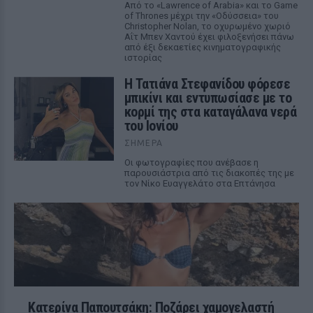
Από το «Lawrence of Arabia» και το Game
of Thrones μέχρι την «Οδύσσεια» του
Christopher Nolan, το οχυρωμένο χωριό
Αΐτ Μπεν Χαντού έχει φιλοξενήσει πάνω
από έξι δεκαετίες κινηματογραφικής
ιστορίας
Η Τατιάνα Στεφανίδου φόρεσε
μπικίνι και εντυπωσίασε με το
κορμί της στα καταγάλανα νερά
του Ιονίου
ΣΉΜΕΡΑ
Οι φωτογραφίες που ανέβασε η
παρουσιάστρια από τις διακοπές της με
τον Νίκο Ευαγγελάτο στα Επτάνησα
Κατερίνα Παπουτσάκη: Ποζάρει χαμογελαστή