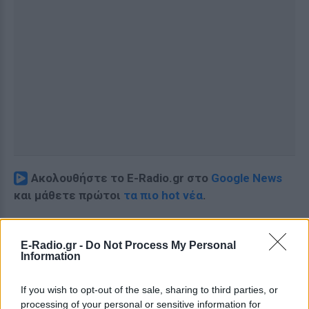
Ακολουθήστε το E-Radio.gr στο
Google News
και μάθετε πρώτοι
τα πιο hot νέα
.
Εσύ μπήκες στο E-Daily.gr; Τα νέα της ημέρας
και ότι σου κάνει κλικ!
E-Radio.gr -
Do Not Process My Personal
Information
Ακολουθήστε το E-Radio.gr και στο Instagram
If you wish to opt-out of the sale, sharing to third parties, or
ΔΙΑΦΗΜΙΣΗ
processing of your personal or sensitive information for