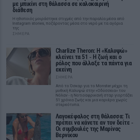
με μπικίνι στη θάλασσα σε καλοκαιρινή
διάθεση
Η ηθοποιός μοιράστηκε στιγμές από την παραλία μέσα από
Instagram stories, ποζάροντας μέσα στο νερό με τα αγόρια
της
ΣΉΜΕΡΑ
Charlize Theron: Η «Καλυψώ»
κλείνει τα 51 ‑ H ζωή και ο
ρόλος που άλλαξε τα πάντα για
εκείνη
ΣΉΜΕΡΑ
Από το Όσκαρ για το Monster μέχρι τη
μυθική Καλυψώ στην «Οδύσσεια» του
Νόλαν - η Νοτιοαφρικανή σταρ γιορτάζει
51 χρόνια ζωής και μια καριέρα χωρίς
στερεότυπα.
Λαγοκέφαλος στη θάλασσα: Τι
πρέπει να κάνετε αν τον δείτε ‑
Οι συμβουλές της Μαρίνας
Βερνίκου