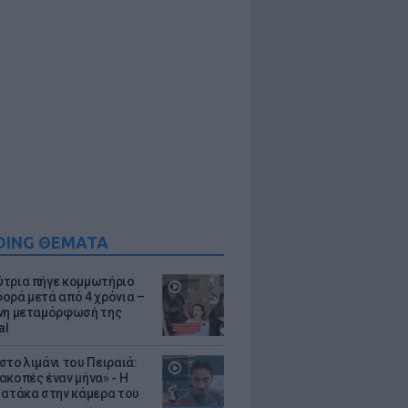
DING ΘΕΜΑΤΑ
τρια πήγε κομμωτήριο
ορά μετά από 4 χρόνια –
νη μεταμόρφωσή της
al
στο λιμάνι του Πειραιά:
ακοπές έναν μήνα» - Η
 ατάκα στην κάμερα του