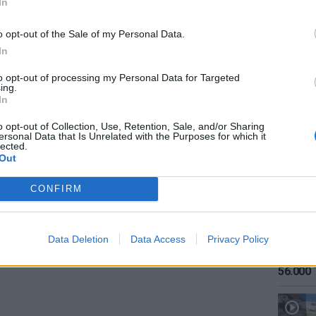
In
γους της χώρας, έδωσε οδηγίες και
η των ενδιάμεσων εκπτώσεων όσο και για τη
o opt-out of the Sale of my Personal Data.
 την πρώτη Κυριακή αυτών».
In
ένης εγκυκλίου έχει ως εξής:
to opt-out of processing my Personal Data for Targeted
ing.
ΕΙΔΗΣΕΙ
In
 ν. 4177/2013, η ενδιάμεση «φθινοπωρινή»
Καιρός:
 πρώτο δεκαήμερο του Νοεμβρίου. Οι 10
σήμερα
o opt-out of Collection, Use, Retention, Sale, and/or Sharing
ersonal Data that Is Unrelated with the Purposes for which it
ι όχι εργάσιμες. Κατ’ ακολουθία, ως ημέρα
lected.
η Τρίτη, 1 Νοεμβρίου και αντίστοιχα,
Out
ων θα είναι η Πέμπτη, 10 Νοεμβρίου 2016.
CONFIRM
ΔΙΑΦΗΜΙΣΗ
Data Deletion
Data Access
Privacy Policy
ΕΙΔΗΣΕΙ
Αύγουσ
56.000 