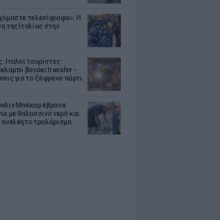
χόμαστε τελεσίγραφα»: Η
η της Ιταλίας στην
: Ιταλοί τουρίστες
κλαμπ» βανάκι transfer -
σεις για το ξέφρενο πάρτι
κλιν Μπέκαμ έβρασε
ια με θαλασσινό νερό και
 ανελέητο τρολάρισμα