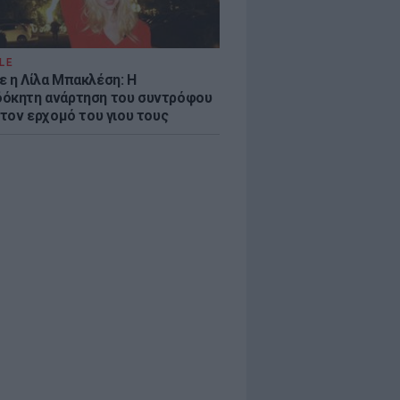
LE
ε η Λίλα Μπακλέση: Η
όκητη ανάρτηση του συντρόφου
 τον ερχομό του γιου τους