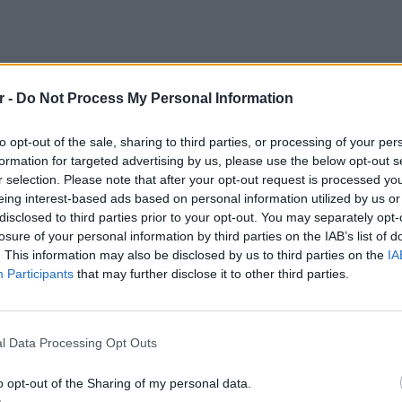
r -
Do Not Process My Personal Information
to opt-out of the sale, sharing to third parties, or processing of your per
formation for targeted advertising by us, please use the below opt-out s
r selection. Please note that after your opt-out request is processed y
eing interest-based ads based on personal information utilized by us or
disclosed to third parties prior to your opt-out. You may separately opt-
losure of your personal information by third parties on the IAB’s list of
. This information may also be disclosed by us to third parties on the
IA
Participants
that may further disclose it to other third parties.
LIFESTY
22 χρό
γειας των φθινοπωρινών ενδιάμεσων
Παπαμι
l Data Processing Opt Outs
για το
 την 1 Νοεμβρίου και θα λήξουν στις 10
ελληνι
o opt-out of the Sharing of my personal data.
ιστολή της στις Εμπορικές Ομοσπονδίες και