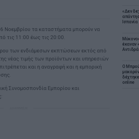
«Δεν δε
απάντησ
Ισπανία
ή 6 Νοεμβρίου τα καταστήματα μπορούν να
ό τις 11:00 έως τις 20:00.
Μύκονος
έκαναν «
Αντιδρά
μέρου των ενδιάμεσων εκπτώσεων εκτός από
της νέας τιμής των προϊόντων και υπηρεσιών
ιτρέπεται και η αναγραφή και η εμπορική
Ο Μπρού
μακαρόν
σης.
δέχτηκε
online
νική Συνομοσπονδία Εμπορίου και
:
ΔΙΑΦΗΜΙΣΗ