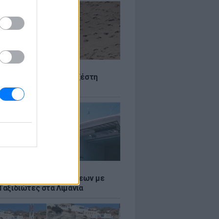
Σ
 Πού θα «χτυπήσει» η ζέστη
Σ
τος: Ρεκόρ Αναχωρήσεων με
Ταξιδιώτες στα Λιμάνια