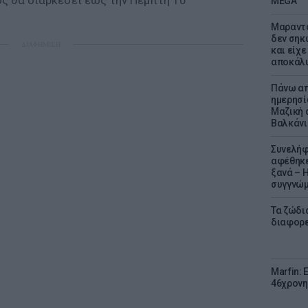
ς θα διαρκέσει έως την Πέμπτη 10
MEGA
Μαραντό
δεν σηκ
ΔΙΑΦΗΜΙΣΗ
και είχε
αποκάλυ
Πάνω απ
ημερησί
Μαζική 
Βαλκάνι
Συνελήφ
αφέθηκε
ξανά – 
συγγνώ
Τα ζώδια
διαφορ
Marfin: 
46χρονη