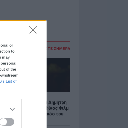
sonal or
ΔΙΑΒΑΣΤΕ ΣΗΜΕΡΑ
ection to
ou may
 personal
out of the
 downstream
B’s List of
LE
νια από τον θάνατο του Δημήτρη
χαήλ: Η ανάρτηση της Φίνος Φιλμ
 «γοητευτικό λεβεντόπαιδο του
κού σινεμά»