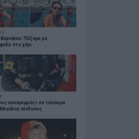
LE
 Βερνίκου: Πόζαρε με
φαλο στο χέρι
Σ
νος συναγερμός» σε τέσσερα
- Μεγάλος κίνδυνος