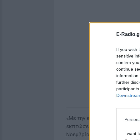
E-Radio.g
If you wish 
sensitive in
confirm you
continue se
information 
further disc
participants
Downstream 
«Με την ευκαιρία της διενέρ
Persona
εκπτώσεων που θα ξεκινήσουν
I want t
Νοεμβρίου 2016, η ΕΣΕΕ με επ