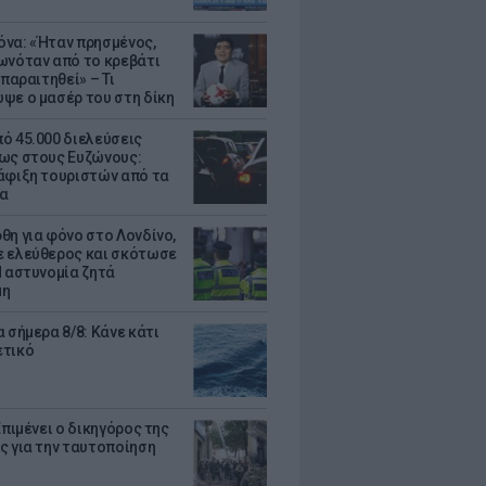
να: «Ήταν πρησμένος,
ωνόταν από το κρεβάτι
 παραιτηθεί» – Τι
ψε ο μασέρ του στη δίκη
ό 45.000 διελεύσεις
ως στους Ευζώνους:
άφιξη τουριστών από τα
α
θη για φόνο στο Λονδίνο,
 ελεύθερος και σκότωσε
Η αστυνομία ζητά
μη
 σήμερα 8/8: Κάνε κάτι
ετικό
Επιμένει ο δικηγόρος της
ς για την ταυτοποίηση