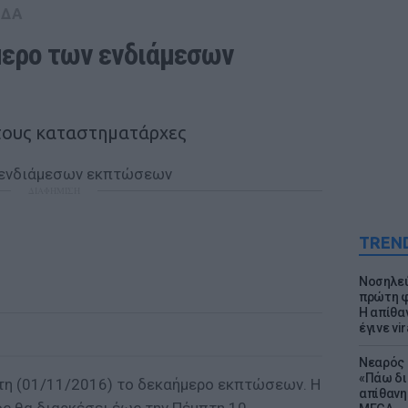
ΑΔΑ
μερο των ενδιάμεσων 
τους καταστηματάρχες
ΔΙΑΦΗΜΙΣΗ
TREN
Νοσηλεύ
πρώτη φ
Η απίθα
έγινε vir
Νεαρός 
«Πάω δι
ίτη (01/11/2016) το δεκαήμερο εκπτώσεων. Η
απίθανη