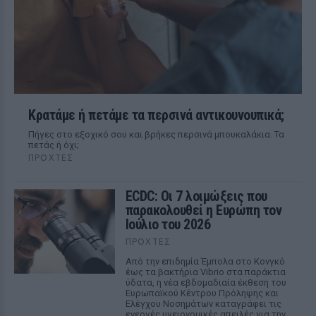
Κρατάμε ή πετάμε τα περσινά αντικουνουπικά;
Πήγες στο εξοχικό σου και βρήκες περσινά μπουκαλάκια. Τα
πετάς ή όχι;
ΠΡΟΧΤΈΣ
ECDC: Οι 7 λοιμώξεις που
παρακολουθεί η Ευρώπη τον
Ιούλιο του 2026
ΠΡΟΧΤΈΣ
Από την επιδημία Έμπολα στο Κονγκό
έως τα βακτήρια Vibrio στα παράκτια
ύδατα, η νέα εβδομαδιαία έκθεση του
Ευρωπαϊκού Κέντρου Πρόληψης και
Ελέγχου Νοσημάτων καταγράφει τις
ενεργές υγειονομικές απειλές για την