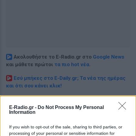
Ακολουθήστε το E-Radio.gr στο
Google News
και μάθετε πρώτοι
τα πιο hot νέα
.
Εσύ μπήκες στο E-Daily.gr; Τα νέα της ημέρας
και ότι σου κάνει κλικ!
Ακολουθήστε το E-Radio.gr και στο Instagram
E-Radio.gr -
Do Not Process My Personal
ΔΙΑΦΗΜΙΣΗ
Information
If you wish to opt-out of the sale, sharing to third parties, or
processing of your personal or sensitive information for