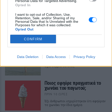
ΣΤΗΝ ΙΔΙΑ ΚΑΤΗΓΟΡΙΑ
Personal Data for Targeted Advertising.
Opted In
6 φρούτα που μπορουν να
I want to opt-out of Collection, Use,
διατηρηθούν εκτός ψυγείου το
Retention, Sale, and/or Sharing of my
Personal Data that Is Unrelated with the
καλοκαίρι
Purposes for which it was collected.
Opted Out
ΠΡΙΝ 10 ΏΡΕΣ
CONFIRM
Πώς να αποφύγεις το σύγκαμα
ανάμεσα στους μηρούς
Data Deletion
Data Access
Privacy Policy
ΠΡΙΝ 10 ΏΡΕΣ
Έχει συμβεί σε όλες
Ποιος εφηύρε πραγματικά το
χωνάκι του παγωτού;
ΠΡΙΝ 10 ΏΡΕΣ
Έξι άνθρωποι ισχυρίστηκαν ότι εφηύραν
το χωνάκι την ίδια ημέρα