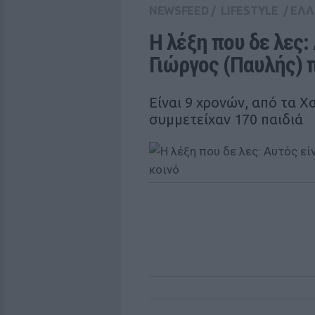
NEWSFEED
/
LIFESTYLE
/
ΕΛΛ
Η λέξη που δε λες: 
Γιώργος (Παυλής) π
Είναι 9 χρονών, από τα Χ
συμμετείχαν 170 παιδιά