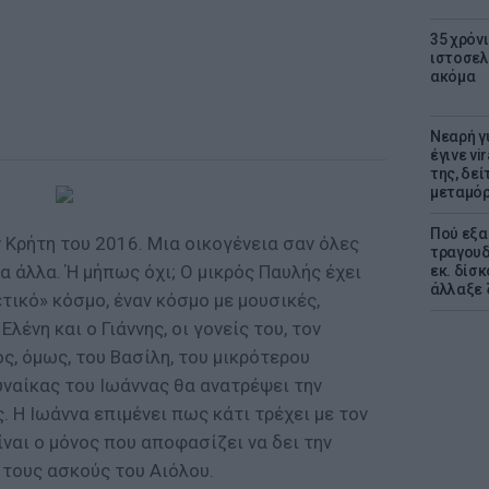
35 χρόν
ιστοσελ
ακόμα
Νεαρή γ
έγινε vi
της, δε
μεταμό
Πού εξα
 Κρήτη του 2016. Μια οικογένεια σαν όλες
τραγουδ
τα άλλα. Ή μήπως όχι; Ο μικρός Παυλής έχει
εκ. δίσ
άλλαξε 
ετικό» κόσμο, έναν κόσμο με μουσικές,
λένη και ο Γιάννης, οι γονείς του, τον
ς, όμως, του Βασίλη, του μικρότερου
υναίκας του Ιωάννας θα ανατρέψει την
. Η Ιωάννα επιμένει πως κάτι τρέχει με τον
ίναι ο μόνος που αποφασίζει να δει την
 τους ασκούς του Αιόλου.