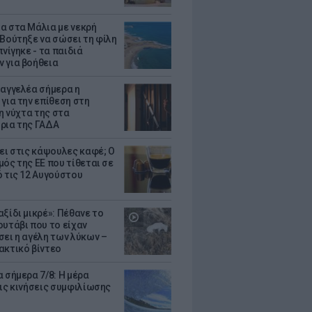
α στα Μάλια με νεκρή
 Βούτηξε να σώσει τη φίλη
πνίγηκε - τα παιδιά
 για βοήθεια
σαγγελέα σήμερα η
 για την επίθεση στη
 η νύχτα της στα
ρια της ΓΑΔΑ
ζει στις κάψουλες καφέ; Ο
μός της ΕΕ που τίθεται σε
ό τις 12 Αυγούστου
ξίδι μικρέ»: Πέθανε το
ουτάβι που το είχαν
σει η αγέλη των λύκων –
ακτικό βίντεο
 σήμερα 7/8: Η μέρα
τις κινήσεις συμφιλίωσης