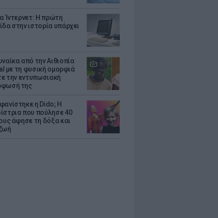
ια Ίντερνετ: Η πρώτη
ίδα στην ιστορία υπάρχει
υναίκα από την Αιθιοπία
ral με τη φυσική ομορφιά
ίτε την εντυπωσιακή
ρφωσή της
φανίστηκε η Dido; Η
ίστρια που πούλησε 40
κους άφησε τη δόξα και
ζωή