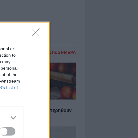
sonal or
ΔΙΑΒΑΣΤΕ ΣΗΜΕΡΑ
ection to
ou may
 personal
out of the
 downstream
B’s List of
τα που μπορουν να διατηρηθούν
ψυγείου το καλοκαίρι