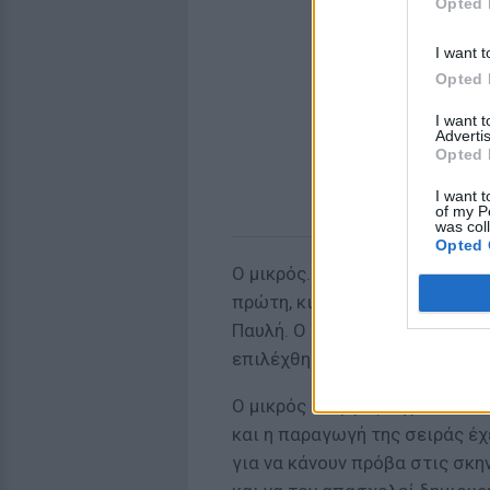
Opted 
I want t
Opted 
I want 
Advertis
Opted 
I want t
of my P
was col
Opted 
Ο μικρός… μεγάλος πρωταγωνι
πρώτη, κιόλας, σκηνή, είναι 
Παυλή. Ο Γιώργος είναι 9 χρον
επιλέχθηκε σε καστ όπου συμ
Ο μικρός Γιώργος πηγαίνει στο
και η παραγωγή της σειράς έχ
για να κάνουν πρόβα στις σκην