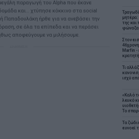
α μεγάλη παραγωγή του Alpha που έκανε
δομάδα και… χτύπησε κόκκινο στα social
Τραγωδί
μητέρα:
ρή Παπαδουλάκη ήρθε για να ανεβάσει την
της και 
όραση, σε όλα τα επίπεδα και να περάσει
φώναζαν
ήθως αποφεύγουμε να μιλήσουμε.
Στον ει
46χρονη
ΔΙΑΦΗΜΙΣΗ
Marfin -
κρατητή
Τι αλλά
κανονισ
ισχύ απ
«Καλό τα
λευκό κ
υιοθετή
Το σπαρ
Τα ζώδια
ευνοεί 