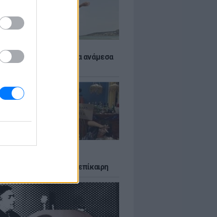
 αποφύγεις το σύγκαμα ανάμεσα
μηρούς
LTURE
δία που σατίρισε τον
υτισμό και παραμένει επίκαιρη