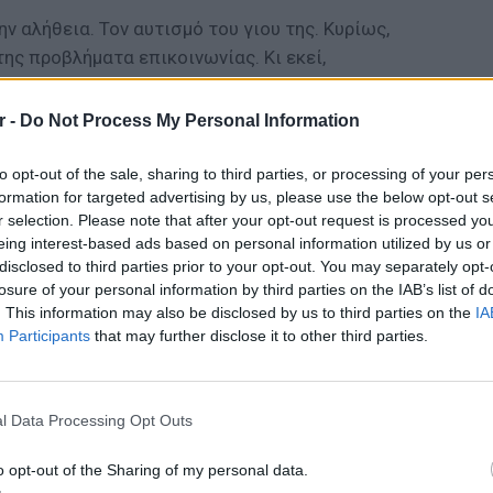
ν αλήθεια. Τον αυτισμό του γιου της. Κυρίως,
της προβλήματα επικοινωνίας. Κι εκεί,
αλάβει και να αποδεχτεί. Όλοι δοκιμάζονται,
 αναγκάζουν να επαναπροσδιορίσουν το τι
r -
Do Not Process My Personal Information
ελικά, πόση δύναμη θέλει για να αποδεχτείς
 ξανά η ίδια; Και πώς αυτή η αλλαγή μπορεί να
to opt-out of the sale, sharing to third parties, or processing of your per
formation for targeted advertising by us, please use the below opt-out s
όμους;
r selection. Please note that after your opt-out request is processed y
eing interest-based ads based on personal information utilized by us or
ΔΙΑΦΗΜΙΣΗ
disclosed to third parties prior to your opt-out. You may separately opt-
losure of your personal information by third parties on the IAB’s list of
. This information may also be disclosed by us to third parties on the
IA
Participants
that may further disclose it to other third parties.
ΕΥ ΖΗΝ
6 φρού
εκτός 
l Data Processing Opt Outs
o opt-out of the Sharing of my personal data.