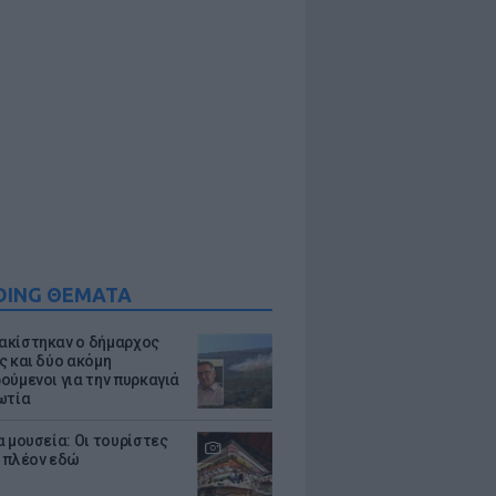
DING ΘΕΜΑΤΑ
κίστηκαν ο δήμαρχος
ς και δύο ακόμη
ούμενοι για την πυρκαγιά
ωτία
α μουσεία: Οι τουρίστες
 πλέον εδώ