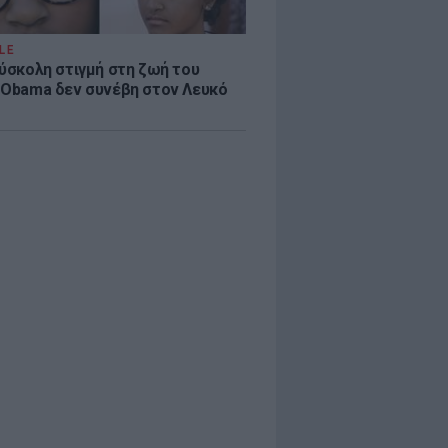
LE
δύσκολη στιγμή στη ζωή του
 Obama δεν συνέβη στον Λευκό