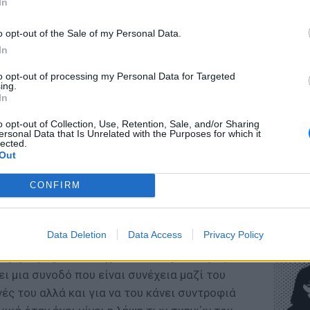
In
o opt-out of the Sale of my Personal Data.
In
ΕΥ ΖΗΝ
to opt-out of processing my Personal Data for Targeted
Πώς να
ing.
στους 
In
o opt-out of Collection, Use, Retention, Sale, and/or Sharing
ersonal Data that Is Unrelated with the Purposes for which it
lected.
Out
στής που έκλεψε τις εντυπώσεις από την
CONFIRM
ο Γιώργος Στεντούμης που υποδύεται τον
ών, από τα Χανιά, έχει έναν αδελφό και
POP CU
Η κωμω
μετείχαν 170 παιδιά.
Data Deletion
Data Access
Privacy Policy
νεοπλο
 γύρισμα μετά το σχολείο του, για 4 ώρες,
ει μια συνοδό που είναι συνέχεια μαζί του
ές του αλλά και για να του κάνει συντροφιά