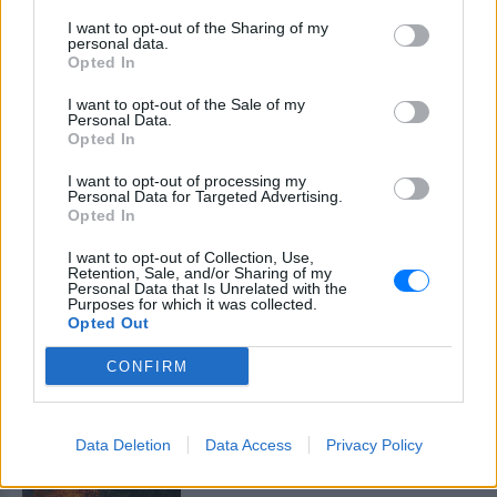
λευκό κουτάβι που το είχαν
υιοθετήσει η αγέλη των λύκων
I want to opt-out of the Sharing of my
personal data.
– Το σπαρακτικό βίντεο
Opted In
ΣΉΜΕΡΑ
I want to opt-out of the Sale of my
Μια μοναδική σχέση ανάμεσα σε λύκους
Personal Data.
και ένα κουτάβι
Opted In
Σοκ στην Αλεξανδρούπολη:
I want to opt-out of processing my
Ανδρας βγήκε στην πλατεία του
Personal Data for Targeted Advertising.
χωριού Αβαντας και έδειχνε τα
Opted In
γεννητικά του όργανα σε
ανηλίκα κορίτσια
I want to opt-out of Collection, Use,
Retention, Sale, and/or Sharing of my
ΣΉΜΕΡΑ
Personal Data that Is Unrelated with the
Purposes for which it was collected.
Ο συγκεκριμένος άνδρας είχε συλληφθεί
Opted Out
μόλις πριν από λίγες ημέρες για ακριβώς
το ίδιο αδίκημα ωστόσο στη
συνέχεια είχε αφεθεί ελεύθερος
CONFIRM
Φωτιά στην Κρήνη Φαρσάλων:
Εναέρια μέσα και SMS από το
Data Deletion
112
Data Access
Privacy Policy
ΣΉΜΕΡΑ