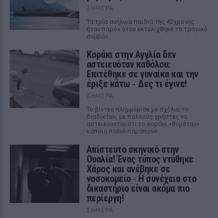
ΣΉΜΕΡΑ
Τα τρία ανήλικα παιδιά της 42χρονης
ήταν παρόν όταν εκτυλίχθηκε το τραγικό
συμβάν.
Kοράκι στην Αγγλία δεν
αστειευόταν καθόλου:
Επιτέθηκε σε γυναίκα και την
έριξε κάτω ‑ Δες τι έγινε!
ΣΉΜΕΡΑ
Το βίντεο πλημμύρισε με σχόλια το
διαδίκτυο, με πολλούς χρήστες να
αστειεύονται ότι το κοράκι «θυμόταν»
κάποιο παλιό παράπονο
Απίστευτο σκηνικό στην
Ουαλία! Ένας τύπος ντύθηκε
Χάρος και ανέβηκε σε
νοσοκομείο ‑ H συνέχεια στο
δικαστήριο είναι ακόμα πιο
περίεργη!
ΣΉΜΕΡΑ