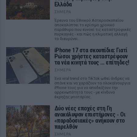
Ελλάδα
ΣΉΜΕΡΑ
Έρευνα του Εθνικού Αστεροσκοπείου
αποκαλύπτει το κρίσιμο χρονικό
παράθυρο που ευνοεί τις καταστροφικές
πυρκαγιές - και πώς η κλιματική αλλαγή
το διευρύνει.
iPhone 17 στα σκουπίδια: Γιατί
Ρώσοι χρήστες καταστρέφουν
τα νέα κινητά τους ... επίτηδες!
ΣΉΜΕΡΑ
Ένα viral trend στο TikTok ωθεί άνδρες να
σπάνε και να χαράζουν τα ολοκαίνουργια
iPhone τους για να αποδείξουν την
αρρενωπότητά τους - με κίνδυνο
έκρηξης μπαταρίας.
Δύο νέες εποχές στη Γη
ανακάλυψαν επιστήμονες ‑ Oι
«παραδοσιακές» ανήκουν στο
παρελθόν
ΣΉΜΕΡΑ