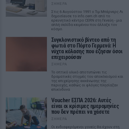
ΣΉΜΕΡΑ
Στις 6 Αυγούστου 1991 ο Τιμ Μπέρνερς Λι
δημοσίευσε το info.cern.ch από το
ερευνητικό κέντρο CERN στη Γενεύη - μια
απλή σελίδα κειμένου που άλλαξε τον
κόσμο.
Συγκλονιστικό βίντεο από τη
φωτιά στο Πόρτο Γερμενό: Η
νύχτα κόλασης που έζησαν όσοι
επιχειρούσαν
ΣΉΜΕΡΑ
Το οπτικό υλικό αποτυπώνει τις
δραματικές στιγμές του αποκλεισμού και
της επιχείρησης εκκένωσης της
περιοχής, καθώς οι φλόγες πλησίαζαν
επικίνδυνα
Voucher ΕΣΠΑ 2026: Αυτές
είναι οι κρίσιμες ημερομηνίες
που δεν πρέπει να χάσετε
ΣΉΜΕΡΑ
Οι ενδιαφερόμενοι γονείς θα έχουν στη