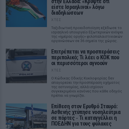
στην Ελλάδα: «Κρύψτε ότι
είστε Ισραηλινοί» λόγω
διαδηλώσεων
ΧΤΕΣ
Ταξιδιωτική προειδοποίηση εξέδωσε το
ισραηλινό υπουργείο Εξωτερικών ενόψει
της «ημέρας οργής» φιλοπαλαιστινιακών
οργανώσεων σε 36 σημεία της χώρας.
Επιτρέπεται να προσπεράσεις
περιπολικό; Τι λέει ο ΚΟΚ που
οι περισσότεροι αγνοούν
ΧΤΕΣ
Ο Κώδικας Οδικής Κυκλοφορίας δεν
απαγορεύει την προσπέραση οχήματος
της αστυνομίας, αλλά ισχύουν
συγκεκριμένοι κανόνες που κάθε οδηγός
πρέπει να γνωρίζει.
Επίθεση στον Ερυθρό Σταυρό:
Ασθενής χτύπησε νοσηλεύτρια
σε πόρτες ‑ Τι καταγγέλλει η
ΠΟΕΔΗΝ για τους φύλακες