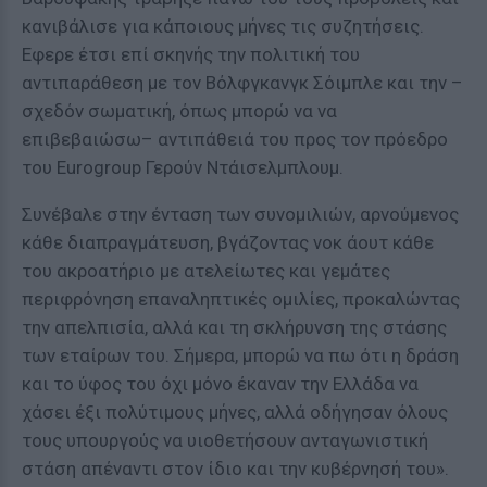
κανιβάλισε για κάποιους μήνες τις συζητήσεις.
Εφερε έτσι επί σκηνής την πολιτική του
αντιπαράθεση με τον Βόλφγκανγκ Σόιμπλε και την –
σχεδόν σωματική, όπως μπορώ να να
επιβεβαιώσω– αντιπάθειά του προς τον πρόεδρο
του Eurogroup Γερούν Ντάισελμπλουμ.
Συνέβαλε στην ένταση των συνομιλιών, αρνούμενος
κάθε διαπραγμάτευση, βγάζοντας νοκ άουτ κάθε
του ακροατήριο με ατελείωτες και γεμάτες
περιφρόνηση επαναληπτικές ομιλίες, προκαλώντας
την απελπισία, αλλά και τη σκλήρυνση της στάσης
των εταίρων του. Σήμερα, μπορώ να πω ότι η δράση
και το ύφος του όχι μόνο έκαναν την Ελλάδα να
χάσει έξι πολύτιμους μήνες, αλλά οδήγησαν όλους
τους υπουργούς να υιοθετήσουν ανταγωνιστική
στάση απέναντι στον ίδιο και την κυβέρνησή του».