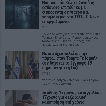
Νοσοκομείο Βόλου: Συνοδός
ασθενούς επιτέθηκε με
διακορευτή σε γιατρό και
νοσηλεύτρια στα ΤΕΠ ‑ Τι λένε
οι εργαζόμενοι
ΧΤΕΣ
Σοβαρές καταγγελίες για επεισόδιο στα
Τμήματα Επειγόντων Περιστατικών του
Νοσοκομείου Βόλου - Διατάχθηκε
Ένορκη Διοικητική Εξέταση.
Νετανιάχου «κλείνει την
πόρτα» στον Τραμπ: Το Ισραήλ
δεν δέχεται το έγγραφο 15
σημείων για τη Γάζα
ΧΤΕΣ
Υπό την πίεση των ακροδεξιών εταίρων
του στην κυβέρνηση
Σκιάθος: 15χρονος καταγγέλλει
17χρονο για σεξουαλική
κακοποίηση επί χρόνια