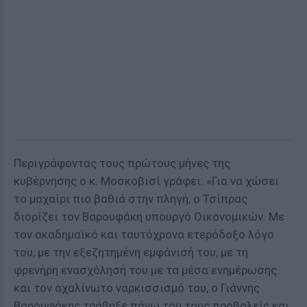
Περιγράφοντας τους πρώτους μήνες της
κυβέρνησης o κ. Μοσκοβισί γράφει: «Για να χώσει
το μαχαίρι πιο βαθιά στην πληγή, ο Τσίπρας
διορίζει τον Βαρουφάκη υπουργό Οικονομικών. Με
τον ακαδημαϊκό και ταυτόχρονα ετερόδοξο λόγο
του, με την εξεζητημένη εμφάνισή του, με τη
φρενήρη ενασχόλησή του με τα μέσα ενημέρωσης
και τον αχαλίνωτο ναρκισσισμό του, ο Γιάννης
Βαρουφάκης τράβηξε πάνω του τους προβολείς και