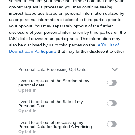
section to confirm your selection. Please note that after your
οφσάιντ, δεν ήξεραν ότι η
opt-out request is processed you may continue seeing
μπάλα μπάσκετ είναι
πορτοκαλί»
interest-based ads based on personal information utilized by
us or personal information disclosed to third parties prior to
ΧΤΕΣ
your opt-out. You may separately opt-out of the further
Ο Δημήτρης Γιαννακόπουλος έδωσε
disclosure of your personal information by third parties on the
συνέντευξη στους «EuroInsiders» και
IAB’s list of downstream participants. This information may
αναφέρθηκε, μεταξύ άλλων, στην
αντιπαλότητα με τον Ολυμπιακό και στο
also be disclosed by us to third parties on the
IAB’s List of
τι πήγε λάθος την περσινή σεζόν
Downstream Participants
that may further disclose it to other
third parties.
Αλογα σε πανηγύρια της
Λέσβου: Η A Promise to Animals
Personal Data Processing Opt Outs
απαντά σε όσους θεωρούν την
κριτική «επίθεση στον τόπο»
I want to opt-out of the Sharing of my
personal data.
ΧΤΕΣ
Opted In
Βίντεο με άλογα να εκτελούν φιγούρες
δίπλα σε σπασμένα μπουκάλια
I want to opt-out of the Sale of my
πυροδότησαν έντονη αντιπαράθεση στα
Personal Data.
μέσα κοινωνικής δικτύωσης
Opted In
Έφυγε από τη ζωή στα 74 του ο
I want to opt-out of processing my
σπουδαίος ηθοποιός Νίκος
Personal Data for Targeted Advertising.
Καλογερόπουλος
Opted In