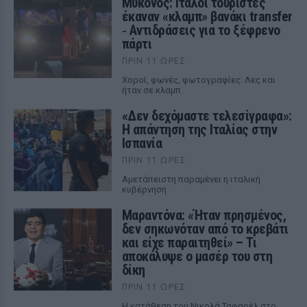
Μύκονος: Ιταλοί τουρίστες
έκαναν «κλαμπ» βανάκι transfer
‑ Αντιδράσεις για το ξέφρενο
πάρτι
ΠΡΙΝ 11 ΏΡΕΣ
Χοροί, φωνές, φωτογραφίες: Λες και
ήταν σε κλαμπ
«Δεν δεχόμαστε τελεσίγραφα»:
Η απάντηση της Ιταλίας στην
Ισπανία
ΠΡΙΝ 11 ΏΡΕΣ
Αμετάπειστη παραμένει η ιταλική
κυβέρνηση
Μαραντόνα: «Ήταν πρησμένος,
δεν σηκωνόταν από το κρεβάτι
και είχε παραιτηθεί» – Τι
αποκάλυψε ο μασέρ του στη
δίκη
ΠΡΙΝ 11 ΏΡΕΣ
Η κατάθεση του Νικολά Ταφαρέλ στο