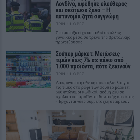
Λονδίνο, αφέθηκε ελεύθερος
και σκότωσε ξανά – Η
αστυνομία ζητά συγγνώμη
ΠΡΙΝ 11 ΏΡΕΣ
Στο μεταξύ είχε επιτεθεί σε άλλες
γυναίκες μέσα σε τρένα της βρετανικής
πρωτεύουσας
Σούπερ μάρκετ: Μειώσεις
τιμών έως 7% σε πάνω από
1.000 προϊόντα, πότε ξεκινούν
ΠΡΙΝ 11 ΏΡΕΣ
Διευρύνεται η εθνική πρωτοβουλία για
τις τιμές στο ράφι των σούπερ μάρκετ:
686 επώνυμοι κωδικοί, ακόμη 230 σε
σχολικά και προϊόντα ιδιωτικής ετικέτας
- Έρχονται νέες συμμετοχές εταιρειών