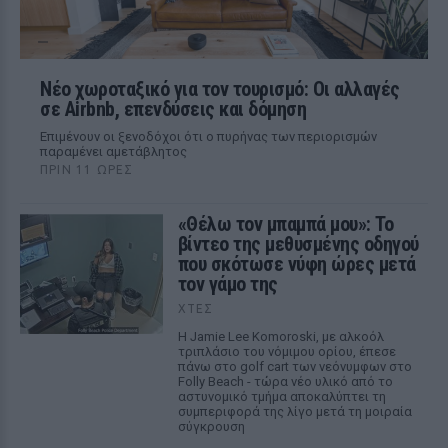
Νέο χωροταξικό για τον τουρισμό: Οι αλλαγές
σε Airbnb, επενδύσεις και δόμηση
Επιμένουν οι ξενοδόχοι ότι ο πυρήνας των περιορισμών
παραμένει αμετάβλητος
ΠΡΙΝ 11 ΏΡΕΣ
«Θέλω τον μπαμπά μου»: Το
βίντεο της μεθυσμένης οδηγού
που σκότωσε νύφη ώρες μετά
τον γάμο της
ΧΤΕΣ
Η Jamie Lee Komoroski, με αλκοόλ
τριπλάσιο του νόμιμου ορίου, έπεσε
πάνω στο golf cart των νεόνυμφων στο
Folly Beach - τώρα νέο υλικό από το
αστυνομικό τμήμα αποκαλύπτει τη
συμπεριφορά της λίγο μετά τη μοιραία
σύγκρουση