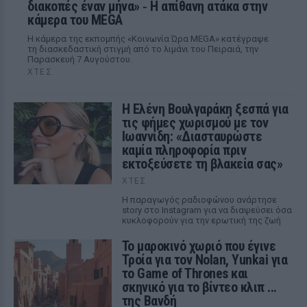
διακοπές έναν μήνα» ‑ Η απίθανη ατάκα στην
κάμερα του MEGA
Η κάμερα της εκπομπής «Κοινωνία Ώρα MEGA» κατέγραψε
τη διασκεδαστική στιγμή από το λιμάνι του Πειραιά, την
Παρασκευή 7 Αυγούστου.
ΧΤΕΣ
Η Ελένη Βουλγαράκη ξεσπά για
τις φήμες χωρισμού με τον
Ιωαννίδη: «Διασταυρώστε
καμία πληροφορία πριν
εκτοξεύσετε τη βλακεία σας»
ΧΤΕΣ
Η παραγωγός ραδιοφώνου ανάρτησε
story στο Instagram για να διαψεύσει όσα
κυκλοφορούν για την ερωτική της ζωή
Το μαροκινό χωριό που έγινε
Τροία για τον Nolan, Yunkai για
το Game of Thrones και
σκηνικό για το βίντεο κλιπ ...
της Βανδή