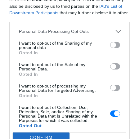
διαρκείας είναι μόλις 2 μηνών
also be disclosed by us to third parties on the
IAB’s List of
ΣΉΜΕΡΑ
Downstream Participants
that may further disclose it to other
third parties.
Οπαδός από κούνια κυριολεκτικά στον
ΟΦΗ
Personal Data Processing Opt Outs
Διακοπές στη Μύκονο για τη
Βάλια Χατζηθεοδώρου ‑ οι
I want to opt-out of the Sharing of my
φωτογραφίες με μαγιό στην
personal data.
Opted In
παραλία
ΣΉΜΕΡΑ
I want to opt-out of the Sale of my
Personal Data.
Μέσα από ανάρτηση στο Instagram
Opted In
μοιράστηκε στιγμές από τις
καλοκαιρινές της διακοπές στο νησί των
ανέμων
I want to opt-out of processing my
Personal Data for Targeted Advertising.
Opted In
I want to opt-out of Collection, Use,
Retention, Sale, and/or Sharing of my
Personal Data that Is Unrelated with the
Purposes for which it was collected.
Opted Out
CONFIRM