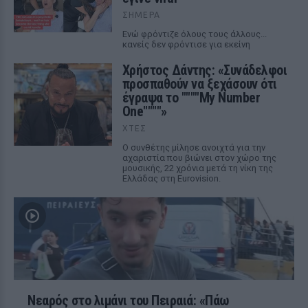
ΣΉΜΕΡΑ
Ενώ φρόντιζε όλους τους άλλους...
κανείς δεν φρόντισε για εκείνη
Χρήστος Δάντης: «Συνάδελφοι
προσπαθούν να ξεχάσουν ότι
έγραψα το """"My Number
One""""»
ΧΤΕΣ
Ο συνθέτης μίλησε ανοιχτά για την
αχαριστία που βιώνει στον χώρο της
μουσικής, 22 χρόνια μετά τη νίκη της
Ελλάδας στη Eurovision.
Νεαρός στο λιμάνι του Πειραιά: «Πάω