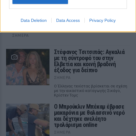
H Ιωάννα Σιαμπάνη ανέβασε φωτογραφίες με
τους γιους της – Η στιγμή του θηλασμού και οι
μέρες χωρίς πρόγραμμα
Data Deletion
Data Access
Privacy Policy
Η πρώην παίκτρια του «My Style Rocks» και ο Τζίμης
Σταθοκωστόπουλος απέκτησαν πρόσφατα το δεύτερο
παιδί τους
ΣΉΜΕΡΑ
Στέφανος Τσιτσιπάς: Αγκαλιά
με τη σύντροφό του στην
Ελβετία και κοινή βραδινή
έξοδος για δείπνο
ΣΉΜΕΡΑ
Ο Έλληνας τενίστας βρίσκεται σε σχέση
με την εικαστικό καταγωγής Σικάγο,
Κρίστεν Τομς
Ο Μπρούκλιν Μπέκαμ έβρασε
μακαρόνια με θαλασσινό νερό
και δέχτηκε ανελέητο
τρολάρισμα online
ΣΉΜΕΡΑ