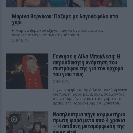
Μαρίνα Βερνίκου: Πόζαρε με λαγοκέφαλο στο
χέρι
Η Μαρίνα Βερνίκου εξηγεί πώς να αντιδρούμε όταν
συναντάμε λαγοκέφαλο στη θάλασσα
ΣΉΜΕΡΑ
Γέννησε η Λίλα Μπακλέση: Η
απροσδόκητη ανάρτηση του
συντρόφου της για τον ερχομό
του γιου τους
ΣΉΜΕΡΑ
Η γνωστή ηθοποιός Λίλα Μπακλέση έγινε
για πρώτη φορά μαμά, καλωσορίζοντας
στον κόσμο ένα υγιέστατο αγοράκι το
βράδυ της Παρασκευής 7 Αυγούστου.
Νοσηλεύτρια πήγε κομμωτήριο
πρώτη φορά μετά από 4 χρόνια
– Η απίθανη μεταμόρφωσή της
έγινε viral