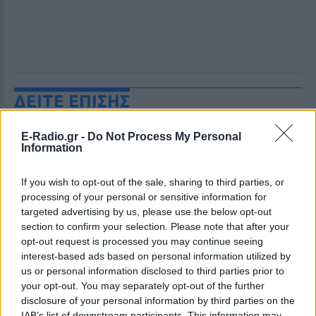
ΔΕΙΤΕ ΕΠΙΣΗΣ
ΣΤΗΝ ΙΔΙΑ ΚΑΤΗΓΟΡΙΑ
E-Radio.gr -
Do Not Process My Personal
Information
Ατύχημα για τον Ιβάν Σβιτάιλο
If you wish to opt-out of the sale, sharing to third parties, or
στην Κέρκυρα: «Θα σηκωθώ πιο
δυνατός»
processing of your personal or sensitive information for
targeted advertising by us, please use the below opt-out
ΣΉΜΕΡΑ
section to confirm your selection. Please note that after your
Ο ηθοποιός και χορευτής μοιράστηκε
opt-out request is processed you may continue seeing
στο Instagram μια φωτογραφία από
interest-based ads based on personal information utilized by
πρόσφατη εξέτασή του, με ένα μήνυμα
θάρρους
us or personal information disclosed to third parties prior to
your opt-out. You may separately opt-out of the further
Φοβερή ιστορία στον ΟΦΗ:
disclosure of your personal information by third parties on the
Ένας κάτοχος εισιτηρίου
IAB’s list of downstream participants. This information may