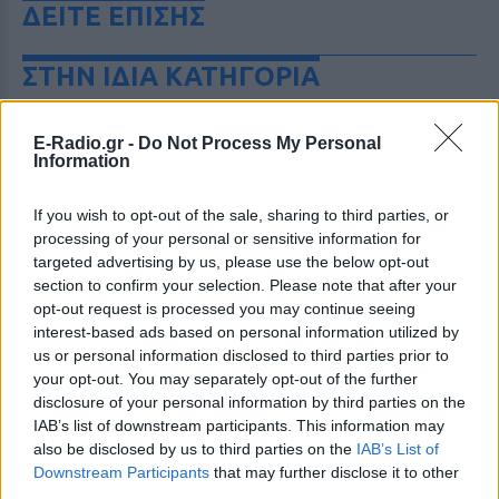
ΔΕΙΤΕ ΕΠΙΣΗΣ
ΣΤΗΝ ΙΔΙΑ ΚΑΤΗΓΟΡΙΑ
Ατύχημα για τον Ιβάν Σβιτάιλο
E-Radio.gr -
Do Not Process My Personal
στην Κέρκυρα: «Θα σηκωθώ πιο
Information
δυνατός»
ΣΉΜΕΡΑ
If you wish to opt-out of the sale, sharing to third parties, or
Ο ηθοποιός και χορευτής μοιράστηκε
processing of your personal or sensitive information for
στο Instagram μια φωτογραφία από
targeted advertising by us, please use the below opt-out
πρόσφατη εξέτασή του, με ένα μήνυμα
θάρρους
section to confirm your selection. Please note that after your
opt-out request is processed you may continue seeing
Φοβερή ιστορία στον ΟΦΗ:
interest-based ads based on personal information utilized by
Ένας κάτοχος εισιτηρίου
us or personal information disclosed to third parties prior to
διαρκείας είναι μόλις 2 μηνών
your opt-out. You may separately opt-out of the further
ΣΉΜΕΡΑ
disclosure of your personal information by third parties on the
Οπαδός από κούνια κυριολεκτικά στον
IAB’s list of downstream participants. This information may
ΟΦΗ
also be disclosed by us to third parties on the
IAB’s List of
Downstream Participants
that may further disclose it to other
Διακοπές στη Μύκονο για τη
third parties.