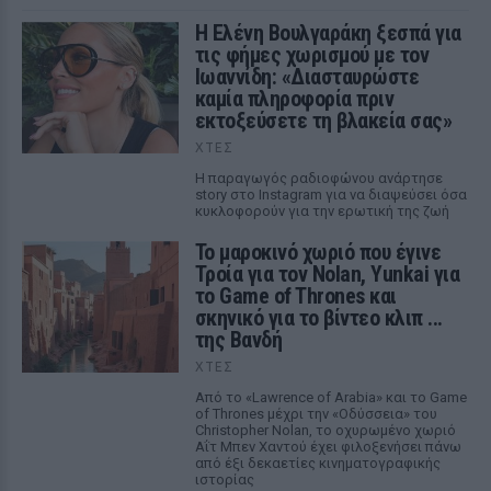
Η Ελένη Βουλγαράκη ξεσπά για
τις φήμες χωρισμού με τον
Ιωαννίδη: «Διασταυρώστε
καμία πληροφορία πριν
εκτοξεύσετε τη βλακεία σας»
ΧΤΕΣ
Η παραγωγός ραδιοφώνου ανάρτησε
story στο Instagram για να διαψεύσει όσα
κυκλοφορούν για την ερωτική της ζωή
Το μαροκινό χωριό που έγινε
Τροία για τον Nolan, Yunkai για
το Game of Thrones και
σκηνικό για το βίντεο κλιπ ...
της Βανδή
ΧΤΕΣ
Από το «Lawrence of Arabia» και το Game
of Thrones μέχρι την «Οδύσσεια» του
Christopher Nolan, το οχυρωμένο χωριό
Αΐτ Μπεν Χαντού έχει φιλοξενήσει πάνω
από έξι δεκαετίες κινηματογραφικής
ιστορίας