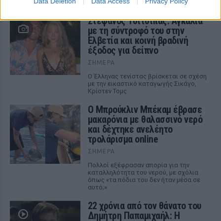
Data Deletion
Data Access
Privacy Policy
Στέφανος Τσιτσιπάς: Αγκαλιά
με τη σύντροφό του στην
Ελβετία και κοινή βραδινή
έξοδος για δείπνο
ΣΉΜΕΡΑ
Ο Έλληνας τενίστας βρίσκεται σε σχέση
με την εικαστικό καταγωγής Σικάγο,
Κρίστεν Τομς
Ο Μπρούκλιν Μπέκαμ έβρασε
μακαρόνια με θαλασσινό νερό
και δέχτηκε ανελέητο
τρολάρισμα online
ΣΉΜΕΡΑ
Πολλοί εξέφρασαν απορία για την
καταλληλότητα του νερού, με σχόλια
όπως «τα πόδια του δεν ήταν μέσα σε
αυτό;»
22 χρόνια από τον θάνατο του
Δημήτρη Παπαμιχαήλ: Η