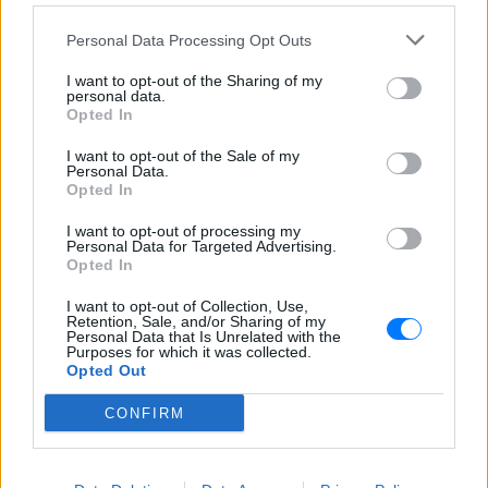
Βάλια Χατζηθεοδώρου ‑ οι
φωτογραφίες με μαγιό στην
Personal Data Processing Opt Outs
παραλία
ΣΉΜΕΡΑ
I want to opt-out of the Sharing of my
personal data.
Μέσα από ανάρτηση στο Instagram
Opted In
μοιράστηκε στιγμές από τις
καλοκαιρινές της διακοπές στο νησί των
I want to opt-out of the Sale of my
ανέμων
Personal Data.
Opted In
I want to opt-out of processing my
Personal Data for Targeted Advertising.
Opted In
I want to opt-out of Collection, Use,
Retention, Sale, and/or Sharing of my
Personal Data that Is Unrelated with the
H Ιωάννα Σιαμπάνη ανέβασε φωτογραφίες με
Purposes for which it was collected.
τους γιους της – Η στιγμή του θηλασμού και οι
Opted Out
μέρες χωρίς πρόγραμμα
CONFIRM
Η πρώην παίκτρια του «My Style Rocks» και ο Τζίμης
Σταθοκωστόπουλος απέκτησαν πρόσφατα το δεύτερο
παιδί τους
ΣΉΜΕΡΑ