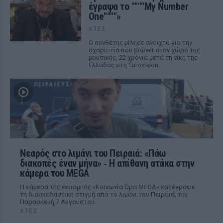
έγραψα το """"My Number
One""""»
ΧΤΕΣ
Ο συνθέτης μίλησε ανοιχτά για την
αχαριστία που βιώνει στον χώρο της
μουσικής, 22 χρόνια μετά τη νίκη της
Ελλάδας στη Eurovision.
Νεαρός στο λιμάνι του Πειραιά: «Πάω
διακοπές έναν μήνα» ‑ Η απίθανη ατάκα στην
κάμερα του MEGA
Η κάμερα της εκπομπής «Κοινωνία Ώρα MEGA» κατέγραψε
τη διασκεδαστική στιγμή από το λιμάνι του Πειραιά, την
Παρασκευή 7 Αυγούστου.
ΧΤΕΣ