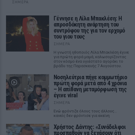
ΣΉΜΕΡΑ
Γέννησε η Λίλα Μπακλέση: Η
απροσδόκητη ανάρτηση του
συντρόφου της για τον ερχομό
του γιου τους
ΣΉΜΕΡΑ
Η γνωστή ηθοποιός Λίλα Μπακλέση έγινε
για πρώτη φορά μαμά, καλωσορίζοντας
στον κόσμο ένα υγιέστατο αγοράκι το
βράδυ της Παρασκευής 7 Αυγούστου.
Νοσηλεύτρια πήγε κομμωτήριο
πρώτη φορά μετά από 4 χρόνια
– Η απίθανη μεταμόρφωσή της
έγινε viral
ΣΉΜΕΡΑ
Ενώ φρόντιζε όλους τους άλλους...
κανείς δεν φρόντισε για εκείνη
Χρήστος Δάντης: «Συνάδελφοι
προσπαθούν να ξεχάσουν ότι