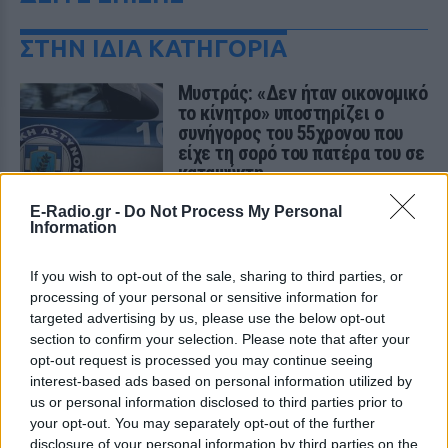
ΣΤΗΝ ΙΔΙΑ ΚΑΤΗΓΟΡΙΑ
Μυστράς: «Δεν ήταν οικονομικό
το κίνητρο» υποστηρίζει ο
συνήγορος του 55χρονου που
είχε τη σορό του πατέρα του σε
καταψύκτη
ΠΡΙΝ 8 ΏΡΕΣ
E-Radio.gr -
Do Not Process My Personal
Ο ίδιος δήλωσε ότι ο πελάτης του είχε
Information
μια εξαιρετικά έντονη συναισθηματική
εξάρτηση από τους γονείς του
If you wish to opt-out of the sale, sharing to third parties, or
Βόλος: 26χρονος απείλησε να
processing of your personal or sensitive information for
σφάξει τη μητέρα του και
targeted advertising by us, please use the below opt-out
χτύπησε τον αδελφό του για το
section to confirm your selection. Please note that after your
πρωινό
opt-out request is processed you may continue seeing
ΠΡΙΝ 8 ΏΡΕΣ
interest-based ads based on personal information utilized by
us or personal information disclosed to third parties prior to
Τα προβλήματα ξεκίνησαν μετά την
επιστροφή του από τον στρατό
your opt-out. You may separately opt-out of the further
disclosure of your personal information by third parties on the