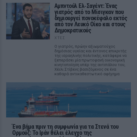
Αμπντούλ Ελ‑Σαγέντ: Ένας
γιατρός από το Μίσιγκαν που
δημιουργεί πονοκέφαλο εκτός
από τον Λευκό Οίκο και στους
Δημοκρατικούς
ΧΤΕΣ
Ο γιατρός, πρώην αξιωματούχος
δημόσιας υγείας και έντονος επικριτής
της ισραηλινής πολιτικής, κατάφερε να
ξεπεράσει μία πρωτοφανή οικονομική
κινητοποίηση υπέρ της αντιπάλου του,
Χέιλι Στίβενς βασιζόμενος σε ένα
καθαρά αντικαθεστωτικό αφήγημα
Ένα βήμα πριν τη συμφωνία για τα Στενά του
Ορμούζ: Το Ιράν θέλει έλεγχο της