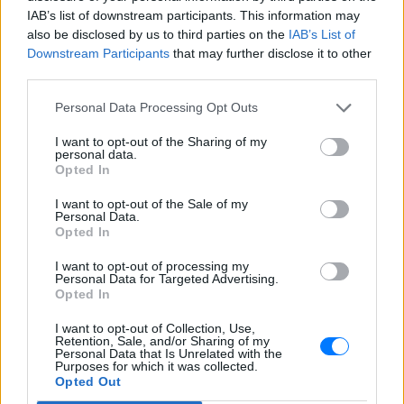
Βίντεο: Υποψήφιος
IAB’s list of downstream participants. This information may
Δημοκρατικών στη Χαβάη
also be disclosed by us to third parties on the
IAB’s List of
βρίζει γυναίκες σε παραλία και
Downstream Participants
that may further disclose it to other
τρώει ξύλο
third parties.
ΠΡΙΝ 8 ΏΡΕΣ
Personal Data Processing Opt Outs
Οι Αρχές συνέλαβαν τον Κίριλ Μπάσιν,
υποψήφιο των Δημοκρατικών για το
Κογκρέσο στη Χαβάη, μετά από
I want to opt-out of the Sharing of my
επεισόδιο σε κατάμεστη παραλία όπου
personal data.
φέρεται να απείλησε λουόμενους και να
Opted In
εμπλάκηκε σε βίαιη συμπλοκή
I want to opt-out of the Sale of my
Personal Data.
Opted In
I want to opt-out of processing my
Personal Data for Targeted Advertising.
Opted In
Εντοπίστηκε σήραγγα 40 μέτρων στη
I want to opt-out of Collection, Use,
Λιθουανία για τη διέλευση παράνομων
Retention, Sale, and/or Sharing of my
Personal Data that Is Unrelated with the
μεταναστών από τη Λευκορωσία
Purposes for which it was collected.
Opted Out
Λιθουανοί συνοριοφύλακες δέχθηκαν επίθεση σε μία
περίπτωση από ομάδα μεταναστών που αντιστέκονταν στη