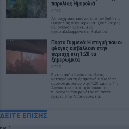
παραλίας Ημερολιά
ΧΤΕΣ
Ανησυχητικές εικόνες από τον βυθό της
Ημερολιάς στην Κέρκυρα - ξαπλώστρες
και ογκώδη αντικείμενα
εγκαταλελειμμένα στη θάλασσα
Πόρτο Γερμενό: Η στιγμή που οι
φλόγες εισβάλλουν στην
περιοχή στη 1:20 τα
ξημερώματα
ΧΤΕΣ
Βίντεο από κάμερα ασφαλείας
καταγράφει τη δραματική εισβολή του
πύρινου μετώπου στις 1:20 π.μ. της 1ης
Αυγούστου, κατά τη διάρκεια της
πυρκαγιάς που μαινόταν επί πέντε
ημέρες στην Αττικοβοιωτία.
ΔΕΙΤΕ ΕΠΙΣΗΣ
par: 3