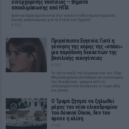
εισερχόμενης ναυτιλίας – Βήματα
αποκλιμάκωσης από ΗΠΑ
Ιράν και Ομάν βρίσκονται στο τελικό στάδιο προετοιμασίας
κοινής ανακοίνωσης για τα Στενά του Ορμούζ
ΧΤΕΣ
Πριγκίπισσα Ευγενία: Γιατί η
γέννηση της κόρης της «σπάει»
μια παράδοση δεκαετιών της
βασιλικής οικογένειας
ΧΤΕΣ
Το τρίτο παιδί της Ευγενίας και του Τζακ
Μπρούκσμπανκ γεννήθηκε σε νοσοκομείο
της Λισαβόνας - μακριά από το
νοσοκομείο που επιλέγουν οι Γιορκ εδώ
και γενιές.
Ο Τραμπ ζήτησε να ξηλωθεί
μέρος του νέου ελικοδρομίου
του Λευκού Οίκου, δεν του
άρεσε η κλίση
ΧΤΕΣ