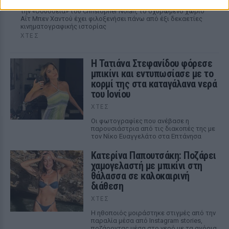
Από το «Lawrence of Arabia» και το Game of Thrones μέχρι
την «Οδύσσεια» του Christopher Nolan, το οχυρωμένο χωριό
Αΐτ Μπεν Χαντού έχει φιλοξενήσει πάνω από έξι δεκαετίες
κινηματογραφικής ιστορίας
ΧΤΕΣ
Η Τατιάνα Στεφανίδου φόρεσε
μπικίνι και εντυπωσίασε με το
κορμί της στα καταγάλανα νερά
του Ιονίου
ΧΤΕΣ
Οι φωτογραφίες που ανέβασε η
παρουσιάστρια από τις διακοπές της με
τον Νίκο Ευαγγελάτο στα Επτάνησα
Κατερίνα Παπουτσάκη: Ποζάρει
χαμογελαστή με μπικίνι στη
θάλασσα σε καλοκαιρινή
διάθεση
ΧΤΕΣ
Η ηθοποιός μοιράστηκε στιγμές από την
παραλία μέσα από Instagram stories,
ποζάροντας μέσα στο νερό με τα αγόρια