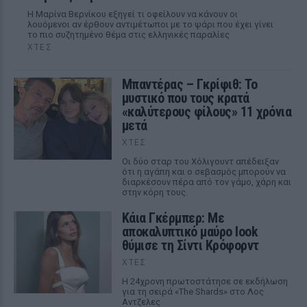
Η Μαρίνα Βερνίκου εξηγεί τι οφείλουν να κάνουν οι
λουόμενοι αν έρθουν αντιμέτωποι με το ψάρι που έχει γίνει
το πιο συζητημένο θέμα στις ελληνικές παραλίες
ΧΤΕΣ
Μπαντέρας – Γκρίφιθ: Το
μυστικό που τους κρατά
«καλύτερους φίλους» 11 χρόνια
μετά
ΧΤΕΣ
Οι δύο σταρ του Χόλιγουντ απέδειξαν
ότι η αγάπη και ο σεβασμός μπορούν να
διαρκέσουν πέρα από τον γάμο, χάρη και
στην κόρη τους.
Κάια Γκέρμπερ: Με
αποκαλυπτικό μαύρο look
θύμισε τη Σίντι Κρόφορντ
ΧΤΕΣ
Η 24χρονη πρωτοστάτησε σε εκδήλωση
για τη σειρά «The Shards» στο Λος
Αντζελες