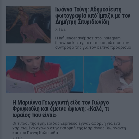
Ιωάννα Τούνη: Αδημοσίευτη
φωτογραφία από Ίμπιζα με τον
Δημήτρη Σπυριδωνίδη
ΧΤΕΣ
Η influencer ανέβασε στο Instagram
throwback στιγμιότυπο και ρώτησε τον
σύντροφό της για τον φετινό προορισμό
Η Μαριάννα Γεωργαντή είδε τον Γιώργο
Φραγκούλη και έμεινε άφωνη: «Καλέ, τι
ωραίος που είναι»
Οι τίτλοι της εφημερίδας Espresso έγιναν αφορμή για ένα
χαριτωμένο σχόλιο στην εκπομπή της Μαριάννας Γεωργαντή
και του Γιάννη Κολοκυθά
ΧΤΕΣ