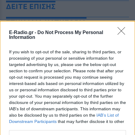
ΔΕΙΤΕ ΕΠΙΣΗΣ
ΣΤΗΝ ΙΔΙΑ ΚΑΤΗΓΟΡΙΑ
E-Radio.gr -
Do Not Process My Personal
Χρήστος Δάντης: «Συνάδελφοι
Information
προσπαθούν να ξεχάσουν ότι
έγραψα το """"My Number
If you wish to opt-out of the sale, sharing to third parties, or
One""""»
processing of your personal or sensitive information for
ΧΤΕΣ
targeted advertising by us, please use the below opt-out
Ο συνθέτης μίλησε ανοιχτά για την
section to confirm your selection. Please note that after your
αχαριστία που βιώνει στον χώρο της
opt-out request is processed you may continue seeing
μουσικής, 22 χρόνια μετά τη νίκη της
interest-based ads based on personal information utilized by
Ελλάδας στη Eurovision.
us or personal information disclosed to third parties prior to
Νεαρός στο λιμάνι του Πειραιά:
your opt-out. You may separately opt-out of the further
«Πάω διακοπές έναν μήνα» ‑ Η
disclosure of your personal information by third parties on the
απίθανη ατάκα στην κάμερα του
IAB’s list of downstream participants. This information may
MEGA
also be disclosed by us to third parties on the
IAB’s List of
ΧΤΕΣ
Downstream Participants
that may further disclose it to other
third parties.
Η κάμερα της εκπομπής «Κοινωνία Ώρα
MEGA» κατέγραψε τη διασκεδαστική