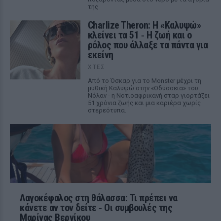
της
Charlize Theron: Η «Καλυψώ»
κλείνει τα 51 ‑ H ζωή και ο
ρόλος που άλλαξε τα πάντα για
εκείνη
ΧΤΕΣ
Από το Όσκαρ για το Monster μέχρι τη
μυθική Καλυψώ στην «Οδύσσεια» του
Νόλαν - η Νοτιοαφρικανή σταρ γιορτάζει
51 χρόνια ζωής και μια καριέρα χωρίς
στερεότυπα.
Λαγοκέφαλος στη θάλασσα: Τι πρέπει να
κάνετε αν τον δείτε ‑ Οι συμβουλές της
Μαρίνας Βερνίκου