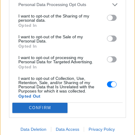
στιγμή από το λιμάνι του Πειραιά, την
Personal Data Processing Opt Outs
Παρασκευή 7 Αυγούστου.
I want to opt-out of the Sharing of my
Η Ελένη Βουλγαράκη ξεσπά για
personal data.
τις φήμες χωρισμού με τον
Opted In
Ιωαννίδη: «Διασταυρώστε
καμία πληροφορία πριν
I want to opt-out of the Sale of my
Personal Data.
εκτοξεύσετε τη βλακεία σας»
Opted In
ΧΤΕΣ
I want to opt-out of processing my
Η παραγωγός ραδιοφώνου ανάρτησε
Personal Data for Targeted Advertising.
story στο Instagram για να διαψεύσει όσα
Opted In
κυκλοφορούν για την ερωτική της ζωή
I want to opt-out of Collection, Use,
Retention, Sale, and/or Sharing of my
Personal Data that Is Unrelated with the
Purposes for which it was collected.
Opted Out
CONFIRM
Το μαροκινό χωριό που έγινε Τροία για τον
Nolan, Yunkai για το Game of Thrones και
σκηνικό για το βίντεο κλιπ ... της Βανδή
Data Deletion
Data Access
Privacy Policy