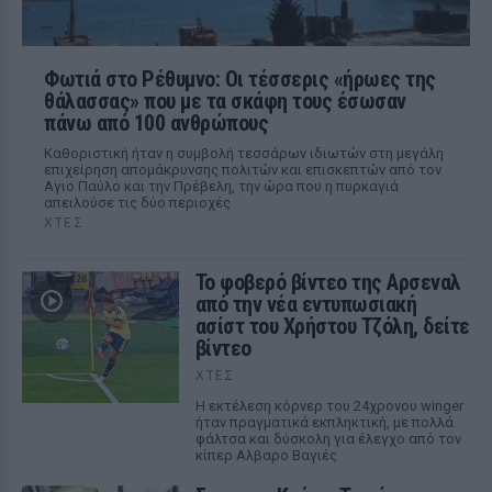
Φωτιά στο Ρέθυμνο: Οι τέσσερις «ήρωες της
θάλασσας» που με τα σκάφη τους έσωσαν
πάνω από 100 ανθρώπους
Καθοριστική ήταν η συμβολή τεσσάρων ιδιωτών στη μεγάλη
επιχείρηση απομάκρυνσης πολιτών και επισκεπτών από τον
Αγιο Παύλο και την Πρέβελη, την ώρα που η πυρκαγιά
απειλούσε τις δύο περιοχές
ΧΤΕΣ
Το φοβερό βίντεο της Αρσεναλ
από την νέα εντυπωσιακή
ασίστ του Χρήστου Τζόλη, δείτε
βίντεο
ΧΤΕΣ
Η εκτέλεση κόρνερ του 24χρονου winger
ήταν πραγματικά εκπληκτική, με πολλά
φάλτσα και δύσκολη για έλεγχο από τον
κίπερ Αλβαρο Βαγιές