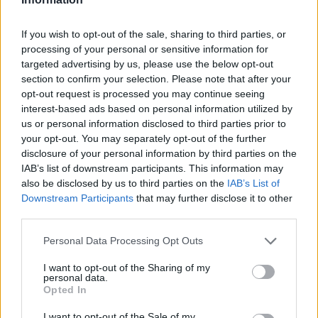
γυναίκα και το παιδί μου, τα
έχασα όλα» ‑ Ο πόνος του
πατέρα
If you wish to opt-out of the sale, sharing to third parties, or
processing of your personal or sensitive information for
ΧΤΕΣ
targeted advertising by us, please use the below opt-out
Μητέρα 43 ετών και ο 21χρονος γιος της
section to confirm your selection. Please note that after your
σκοτώθηκαν σε μετωπική σύγκρουση με
φορτηγό στην επαρχιακή οδό Αμφίπολης
opt-out request is processed you may continue seeing
– Δράμας, κοντά στην Παλαιοκώμη.
interest-based ads based on personal information utilized by
us or personal information disclosed to third parties prior to
Καταδίωξη στο κέντρο της
your opt-out. You may separately opt-out of the further
Θεσσαλονίκης: Έσπασαν το
disclosure of your personal information by third parties on the
τζάμι του οδηγού – «Μην κάνεις
IAB’s list of downstream participants. This information may
μ@@@», του φώναζαν
also be disclosed by us to third parties on the
IAB’s List of
ΧΤΕΣ
Downstream Participants
that may further disclose it to other
Εξαιτίας των υψηλών ταχυτήτων το
third parties.
λευκό όχημα έχασε τον έλεγχο και
καρφώθηκε πάνω σε κολονάκια.
Personal Data Processing Opt Outs
I want to opt-out of the Sharing of my
personal data.
Opted In
I want to opt-out of the Sale of my