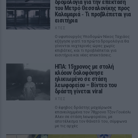
δρομολόγια για την επέκταση
του Μετρό Θεσσαλονίκης προς
Καλαμαριά ‑ Τι προβλέπεται για
εισιτήρια
ΧΤΕΣ
Ο υφυπουργός Υποδομών Νίκος Ταχιάος
εξήγησε γιατί τα πρώτα δρομολόγια θα
γίνονται νυχτερινές ώρες χωρίς
επιβάτες, και τι προβλέπεται για
εισιτήρια και νέες επεκτάσεις.
ΗΠΑ: 15χρονος με στολή
κλόουν δολοφόνησε
ηλικιωμένο σε στάση
λεωφορείου – Βίντεο του
δράστη γίνεται viral
ΧΤΕΣ
Ο έφηβος δράστης μαχαίρωσε
επανειλημμένα τον 78χρονο Τζον Γουέσλι
Αλεν σε στάση λεωφορείου, με
αποτέλεσμα τον θάνατό του, σύμφωνα
με τις αρχές