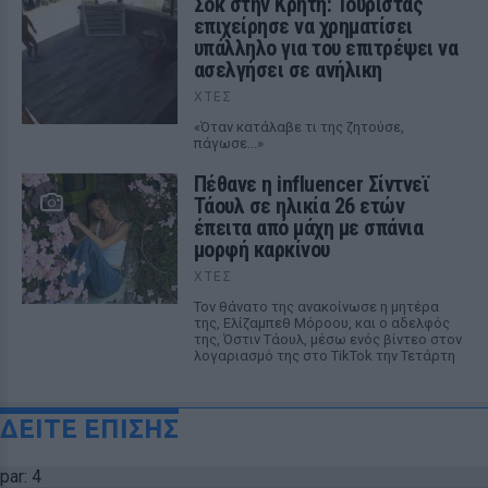
Σοκ στην Κρήτη: Τουρίστας
επιχείρησε να χρηματίσει
υπάλληλο για του επιτρέψει να
ασελγήσει σε ανήλικη
ΧΤΕΣ
«Όταν κατάλαβε τι της ζητούσε,
πάγωσε...»
Πέθανε η influencer Σίντνεϊ
Τάουλ σε ηλικία 26 ετών
έπειτα από μάχη με σπάνια
μορφή καρκίνου
ΧΤΕΣ
Τον θάνατο της ανακοίνωσε η μητέρα
της, Ελίζαμπεθ Μόροου, και ο αδελφός
της, Όστιν Τάουλ, μέσω ενός βίντεο στον
λογαριασμό της στο TikTok την Τετάρτη
ΔΕΙΤΕ ΕΠΙΣΗΣ
par: 4