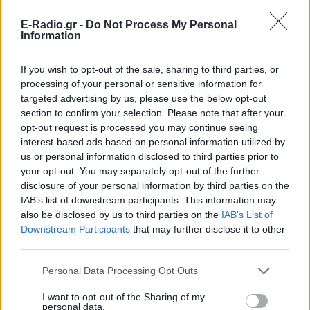
Έγραψε ιστορία με την πένα
E-Radio.gr -
Do Not Process My Personal
της: Η δημοσιογράφος που
Information
άλλαξε τον ρόλο των γυναικών
στην Παλαιστίνη
If you wish to opt-out of the sale, sharing to third parties, or
ΠΡΙΝ 2 ΏΡΕΣ
processing of your personal or sensitive information for
Η δημοσιογράφος που αψήφησε την
targeted advertising by us, please use the below opt-out
εποχή της και έγινε σύμβολο ενός
section to confirm your selection. Please note that after your
ολόκληρου λαού
opt-out request is processed you may continue seeing
Η έρευνα που ανατρέπει όσα
interest-based ads based on personal information utilized by
πιστεύαμε για την ανθρώπινη
us or personal information disclosed to third parties prior to
δημιουργικότητα
your opt-out. You may separately opt-out of the further
disclosure of your personal information by third parties on the
ΠΡΙΝ 2 ΏΡΕΣ
IAB’s list of downstream participants. This information may
Mπορεί το ChatGPT να αντικαταστήσει
also be disclosed by us to third parties on the
IAB’s List of
έναν συγγραφέα;
Downstream Participants
that may further disclose it to other
third parties.
Personal Data Processing Opt Outs
I want to opt-out of the Sharing of my
personal data.