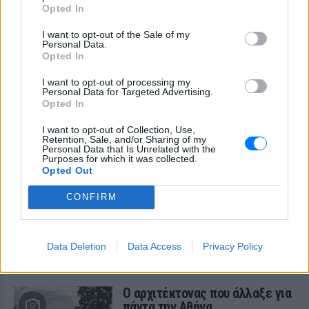
Opted In
I want to opt-out of the Sale of my
Personal Data.
Opted In
10 αποφθέγματα για τον Αύγουστο
I want to opt-out of processing my
Personal Data for Targeted Advertising.
Για πολλούς, ο πιο όμορφος μήνας του χρόνου
Opted In
ΠΡΙΝ 2 ΏΡΕΣ
I want to opt-out of Collection, Use,
Retention, Sale, and/or Sharing of my
Τι αλλάζει στις κάψουλες
Personal Data that Is Unrelated with the
Purposes for which it was collected.
καφέ; Ο κανονισμός της ΕΕ που
Opted Out
τίθεται σε ισχύ από τις 12
Αυγούστου
CONFIRM
ΧΤΕΣ
Με τον νέο ευρωπαϊκό κανονισμό για τις
συσκευασίες, οι κάψουλες καφέ μιας
Data Deletion
Data Access
Privacy Policy
χρήσης αποκτούν επίσημη νομική
υπόσταση και συγκεκριμένες οδηγίες
ανακύκλωσης.
Ο αρχιτέκτονας που άλλαξε για
πάντα την Αθήνα