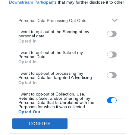
Μητέρα 43 ετών και ο 21χρονος γιος της
Downstream Participants
that may further disclose it to other
σκοτώθηκαν σε μετωπική σύγκρουση με
third parties.
φορτηγό στην επαρχιακή οδό Αμφίπολης
– Δράμας, κοντά στην Παλαιοκώμη.
Personal Data Processing Opt Outs
Καταδίωξη στο κέντρο της
Θεσσαλονίκης: Έσπασαν το
I want to opt-out of the Sharing of my
personal data.
τζάμι του οδηγού – «Μην κάνεις
Opted In
μ@@@», του φώναζαν
ΧΤΕΣ
I want to opt-out of the Sale of my
Personal Data.
Εξαιτίας των υψηλών ταχυτήτων το
Opted In
λευκό όχημα έχασε τον έλεγχο και
καρφώθηκε πάνω σε κολονάκια.
I want to opt-out of processing my
Personal Data for Targeted Advertising.
Opted In
I want to opt-out of Collection, Use,
Retention, Sale, and/or Sharing of my
Personal Data that Is Unrelated with the
Purposes for which it was collected.
Opted Out
Αρχεία UFO: Αθόρυβα τριγωνικά σκάφη 152
μέτρων και μεταλλική σφαίρα με ανθρώπινο
CONFIRM
σώμα στα νέα αποχαρακτηρισμένα έγγραφα