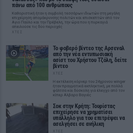
πάνω από 100 ανθρώπους
Καθοριστική ήταν η συμβολή τεσσάρων ιδιωτών στη μεγάλη
επιχείρηση απομάκρυνσης πολιτών και επισκεπτών από τον
Αγιο Παύλο και την Πρέβελη, την ώρα που η πυρκαγιά
απειλούσε τις δύο περιοχές
ΧΤΕΣ
Το φοβερό βίντεο της Αρσεναλ
από την νέα εντυπωσιακή
ασίστ του Χρήστου Τζόλη, δείτε
βίντεο
ΧΤΕΣ
Η εκτέλεση κόρνερ του 24χρονου winger
ήταν πραγματικά εκπληκτική, με πολλά
φάλτσα και δύσκολη για έλεγχο από τον
κίπερ Αλβαρο Βαγιές
Σοκ στην Κρήτη: Τουρίστας
επιχείρησε να χρηματίσει
υπάλληλο για του επιτρέψει να
ασελγήσει σε ανήλικη
ΧΤΕΣ