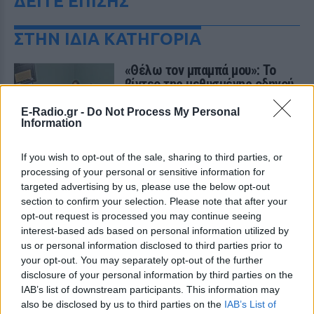
ΔΕΙΤΕ ΕΠΙΣΗΣ
ΣΤΗΝ ΙΔΙΑ ΚΑΤΗΓΟΡΙΑ
«Θέλω τον μπαμπά μου»: Το
βίντεο της μεθυσμένης οδηγού
που σκότωσε νύφη ώρες μετά
τον γάμο της
E-Radio.gr -
Do Not Process My Personal
Information
ΧΤΕΣ
Η Jamie Lee Komoroski, με αλκοόλ
If you wish to opt-out of the sale, sharing to third parties, or
τριπλάσιο του νόμιμου ορίου, έπεσε
πάνω στο golf cart των νεόνυμφων στο
processing of your personal or sensitive information for
Folly Beach - τώρα νέο υλικό από το
targeted advertising by us, please use the below opt-out
αστυνομικό τμήμα αποκαλύπτει τη
section to confirm your selection. Please note that after your
συμπεριφορά της λίγο μετά τη μοιραία
σύγκρουση
opt-out request is processed you may continue seeing
interest-based ads based on personal information utilized by
Τροχαίο στις Σέρρες: «Έχασα τη
us or personal information disclosed to third parties prior to
γυναίκα και το παιδί μου, τα
your opt-out. You may separately opt-out of the further
έχασα όλα» ‑ Ο πόνος του
disclosure of your personal information by third parties on the
πατέρα
IAB’s list of downstream participants. This information may
ΧΤΕΣ
also be disclosed by us to third parties on the
IAB’s List of