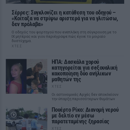
Σέρρες: Συγκλονίζει η κατάθεση του οδηγού –
«Κοίταξα να στρίψω αριστερά για να γλιτώσω,
δεν πρόλαβα»
Ο οδηγός του φορτηγού που ενεπλάκη στη σύγκρουση με το
ΙΧ μητέρας και γιου περιέγραψε πώς έγινε το μοιραίο
δυστύχημα.
ΧΤΕΣ
ΗΠΑ: Δασκάλα χορού
κατηγορείται για σeξουαλική
κακοποίηση δύο ανήλικων
μαθητών της
ΧΤΕΣ
Οι αστυνομικές Αρχές δεν αποκλείουν
την ύπαρξη περισσότερων θυμάτων
Πουέρτο Ρίκο: Διανομή νερού
με δελτίο εν μέσω
παρατεταμένης ξηρασίας
ΧΤΕΣ