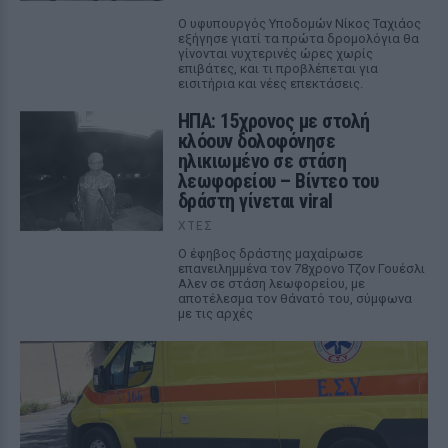
Ο υφυπουργός Υποδομών Νίκος Ταχιάος
εξήγησε γιατί τα πρώτα δρομολόγια θα
γίνονται νυχτερινές ώρες χωρίς
επιβάτες, και τι προβλέπεται για
εισιτήρια και νέες επεκτάσεις.
ΗΠΑ: 15χρονος με στολή
κλόουν δολοφόνησε
ηλικιωμένο σε στάση
λεωφορείου – Βίντεο του
δράστη γίνεται viral
ΧΤΕΣ
Ο έφηβος δράστης μαχαίρωσε
επανειλημμένα τον 78χρονο Τζον Γουέσλι
Αλεν σε στάση λεωφορείου, με
αποτέλεσμα τον θάνατό του, σύμφωνα
με τις αρχές