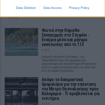
Η κυβέρνηση Τραμπ δημοσίευσε την 5η παρτίδα
αποχαρακτηρισμένων αρχείων με αναφορές στρατιωτικών
Data Deletion
Data Access
Privacy Policy
πιλότων, μαρτύρων και αναλύσεων του FBI για ανεξήγητα
εναέρια φαινόμενα σε ΗΠΑ, Βραζιλία και Αφγανιστάν.
ΧΤΕΣ
Φωτιά στην Κόρινθο:
Συναγερμός στο Στεφάνι ‑
Εναέρια μέσα και μήνυμα
εκκένωσης από το 112
ΧΤΕΣ
Ισχυρές επίγειες δυνάμεις της
Πυροσβεστικής ενισχυμένες με
αεροσκάφη και ελικόπτερα επιχειρούν
για τον άμεσο περιορισμό της φωτιάς
στο Στεφάνι Κορίνθου.
Απόψε τα δοκιμαστικά
δρομολόγια για την επέκταση
του Μετρό Θεσσαλονίκης προς
Καλαμαριά ‑ Τι προβλέπεται για
εισιτήρια
ΧΤΕΣ