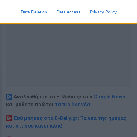
Data Deletion
Data Access
Privacy Policy
Ακολουθήστε το E-Radio.gr στο
Google News
και μάθετε πρώτοι
τα πιο hot νέα
.
Εσύ μπήκες στο E-Daily.gr; Τα νέα της ημέρας
και ότι σου κάνει κλικ!