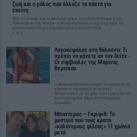
ζωή και ο ρόλος που άλλαξε τα πάντα για
εκείνη
Από το Όσκαρ για το Monster μέχρι τη μυθική Καλυψώ στην
«Οδύσσεια» του Νόλαν - η Νοτιοαφρικανή σταρ γιορτάζει 51
χρόνια ζωής και μια καριέρα χωρίς στερεότυπα.
ΧΤΕΣ
Λαγοκέφαλος στη θάλασσα: Τι
πρέπει να κάνετε αν τον δείτε ‑
Οι συμβουλές της Μαρίνας
Βερνίκου
ΧΤΕΣ
Η Μαρίνα Βερνίκου εξηγεί τι οφείλουν να
κάνουν οι λουόμενοι αν έρθουν
αντιμέτωποι με το ψάρι που έχει γίνει το
πιο συζητημένο θέμα στις ελληνικές
παραλίες
Μπαντέρας – Γκρίφιθ: Το
μυστικό που τους κρατά
«καλύτερους φίλους» 11 χρόνια
μετά