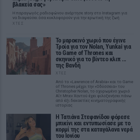
βλακεία σας»
Η παραγωγός ραδιοφώνου ανάρτησε story στο Instagram για
να διαψεύσει όσα κυκλοφορούν για την ερωτική της ζωή
ΧΤΕΣ
Το μαροκινό χωριό που έγινε
Τροία για τον Nolan, Yunkai για
το Game of Thrones και
σκηνικό για το βίντεο κλιπ ...
της Βανδή
ΧΤΕΣ
Από το «Lawrence of Arabia» και το Game
of Thrones μέχρι την «Οδύσσεια» του
Christopher Nolan, το οχυρωμένο χωριό
Αΐτ Μπεν Χαντού έχει φιλοξενήσει πάνω
από έξι δεκαετίες κινηματογραφικής
ιστορίας
Η Τατιάνα Στεφανίδου φόρεσε
μπικίνι και εντυπωσίασε με το
κορμί της στα καταγάλανα νερά
του Ιονίου