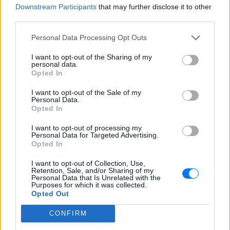
Downstream Participants
that may further disclose it to other
ταξίδευε στην υποσαχάρια Αφρική και ασχολήθηκε
third parties.
με το προσφυγικό.
Personal Data Processing Opt Outs
Είχε βραβευθεί επανειλημμένως από το Ίδρυμα
I want to opt-out of the Sharing of my
Μπότση για τα επιτεύγματά του και είχε
personal data.
Opted In
δημιουργήσει ένα εντυπωσιακό αρχείο, που
περιλαμβάνει φωτογραφίες και βίντεο από όλες τις
I want to opt-out of the Sale of my
Personal Data.
αποστολές του και τα γεγονότα που κάλυψε.
Opted In
[ΠΗΓΗ]
I want to opt-out of processing my
Personal Data for Targeted Advertising.
Opted In
ΔΙΑΦΗΜΙΣΗ
I want to opt-out of Collection, Use,
Retention, Sale, and/or Sharing of my
Personal Data that Is Unrelated with the
Purposes for which it was collected.
Opted Out
CONFIRM