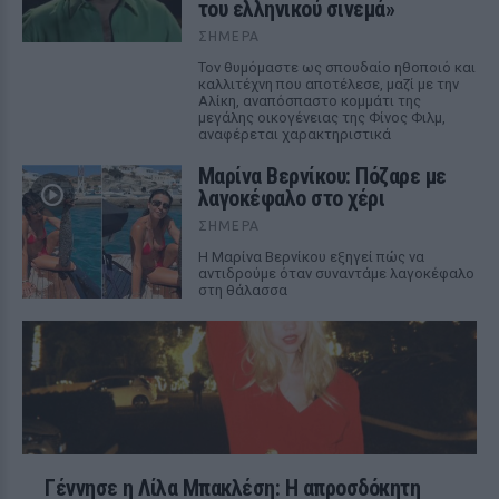
του ελληνικού σινεμά»
ΣΉΜΕΡΑ
Τον θυμόμαστε ως σπουδαίο ηθοποιό και
καλλιτέχνη που αποτέλεσε, μαζί με την
Αλίκη, αναπόσπαστο κομμάτι της
μεγάλης οικογένειας της Φίνος Φιλμ,
αναφέρεται χαρακτηριστικά
Μαρίνα Βερνίκου: Πόζαρε με
λαγοκέφαλο στο χέρι
ΣΉΜΕΡΑ
Η Μαρίνα Βερνίκου εξηγεί πώς να
αντιδρούμε όταν συναντάμε λαγοκέφαλο
στη θάλασσα
Γέννησε η Λίλα Μπακλέση: Η απροσδόκητη