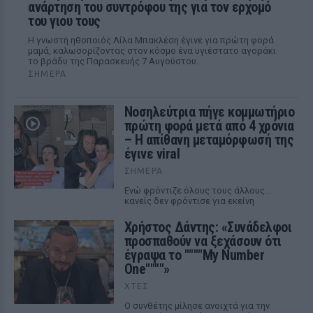
ανάρτηση του συντρόφου της για τον ερχομό
του γιου τους
Η γνωστή ηθοποιός Λίλα Μπακλέση έγινε για πρώτη φορά
μαμά, καλωσορίζοντας στον κόσμο ένα υγιέστατο αγοράκι
το βράδυ της Παρασκευής 7 Αυγούστου.
ΣΉΜΕΡΑ
Νοσηλεύτρια πήγε κομμωτήριο
πρώτη φορά μετά από 4 χρόνια
– Η απίθανη μεταμόρφωσή της
έγινε viral
ΣΉΜΕΡΑ
Ενώ φρόντιζε όλους τους άλλους...
κανείς δεν φρόντισε για εκείνη
Χρήστος Δάντης: «Συνάδελφοι
προσπαθούν να ξεχάσουν ότι
έγραψα το """"My Number
One""""»
ΧΤΕΣ
Ο συνθέτης μίλησε ανοιχτά για την