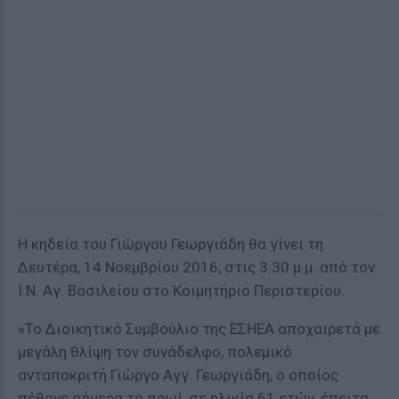
Η κηδεία του Γιώργου Γεωργιάδη θα γίνει τη
Δευτέρα, 14 Νοεμβρίου 2016, στις 3.30 μ.μ. από τον
Ι.Ν. Αγ. Βασιλείου στο Κοιμητήριο Περιστερίου.
«Το Διοικητικό Συμβούλιο της ΕΣΗΕΑ αποχαιρετά με
μεγάλη θλίψη τον συνάδελφο, πολεμικό
ανταποκριτή Γιώργο Αγγ. Γεωργιάδη, ο οποίος
πέθανε σήμερα το πρωί, σε ηλικία 61 ετών, έπειτα