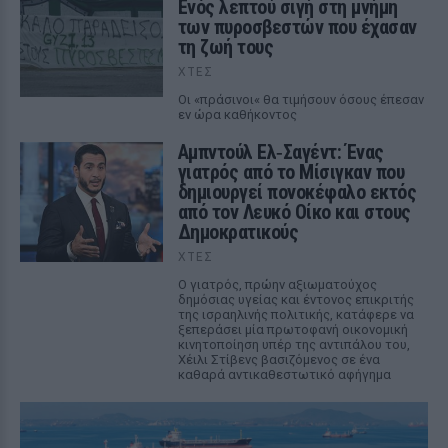
Ενός λεπτού σιγή στη μνήμη
των πυροσβεστών που έχασαν
τη ζωή τους
ΧΤΕΣ
Οι «πράσινοι« θα τιμήσουν όσους έπεσαν
εν ώρα καθήκοντος
Αμπντούλ Ελ‑Σαγέντ: Ένας
γιατρός από το Μίσιγκαν που
δημιουργεί πονοκέφαλο εκτός
από τον Λευκό Οίκο και στους
Δημοκρατικούς
ΧΤΕΣ
Ο γιατρός, πρώην αξιωματούχος
δημόσιας υγείας και έντονος επικριτής
της ισραηλινής πολιτικής, κατάφερε να
ξεπεράσει μία πρωτοφανή οικονομική
κινητοποίηση υπέρ της αντιπάλου του,
Χέιλι Στίβενς βασιζόμενος σε ένα
καθαρά αντικαθεστωτικό αφήγημα