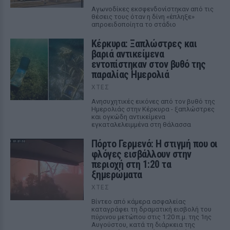
Αγωνοδίκες εκσφενδονίστηκαν από τις
θέσεις τους όταν η δίνη «έπληξε»
απροειδοποίητα το στάδιο
Κέρκυρα: Ξαπλώστρες και
βαριά αντικείμενα
εντοπίστηκαν στον βυθό της
παραλίας Ημερολιά
ΧΤΕΣ
Ανησυχητικές εικόνες από τον βυθό της
Ημερολιάς στην Κέρκυρα - ξαπλώστρες
και ογκώδη αντικείμενα
εγκαταλελειμμένα στη θάλασσα
Πόρτο Γερμενό: Η στιγμή που οι
φλόγες εισβάλλουν στην
περιοχή στη 1:20 τα
ξημερώματα
ΧΤΕΣ
Βίντεο από κάμερα ασφαλείας
καταγράφει τη δραματική εισβολή του
πύρινου μετώπου στις 1:20 π.μ. της 1ης
Αυγούστου, κατά τη διάρκεια της