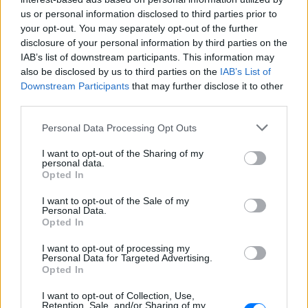
us or personal information disclosed to third parties prior to
your opt-out. You may separately opt-out of the further
disclosure of your personal information by third parties on the
IAB’s list of downstream participants. This information may
also be disclosed by us to third parties on the
IAB’s List of
ΔΕΙΤΕ ΕΠΙΣΗΣ
Downstream Participants
that may further disclose it to other
third parties.
ΣΤΗΝ ΙΔΙΑ ΚΑΤΗΓΟΡΙΑ
Personal Data Processing Opt Outs
Μυστράς: «Δεν ήταν οικονομικό
I want to opt-out of the Sharing of my
personal data.
το κίνητρο» υποστηρίζει ο
Opted In
συνήγορος του 55χρονου που
είχε τη σορό του πατέρα του σε
I want to opt-out of the Sale of my
καταψύκτη
Personal Data.
Opted In
ΠΡΙΝ 8 ΏΡΕΣ
Ο ίδιος δήλωσε ότι ο πελάτης του είχε
I want to opt-out of processing my
μια εξαιρετικά έντονη συναισθηματική
Personal Data for Targeted Advertising.
εξάρτηση από τους γονείς του
Opted In
Βόλος: 26χρονος απείλησε να
I want to opt-out of Collection, Use,
σφάξει τη μητέρα του και
Retention, Sale, and/or Sharing of my