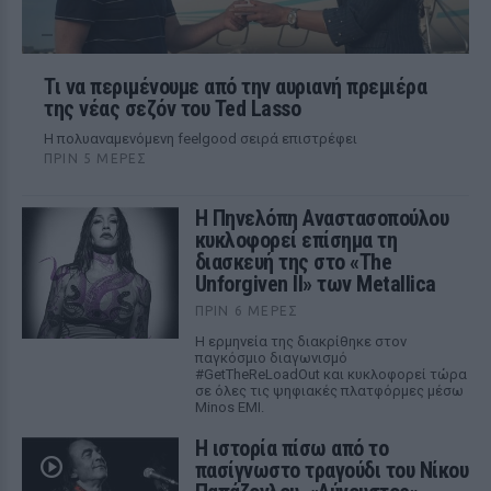
Τι να περιμένουμε από την αυριανή πρεμιέρα
της νέας σεζόν του Ted Lasso
Η πολυαναμενόμενη feelgood σειρά επιστρέφει
ΠΡΙΝ 5 ΜΈΡΕΣ
Η Πηνελόπη Αναστασοπούλου
κυκλοφορεί επίσημα τη
διασκευή της στο «The
Unforgiven II» των Metallica
ΠΡΙΝ 6 ΜΈΡΕΣ
Η ερμηνεία της διακρίθηκε στον
παγκόσμιο διαγωνισμό
#GetTheReLoadOut και κυκλοφορεί τώρα
σε όλες τις ψηφιακές πλατφόρμες μέσω
Minos EMI.
Η ιστορία πίσω από το
πασίγνωστο τραγούδι του Νίκου