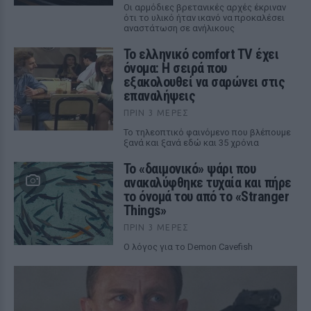
Οι αρμόδιες βρετανικές αρχές έκριναν
ότι το υλικό ήταν ικανό να προκαλέσει
αναστάτωση σε ανήλικους
Το ελληνικό comfort TV έχει
όνομα: Η σειρά που
εξακολουθεί να σαρώνει στις
επαναλήψεις
ΠΡΙΝ 3 ΜΈΡΕΣ
Το τηλεοπτικό φαινόμενο που βλέπουμε
ξανά και ξανά εδώ και 35 χρόνια
Το «δαιμονικό» ψάρι που
ανακαλύφθηκε τυχαία και πήρε
το όνομά του από το «Stranger
Things»
ΠΡΙΝ 3 ΜΈΡΕΣ
Ο λόγος για το Demon Cavefish