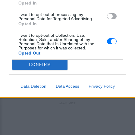
Opted In
I want to opt-out of processing my
Personal Data for Targeted Advertising.
Opted In
I want to opt-out of Collection, Use,
Retention, Sale, and/or Sharing of my
Personal Data that Is Unrelated with the
Purposes for which it was collected.
Ακολουθήστε το E-Radio.gr στο
Google News
Opted Out
και μάθετε πρώτοι
τα πιο hot νέα
.
CONFIRM
Εσύ μπήκες στο E-Daily.gr; Τα νέα της ημέρας
και ότι σου κάνει κλικ!
Data Deletion
Data Access
Privacy Policy
Ακολουθήστε το E-Radio.gr και στο Instagram
ΔΙΑΦΗΜΙΣΗ