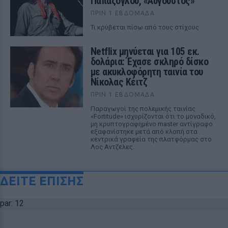
Παπάζογλου, «Αύγουστος»
ΠΡΙΝ 1 ΕΒΔΟΜΆΔΑ
Τι κρύβεται πίσω από τους στίχους
Netflix μηνύεται για 105 εκ.
δολάρια: Έχασε σκληρό δίσκο
με ακυκλοφόρητη ταινία του
Νίκολας Κέιτζ
ΠΡΙΝ 1 ΕΒΔΟΜΆΔΑ
Παραγωγοί της πολεμικής ταινίας
«Fortitude» ισχυρίζονται ότι το μοναδικό,
μη κρυπτογραφημένο master αντίγραφο
εξαφανίστηκε μετά από κλοπή στα
κεντρικά γραφεία της πλατφόρμας στο
Λος Αντζελες.
ΔΕΙΤΕ ΕΠΙΣΗΣ
par: 12