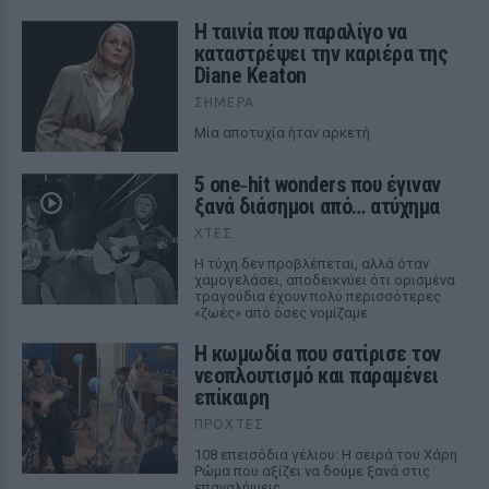
Η ταινία που παραλίγο να
καταστρέψει την καριέρα της
Diane Keaton
ΣΉΜΕΡΑ
Μία αποτυχία ήταν αρκετή
5 one‑hit wonders που έγιναν
ξανά διάσημοι από… ατύχημα
ΧΤΕΣ
Η τύχη δεν προβλέπεται, αλλά όταν
χαμογελάσει, αποδεικνύει ότι ορισμένα
τραγούδια έχουν πολύ περισσότερες
«ζωές» από όσες νομίζαμε
Η κωμωδία που σατίρισε τον
νεοπλουτισμό και παραμένει
επίκαιρη
ΠΡΟΧΤΈΣ
108 επεισόδια γέλιου: Η σειρά του Χάρη
Ρώμα που αξίζει να δούμε ξανά στις
επαναλήψεις