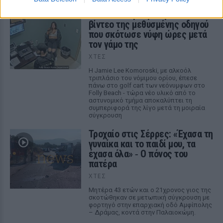
«Θέλω τον μπαμπά μου»: Το
βίντεο της μεθυσμένης οδηγού
που σκότωσε νύφη ώρες μετά
τον γάμο της
ΧΤΕΣ
Η Jamie Lee Komoroski, με αλκοόλ
τριπλάσιο του νόμιμου ορίου, έπεσε
πάνω στο golf cart των νεόνυμφων στο
Folly Beach - τώρα νέο υλικό από το
αστυνομικό τμήμα αποκαλύπτει τη
συμπεριφορά της λίγο μετά τη μοιραία
σύγκρουση
Τροχαίο στις Σέρρες: «Έχασα τη
γυναίκα και το παιδί μου, τα
έχασα όλα» ‑ Ο πόνος του
πατέρα
ΧΤΕΣ
Μητέρα 43 ετών και ο 21χρονος γιος της
σκοτώθηκαν σε μετωπική σύγκρουση με
φορτηγό στην επαρχιακή οδό Αμφίπολης
– Δράμας, κοντά στην Παλαιοκώμη.