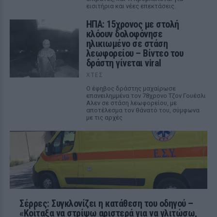
εισιτήρια και νέες επεκτάσεις.
ΗΠΑ: 15χρονος με στολή
κλόουν δολοφόνησε
ηλικιωμένο σε στάση
λεωφορείου – Βίντεο του
δράστη γίνεται viral
ΧΤΕΣ
Ο έφηβος δράστης μαχαίρωσε
επανειλημμένα τον 78χρονο Τζον Γουέσλι
Αλεν σε στάση λεωφορείου, με
αποτέλεσμα τον θάνατό του, σύμφωνα
με τις αρχές
Σέρρες: Συγκλονίζει η κατάθεση του οδηγού –
«Κοίταξα να στρίψω αριστερά για να γλιτώσω,