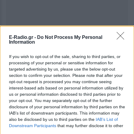
E-Radio.gr -
Do Not Process My Personal
Information
Ακολουθήστε το E-Radio.gr στο
Google News
και μάθετε πρώτοι
τα πιο hot νέα
.
If you wish to opt-out of the sale, sharing to third parties, or
processing of your personal or sensitive information for
targeted advertising by us, please use the below opt-out
Για ακόμη περισσότερα
νέα
, μπείτε στην
ροή
section to confirm your selection. Please note that after your
ειδήσεων
του E-Daily.gr
opt-out request is processed you may continue seeing
interest-based ads based on personal information utilized by
Ακολουθήστε το E-Radio.gr και στο Instagram
us or personal information disclosed to third parties prior to
your opt-out. You may separately opt-out of the further
ΔΙΑΦΗΜΙΣΗ
disclosure of your personal information by third parties on the
IAB’s list of downstream participants. This information may
also be disclosed by us to third parties on the
IAB’s List of
Downstream Participants
that may further disclose it to other
third parties.