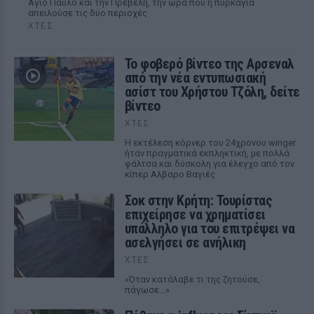
Αγιο Παύλο και την Πρέβελη, την ώρα που η πυρκαγιά
απειλούσε τις δύο περιοχές
ΧΤΕΣ
Το φοβερό βίντεο της Αρσεναλ
από την νέα εντυπωσιακή
ασίστ του Χρήστου Τζόλη, δείτε
βίντεο
ΧΤΕΣ
Η εκτέλεση κόρνερ του 24χρονου winger
ήταν πραγματικά εκπληκτική, με πολλά
φάλτσα και δύσκολη για έλεγχο από τον
κίπερ Αλβαρο Βαγιές
Σοκ στην Κρήτη: Τουρίστας
επιχείρησε να χρηματίσει
υπάλληλο για του επιτρέψει να
ασελγήσει σε ανήλικη
ΧΤΕΣ
«Όταν κατάλαβε τι της ζητούσε,
πάγωσε...»