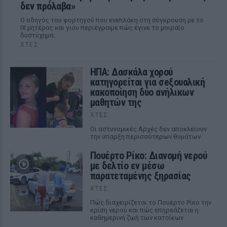
δεν πρόλαβα»
Ο οδηγός του φορτηγού που ενεπλάκη στη σύγκρουση με το
ΙΧ μητέρας και γιου περιέγραψε πώς έγινε το μοιραίο
δυστύχημα.
ΧΤΕΣ
ΗΠΑ: Δασκάλα χορού
κατηγορείται για σeξουαλική
κακοποίηση δύο ανήλικων
μαθητών της
ΧΤΕΣ
Οι αστυνομικές Αρχές δεν αποκλείουν
την ύπαρξη περισσότερων θυμάτων
Πουέρτο Ρίκο: Διανομή νερού
με δελτίο εν μέσω
παρατεταμένης ξηρασίας
ΧΤΕΣ
Πώς διαχειρίζεται το Πουέρτο Ρίκο την
κρίση νερού και πώς επηρεάζεται η
καθημερινή ζωή των κατοίκων