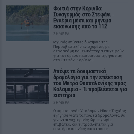
Φωτιά στην Κόρινθο:
Συναγερμός στο Στεφάνι ‑
Εναέρια μέσα και μήνυμα
εκκένωσης από το 112
ΣΉΜΕΡΑ
Ισχυρές επίγειες δυνάμεις της
Πυροσβεστικής ενισχυμένες με
αεροσκάφη και ελικόπτερα επιχειρούν
για τον άμεσο περιορισμό της φωτιάς
στο Στεφάνι Κορίνθου.
Απόψε τα δοκιμαστικά
δρομολόγια για την επέκταση
του Μετρό Θεσσαλονίκης προς
Καλαμαριά ‑ Τι προβλέπεται για
εισιτήρια
ΣΉΜΕΡΑ
Ο υφυπουργός Υποδομών Νίκος Ταχιάος
εξήγησε γιατί τα πρώτα δρομολόγια θα
γίνονται νυχτερινές ώρες χωρίς
επιβάτες, και τι προβλέπεται για
εισιτήρια και νέες επεκτάσεις.