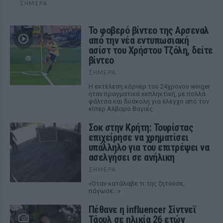
ΣΉΜΕΡΑ
Το φοβερό βίντεο της Αρσεναλ
από την νέα εντυπωσιακή
ασίστ του Χρήστου Τζόλη, δείτε
βίντεο
ΣΉΜΕΡΑ
Η εκτέλεση κόρνερ του 24χρονου winger
ήταν πραγματικά εκπληκτική, με πολλά
φάλτσα και δύσκολη για έλεγχο από τον
κίπερ Αλβαρο Βαγιές
Σοκ στην Κρήτη: Τουρίστας
επιχείρησε να χρηματίσει
υπάλληλο για του επιτρέψει να
ασελγήσει σε ανήλικη
ΣΉΜΕΡΑ
«Όταν κατάλαβε τι της ζητούσε,
πάγωσε...»
Πέθανε η influencer Σίντνεϊ
Τάουλ σε ηλικία 26 ετών