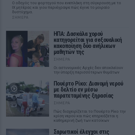
Ο οδηγός του φορτηγού που ενεπλάκη στη σύγκρουση με το
ΙΧ μητέρας και γιου περιέγραψε πώς έγινε το μοιραίο
δυστύχημα.
ΣΉΜΕΡΑ
ΗΠΑ: Δασκάλα χορού
κατηγορείται για σeξουαλική
κακοποίηση δύο ανήλικων
μαθητών της
ΣΉΜΕΡΑ
Οι αστυνομικές Αρχές δεν αποκλείουν
την ύπαρξη περισσότερων θυμάτων
Πουέρτο Ρίκο: Διανομή νερού
με δελτίο εν μέσω
παρατεταμένης ξηρασίας
ΣΉΜΕΡΑ
Πώς διαχειρίζεται το Πουέρτο Ρίκο την
κρίση νερού και πώς επηρεάζεται η
καθημερινή ζωή των κατοίκων
Σαρωτικοί έλεγχοι στις