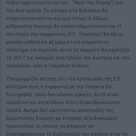
παλιότερα γνωστό και ως ..."Νησί της Χαράς") για
την Αυστραλία. Τα σύνορα στα Βαλκάνια θα
στρατικοποιούνταν και μια ούτως ή άλλως
εύθραυστη περιοχή θα αποσταθεροποιούνταν. Η
αποτυχία της συμφωνίας (Ε.Ε.-Τουρκίας) θα έδινε
μεγάλη ώθηση σε εξτρεμιστικά κόμματα σε
ολόκληρη την Ευρώπη. Αυτά τα κόμματα θα κέρδιζαν
το 2017 τις εκλογές στη Γαλλία, την Αυστρία και την
Ολλανδία», λέει ο Γκέραλντ Κνάους.
Υπογραμμίζει επίσης, ότι «τα κράτη μέλη της Ε.Ε.
ελπίζουν πως η συμφωνία με την Τουρκία θα
διατηρηθεί, αλλά δεν κάνουν αρκετά. Αυτό είναι
ανεύθυνο και επικίνδυνο διότι διακινδυνεύονται
πολλά. Ακόμα δεν υφίστανται αποστολές της
Ευρωπαϊκής Ενωσης με επαρκές εξειδικευμένο
προσωπικό, οι οποίες να μπορούν να
διεκπεραιώνουν τη διαδικασία του ασύλου όταν το