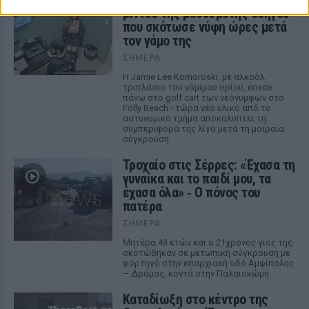
βίντεο της μεθυσμένης οδηγού
που σκότωσε νύφη ώρες μετά
τον γάμο της
ΣΉΜΕΡΑ
Η Jamie Lee Komoroski, με αλκοόλ
τριπλάσιο του νόμιμου ορίου, έπεσε
πάνω στο golf cart των νεόνυμφων στο
Folly Beach - τώρα νέο υλικό από το
αστυνομικό τμήμα αποκαλύπτει τη
συμπεριφορά της λίγο μετά τη μοιραία
σύγκρουση
Τροχαίο στις Σέρρες: «Έχασα τη
γυναίκα και το παιδί μου, τα
έχασα όλα» ‑ Ο πόνος του
πατέρα
ΣΉΜΕΡΑ
Μητέρα 43 ετών και ο 21χρονος γιος της
σκοτώθηκαν σε μετωπική σύγκρουση με
φορτηγό στην επαρχιακή οδό Αμφίπολης
– Δράμας, κοντά στην Παλαιοκώμη.
Καταδίωξη στο κέντρο της