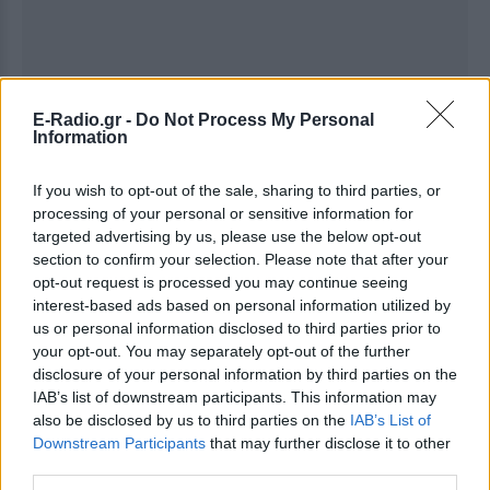
E-Radio.gr -
Do Not Process My Personal
Information
Ακολουθήστε το E-Radio.gr στο
Google News
και μάθετε πρώτοι
τα πιο hot νέα
.
If you wish to opt-out of the sale, sharing to third parties, or
processing of your personal or sensitive information for
Για ακόμη περισσότερα
νέα
, μπείτε στην
ροή
targeted advertising by us, please use the below opt-out
ειδήσεων
του E-Daily.gr
section to confirm your selection. Please note that after your
opt-out request is processed you may continue seeing
Ακολουθήστε το E-Radio.gr και στο Instagram
interest-based ads based on personal information utilized by
us or personal information disclosed to third parties prior to
ΔΙΑΦΗΜΙΣΗ
your opt-out. You may separately opt-out of the further
disclosure of your personal information by third parties on the
IAB’s list of downstream participants. This information may
also be disclosed by us to third parties on the
IAB’s List of
Downstream Participants
that may further disclose it to other
third parties.