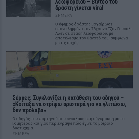
λεωφορείου – Βίντεο του
δράστη γίνεται viral
ΣΉΜΕΡΑ
Ο έφηβος δράστης μαχαίρωσε
επανειλημμένα τον 78χρονο Τζον Γουέσλι
Αλεν σε στάση λεωφορείου, με
αποτέλεσμα τον θάνατό του, σύμφωνα
με τις αρχές
Σέρρες: Συγκλονίζει η κατάθεση του οδηγού –
«Κοίταξα να στρίψω αριστερά για να γλιτώσω,
δεν πρόλαβα»
Ο οδηγός του φορτηγού που ενεπλάκη στη σύγκρουση με το
ΙΧ μητέρας και γιου περιέγραψε πώς έγινε το μοιραίο
δυστύχημα.
ΣΉΜΕΡΑ