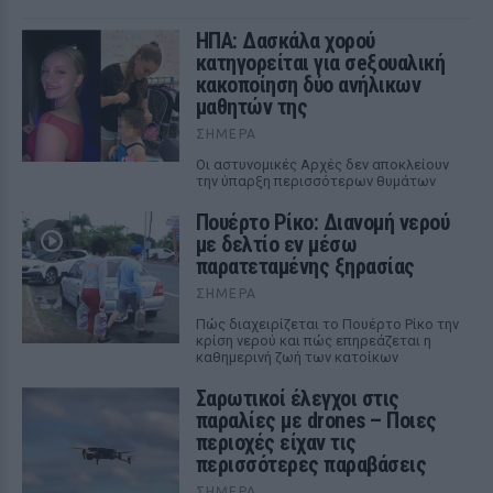
ΗΠΑ: Δασκάλα χορού
κατηγορείται για σeξουαλική
κακοποίηση δύο ανήλικων
μαθητών της
ΣΉΜΕΡΑ
Οι αστυνομικές Αρχές δεν αποκλείουν
την ύπαρξη περισσότερων θυμάτων
Πουέρτο Ρίκο: Διανομή νερού
με δελτίο εν μέσω
παρατεταμένης ξηρασίας
ΣΉΜΕΡΑ
Πώς διαχειρίζεται το Πουέρτο Ρίκο την
κρίση νερού και πώς επηρεάζεται η
καθημερινή ζωή των κατοίκων
Σαρωτικοί έλεγχοι στις
παραλίες με drones – Ποιες
περιοχές είχαν τις
περισσότερες παραβάσεις
ΣΉΜΕΡΑ