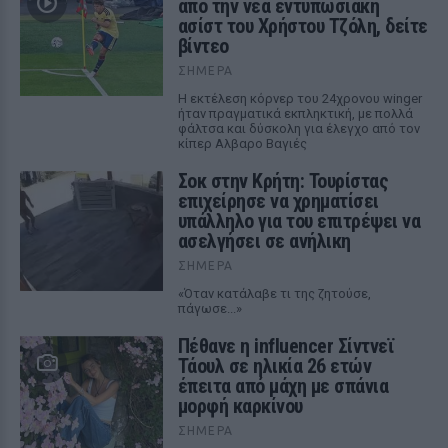
από την νέα εντυπωσιακή
ασίστ του Χρήστου Τζόλη, δείτε
βίντεο
ΣΉΜΕΡΑ
Η εκτέλεση κόρνερ του 24χρονου winger
ήταν πραγματικά εκπληκτική, με πολλά
φάλτσα και δύσκολη για έλεγχο από τον
κίπερ Αλβαρο Βαγιές
Σοκ στην Κρήτη: Τουρίστας
επιχείρησε να χρηματίσει
υπάλληλο για του επιτρέψει να
ασελγήσει σε ανήλικη
ΣΉΜΕΡΑ
«Όταν κατάλαβε τι της ζητούσε,
πάγωσε...»
Πέθανε η influencer Σίντνεϊ
Τάουλ σε ηλικία 26 ετών
έπειτα από μάχη με σπάνια
μορφή καρκίνου
ΣΉΜΕΡΑ