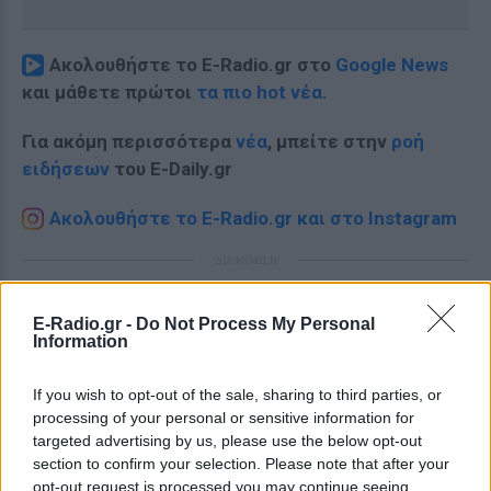
Ακολουθήστε το E-Radio.gr στο
Google News
και μάθετε πρώτοι
τα πιο hot νέα
.
Για ακόμη περισσότερα
νέα
, μπείτε στην
ροή
ειδήσεων
του E-Daily.gr
Ακολουθήστε το E-Radio.gr και στο Instagram
ΔΙΑΦΗΜΙΣΗ
E-Radio.gr -
Do Not Process My Personal
Information
If you wish to opt-out of the sale, sharing to third parties, or
processing of your personal or sensitive information for
targeted advertising by us, please use the below opt-out
section to confirm your selection. Please note that after your
opt-out request is processed you may continue seeing