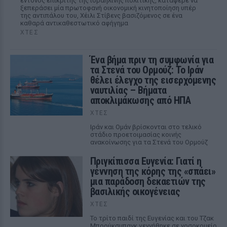
έντονος επικριτής της ισραηλινής πολιτικής, κατάφερε να
ξεπεράσει μία πρωτοφανή οικονομική κινητοποίηση υπέρ
της αντιπάλου του, Χέιλι Στίβενς βασιζόμενος σε ένα
καθαρά αντικαθεστωτικό αφήγημα
ΧΤΕΣ
Ένα βήμα πριν τη συμφωνία για
τα Στενά του Ορμούζ: Το Ιράν
θέλει έλεγχο της εισερχόμενης
ναυτιλίας – Βήματα
αποκλιμάκωσης από ΗΠΑ
ΧΤΕΣ
Ιράν και Ομάν βρίσκονται στο τελικό
στάδιο προετοιμασίας κοινής
ανακοίνωσης για τα Στενά του Ορμούζ
Πριγκίπισσα Ευγενία: Γιατί η
γέννηση της κόρης της «σπάει»
μια παράδοση δεκαετιών της
βασιλικής οικογένειας
ΧΤΕΣ
Το τρίτο παιδί της Ευγενίας και του Τζακ
Μπρούκσμπανκ γεννήθηκε σε νοσοκομείο