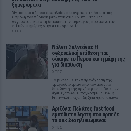
ξημερώματα
Βίντεο από κάμερα ασφαλείας καταγράφει τη δραματική
εισβολή του πύρινου μετώπου στις 1:20 π.μ. της 1ης
Αυγούστου, κατά τη διάρκεια της πυρκαγιάς που μαινόταν
επί πέντε ημέρες στην Αττικοβοιωτία.
ΧΤΕΣ
Νάλντι Σαλντάνια: Η
σeξουαλική επίθεση που
σόκαρε το Περού και η μάχη της
για δικαίωση
ΧΤΕΣ
Το βίντεο με την παρενόχληση της
τραγουδίστριας από τον μουσικό
διευθυντή της ορχήστρας La Bella Luz
έχει εξαπλωθεί παγκοσμίως, ενώ η
Εισαγγελία έχει ήδη ξεκινήσει έρευνα.
Αριζόνα: Πελάτες fast food
εμπόδισαν ληστή που άρπαξε
το σακίδιο ηλικιωμένου
ΧΤΕΣ