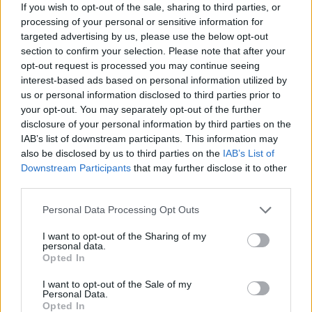
If you wish to opt-out of the sale, sharing to third parties, or
processing of your personal or sensitive information for
ΣΤΗΝ ΙΔΙΑ ΚΑΤΗΓΟΡΙΑ
targeted advertising by us, please use the below opt-out
section to confirm your selection. Please note that after your
Εντοπίστηκε σήραγγα 40
opt-out request is processed you may continue seeing
μέτρων στη Λιθουανία για τη
interest-based ads based on personal information utilized by
διέλευση παράνομων
us or personal information disclosed to third parties prior to
μεταναστών από τη
your opt-out. You may separately opt-out of the further
Λευκορωσία
disclosure of your personal information by third parties on the
ΧΤΕΣ
IAB’s list of downstream participants. This information may
also be disclosed by us to third parties on the
IAB’s List of
Λιθουανοί συνοριοφύλακες δέχθηκαν
επίθεση σε μία περίπτωση από ομάδα
Downstream Participants
that may further disclose it to other
μεταναστών που αντιστέκονταν στη
third parties.
σύλληψή τους, οι αξιωματικοί
αναγκάστηκαν να υποχωρήσουν και οι
παράνομοι μετανάστες διέφυγαν πίσω
Personal Data Processing Opt Outs
Πύραυλος προσέκρουσε στη
I want to opt-out of the Sharing of my
Σελήνη: Τι κρύβει η «σιγή
personal data.
Opted In
ιχθύος» από NASA και SpaceX;
ΧΤΕΣ
I want to opt-out of the Sale of my
Personal Data.
Ο δεύτερος βαθμός του πυραύλου Falcon
Opted In
9 προσέκρουσε στη Σελήνη στις 6:35