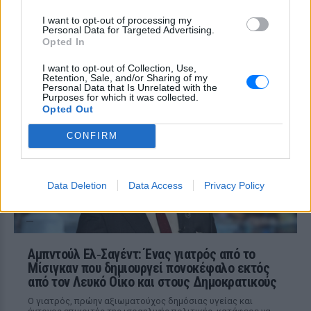
GMT, αφήνοντας πίσω του κρατήρα 18
μέτρων - η οπτική επιβεβαίωση
I want to opt-out of processing my
αναμένεται από τους δορυφόρους σε
Personal Data for Targeted Advertising.
τροχιά
Opted In
Παναθηναϊκός – ΤΣΣΚΑ 1948:
I want to opt-out of Collection, Use,
Ενός λεπτού σιγή στη μνήμη
Retention, Sale, and/or Sharing of my
Personal Data that Is Unrelated with the
των πυροσβεστών που έχασαν
Purposes for which it was collected.
τη ζωή τους
Opted Out
ΧΤΕΣ
CONFIRM
Οι «πράσινοι« θα τιμήσουν όσους έπεσαν
εν ώρα καθήκοντος
Data Deletion
Data Access
Privacy Policy
Αμπντούλ Ελ‑Σαγέντ: Ένας γιατρός από το
Μίσιγκαν που δημιουργεί πονοκέφαλο εκτός
από τον Λευκό Οίκο και στους Δημοκρατικούς
Ο γιατρός, πρώην αξιωματούχος δημόσιας υγείας και