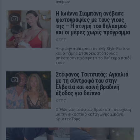
ανέμων
H Ιωάννα Σιαμπάνη ανέβασε
φωτογραφίες με τους γιους
της – Η στιγμή του θηλασμού
και οι μέρες χωρίς πρόγραμμα
ΧΤΕΣ
Η πρώην παίκτρια του «My Style Rocks»
και ο Τζίμης Σταθοκωστόπουλος
απέκτησαν πρόσφατα το δεύτερο παιδί
τους
Στέφανος Τσιτσιπάς: Αγκαλιά
με τη σύντροφό του στην
Ελβετία και κοινή βραδινή
έξοδος για δείπνο
ΧΤΕΣ
Ο Έλληνας τενίστας βρίσκεται σε σχέση
με την εικαστικό καταγωγής Σικάγο,
Κρίστεν Τομς