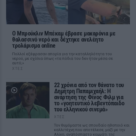
Ο Μπρούκλιν Μπέκαμ έβρασε μακαρόνια με
θαλασσινό νερό και δέχτηκε ανελέητο
τρολάρισμα online
Πολλοί εξέφρασαν απορία για την καταλληλότητα του
νερού, με σχόλια όπως «τα πόδια του δεν ήταν μέσα σε
αυτό;»
ΧΤΕΣ
22 χρόνια από τον θάνατο του
Δημήτρη Παπαμιχαήλ: Η
ανάρτηση της Φίνος Φιλμ για
το «γοητευτικό λεβεντόπαιδο
του ελληνικού σινεμά»
ΧΤΕΣ
Τον θυμόμαστε ως σπουδαίο ηθοποιό και
καλλιτέχνη που αποτέλεσε, μαζί με την
Αλίκη, αναπόσπαστο κομμάτι της