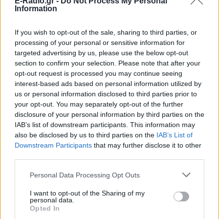
E-Radio.gr -
Do Not Process My Personal
Information
Το μοντέλο μοιράστηκε φωτογραφίες
από τις καλοκαιρινές της διακοπές στο
νησί των Κυκλάδων
If you wish to opt-out of the sale, sharing to third parties, or
Ιωάννα Τούνη: «Έβγαλα όλο το
processing of your personal or sensitive information for
βράδυ στο νοσοκομείο με ορούς
targeted advertising by us, please use the below opt-out
και αντιβιώσεις»
section to confirm your selection. Please note that after your
opt-out request is processed you may continue seeing
ΣΉΜΕΡΑ
interest-based ads based on personal information utilized by
Η επιχειρηματίας έπαθε τροφική
us or personal information disclosed to third parties prior to
δηλητηρίαση και μοιράστηκε με τους
followers της στο Instagram τις δύσκολες
your opt-out. You may separately opt-out of the further
ώρες που πέρασε.
disclosure of your personal information by third parties on the
IAB’s list of downstream participants. This information may
Ατύχημα για τον Ιβάν Σβιτάιλο
στην Κέρκυρα: «Θα σηκωθώ πιο
also be disclosed by us to third parties on the
IAB’s List of
δυνατός»
Downstream Participants
that may further disclose it to other
third parties.
ΧΤΕΣ
Ο ηθοποιός και χορευτής μοιράστηκε
Personal Data Processing Opt Outs
στο Instagram μια φωτογραφία από
πρόσφατη εξέτασή του, με ένα μήνυμα
I want to opt-out of the Sharing of my
θάρρους
personal data.
Opted In