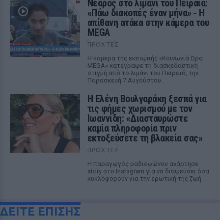
Νεαρός στο λιμάνι του Πειραιά:
«Πάω διακοπές έναν μήνα» ‑ Η
απίθανη ατάκα στην κάμερα του
MEGA
ΠΡΟΧΤΈΣ
Η κάμερα της εκπομπής «Κοινωνία Ώρα
MEGA» κατέγραψε τη διασκεδαστική
στιγμή από το λιμάνι του Πειραιά, την
Παρασκευή 7 Αυγούστου.
Η Ελένη Βουλγαράκη ξεσπά για
τις φήμες χωρισμού με τον
Ιωαννίδη: «Διασταυρώστε
καμία πληροφορία πριν
εκτοξεύσετε τη βλακεία σας»
ΠΡΟΧΤΈΣ
Η παραγωγός ραδιοφώνου ανάρτησε
story στο Instagram για να διαψεύσει όσα
κυκλοφορούν για την ερωτική της ζωή
ΔΕΙΤΕ ΕΠΙΣΗΣ