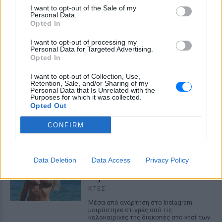
I want to opt-out of the Sale of my
Personal Data.
Opted In
I want to opt-out of processing my
Personal Data for Targeted Advertising.
Opted In
I want to opt-out of Collection, Use,
Retention, Sale, and/or Sharing of my
Φοβερή ιστορία στον ΟΦΗ: Ένας κάτοχος
Personal Data that Is Unrelated with the
εισιτηρίου διαρκείας είναι μόλις 2 μηνών
Purposes for which it was collected.
Opted Out
Οπαδός από κούνια κυριολεκτικά στον ΟΦΗ
ΧΤΕΣ
CONFIRM
Διακοπές στη Μύκονο για τη
Βάλια Χατζηθεοδώρου ‑ οι
Data Deletion
Data Access
Privacy Policy
φωτογραφίες με μαγιό στην
παραλία
ΧΤΕΣ
Μέσα από ανάρτηση στο Instagram
μοιράστηκε στιγμές από τις
καλοκαιρινές της διακοπές στο νησί των