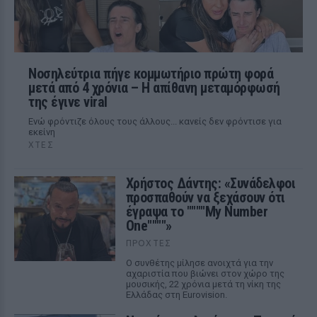
Νοσηλεύτρια πήγε κομμωτήριο πρώτη φορά
μετά από 4 χρόνια – Η απίθανη μεταμόρφωσή
της έγινε viral
Ενώ φρόντιζε όλους τους άλλους... κανείς δεν φρόντισε για
εκείνη
ΧΤΕΣ
Χρήστος Δάντης: «Συνάδελφοι
προσπαθούν να ξεχάσουν ότι
έγραψα το """"My Number
One""""»
ΠΡΟΧΤΈΣ
Ο συνθέτης μίλησε ανοιχτά για την
αχαριστία που βιώνει στον χώρο της
μουσικής, 22 χρόνια μετά τη νίκη της
Ελλάδας στη Eurovision.