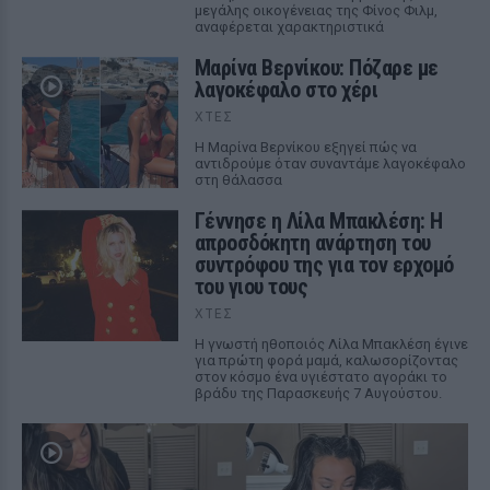
μεγάλης οικογένειας της Φίνος Φιλμ,
αναφέρεται χαρακτηριστικά
Μαρίνα Βερνίκου: Πόζαρε με
λαγοκέφαλο στο χέρι
ΧΤΕΣ
Η Μαρίνα Βερνίκου εξηγεί πώς να
αντιδρούμε όταν συναντάμε λαγοκέφαλο
στη θάλασσα
Γέννησε η Λίλα Μπακλέση: Η
απροσδόκητη ανάρτηση του
συντρόφου της για τον ερχομό
του γιου τους
ΧΤΕΣ
Η γνωστή ηθοποιός Λίλα Μπακλέση έγινε
για πρώτη φορά μαμά, καλωσορίζοντας
στον κόσμο ένα υγιέστατο αγοράκι το
βράδυ της Παρασκευής 7 Αυγούστου.