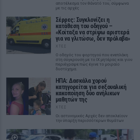
αποτέλεσμα τον θάνατό του, σύμφωνα
με τις αρχές
Σέρρες: Συγκλονίζει η
κατάθεση του οδηγού –
«Κοίταξα να στρίψω αριστερά
για να γλιτώσω, δεν πρόλαβα»
ΧΤΕΣ
Ο οδηγός του φορτηγού που ενεπλάκη
στη σύγκρουση με το ΙΧ μητέρας και γιου
περιέγραψε πώς έγινε το μοιραίο
δυστύχημα.
ΗΠΑ: Δασκάλα χορού
κατηγορείται για σeξουαλική
κακοποίηση δύο ανήλικων
μαθητών της
ΧΤΕΣ
Οι αστυνομικές Αρχές δεν αποκλείουν
την ύπαρξη περισσότερων θυμάτων