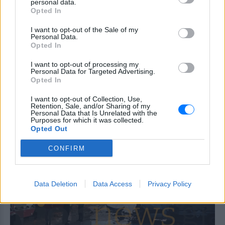
personal data.
ΠΡΙΝ 8 ΏΡΕΣ
Opted In
Διευρύνεται η εθνική πρωτοβουλία για
τις τιμές στο ράφι των σούπερ μάρκετ:
I want to opt-out of the Sale of my
686 επώνυμοι κωδικοί, ακόμη 230 σε
Personal Data.
σχολικά και προϊόντα ιδιωτικής ετικέτας
Opted In
- Έρχονται νέες συμμετοχές εταιρειών
«Θέλω τον μπαμπά μου»: Το
I want to opt-out of processing my
Personal Data for Targeted Advertising.
βίντεο της μεθυσμένης οδηγού
Opted In
που σκότωσε νύφη ώρες μετά
τον γάμο της
I want to opt-out of Collection, Use,
Retention, Sale, and/or Sharing of my
ΧΤΕΣ
Personal Data that Is Unrelated with the
Purposes for which it was collected.
Η Jamie Lee Komoroski, με αλκοόλ
Opted Out
τριπλάσιο του νόμιμου ορίου, έπεσε
πάνω στο golf cart των νεόνυμφων στο
Folly Beach - τώρα νέο υλικό από το
CONFIRM
αστυνομικό τμήμα αποκαλύπτει τη
συμπεριφορά της λίγο μετά τη μοιραία
σύγκρουση
Data Deletion
Data Access
Privacy Policy