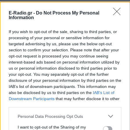
E-Radio.gr -
Do Not Process My Personal
Information
If you wish to opt-out of the sale, sharing to third parties, or
ΔΕΙΤΕ ΕΠΙΣΗΣ
processing of your personal or sensitive information for
targeted advertising by us, please use the below opt-out
section to confirm your selection. Please note that after your
ΣΤΗΝ ΙΔΙΑ ΚΑΤΗΓΟΡΙΑ
opt-out request is processed you may continue seeing
interest-based ads based on personal information utilized by
Νέο χωροταξικό για τον
us or personal information disclosed to third parties prior to
τουρισμό: Οι αλλαγές σε
your opt-out. You may separately opt-out of the further
Airbnb, επενδύσεις και δόμηση
disclosure of your personal information by third parties on the
ΠΡΙΝ 8 ΏΡΕΣ
IAB’s list of downstream participants. This information may
also be disclosed by us to third parties on the
IAB’s List of
Επιμένουν οι ξενοδόχοι ότι ο πυρήνας
των περιορισμών παραμένει
Downstream Participants
that may further disclose it to other
αμετάβλητος
third parties.
Σούπερ μάρκετ: Μειώσεις
Personal Data Processing Opt Outs
τιμών έως 7% σε πάνω από
1.000 προϊόντα, πότε ξεκινούν
I want to opt-out of the Sharing of my