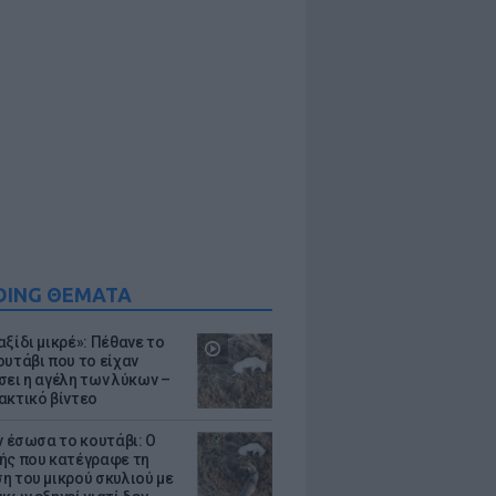
DING ΘΕΜΑΤΑ
ξίδι μικρέ»: Πέθανε το
ουτάβι που το είχαν
σει η αγέλη των λύκων –
ακτικό βίντεο
ν έσωσα το κουτάβι: Ο
ής που κατέγραφε τη
η του μικρού σκυλιού με