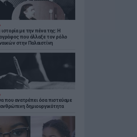
Α
ιστορία με την πένα της: Η
ογράφος που άλλαξε τον ρόλο
ναικών στην Παλαιστίνη
Α
να που ανατρέπει όσα πιστεύαμε
ν ανθρώπινη δημιουργικότητα