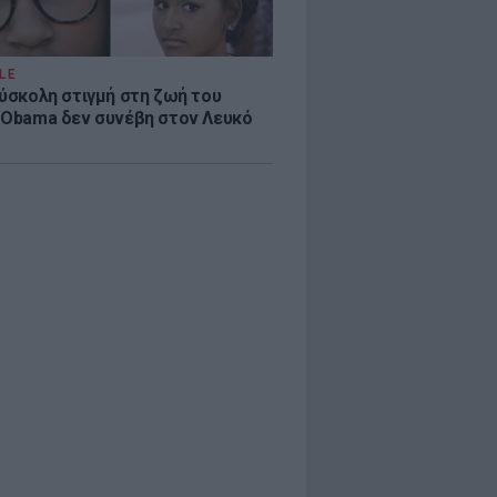
LE
δύσκολη στιγμή στη ζωή του
 Obama δεν συνέβη στον Λευκό