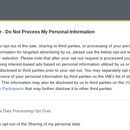
r -
Do Not Process My Personal Information
to opt-out of the sale, sharing to third parties, or processing of your per
formation for targeted advertising by us, please use the below opt-out s
r selection. Please note that after your opt-out request is processed y
eing interest-based ads based on personal information utilized by us or
disclosed to third parties prior to your opt-out. You may separately opt-
ή του στο ξενοδοχείο, αφήνοντας μάλιστα
losure of your personal information by third parties on the IAB’s list of
 Αστέρα Βουλιαγμένης, στο οποίο
. This information may also be disclosed by us to third parties on the
IA
ν εξαιρετική φιλοξενία. Εύχομαι να επιστρέψω
Participants
that may further disclose it to other third parties.
ες».
ΕΥ ΖΗΝ
6 φρού
ρεκτικά και πιάτα με μοναδικές ελληνικές
l Data Processing Opt Outs
εκτός 
οιμασία που έγινε.
o opt-out of the Sharing of my personal data.