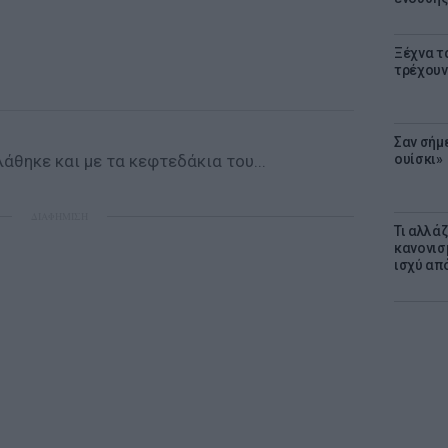
Ξέχνα τ
τρέχουν
Σαν σήμ
άθηκε και με τα κεφτεδάκια του...
ουίσκι»
ΔΙΑΦΗΜΙΣΗ
Τι αλλά
κανονισ
ισχύ απ