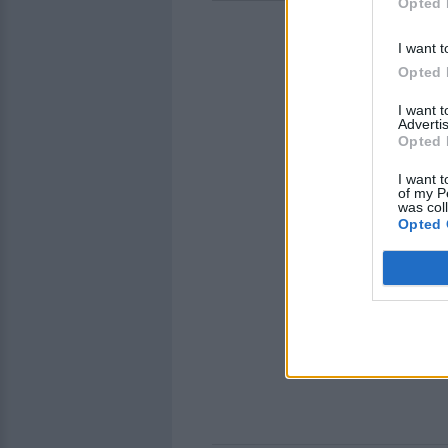
Opted 
I want t
Opted 
I want 
Advertis
Opted 
I want t
of my P
was col
Opted 