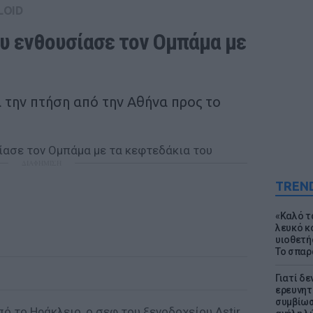
LOID
υ ενθουσίασε τον Ομπάμα με 
α την πτήση από την Αθήνα προς το
ΔΙΑΦΗΜΙΣΗ
TREN
«Καλό τα
λευκό κ
υιοθετή
Το σπαρ
Γιατί δε
ερευνητ
συμβίωσ
ό το Ηράκλειο, ο σεφ του ξενοδοχείου Astir