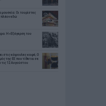
α μουσεία: Οι τουρίστες
 πλέον εδώ
ερα: Η «Εξέγερση του
ζει στις κάψουλες καφέ; Ο
μός της ΕΕ που τίθεται σε
ό τις 12 Αυγούστου