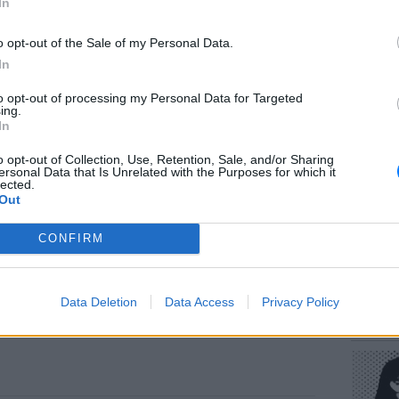
ΔΙΑΦΗΜΙΣΗ
In
o opt-out of the Sale of my Personal Data.
In
to opt-out of processing my Personal Data for Targeted
ΕΥ ΖΗΝ
ing.
Πώς να
In
στους 
o opt-out of Collection, Use, Retention, Sale, and/or Sharing
ersonal Data that Is Unrelated with the Purposes for which it
lected.
Out
CONFIRM
POP CU
Data Deletion
Data Access
Privacy Policy
Η κωμω
νεοπλο