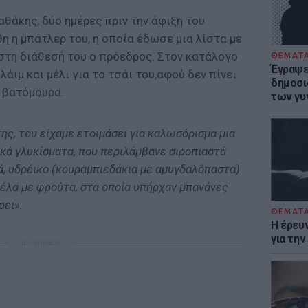
θάκης, δύο ημέρες πριν την άφιξη του
 η μπάτλερ του, η οποία έδωσε μια λίστα με
 στη διάθεσή του ο πρόεδρος. Στον κατάλογο
ΘΕΜΑΤ
Έγραψε 
άιμ και μέλι για το τσάι του,αφού δεν πίνει
δημοσι
ι βατόμουρα.
των γυ
ης, του είχαμε ετοιμάσει για καλωσόρισμα μια
ακά γλυκίσματα, που περιλάμβανε σιροπιαστά
, υδρέικο (κουραμπιεδάκια με αμυγδαλόπαστα)
ατέλα με φρούτα, στα οποία υπήρχαν μπανάνες
σει».
ΘΕΜΑΤ
Η έρευ
για τη
ΔΙΑΦΗΜΙΣΗ