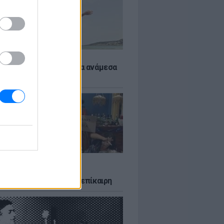
 αποφύγεις το σύγκαμα ανάμεσα
μηρούς
LTURE
δία που σατίρισε τον
υτισμό και παραμένει επίκαιρη