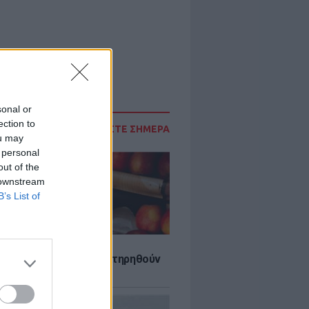
sonal or
ection to
ΔΙΑΒΑΣΤΕ ΣΗΜΕΡΑ
ou may
 personal
out of the
 downstream
B’s List of
τα που μπορουν να διατηρηθούν
ψυγείου το καλοκαίρι