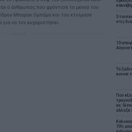
αγέλη λύ
επενέβη
ταν ο άνθρωπος που φρόντισε το μενού του
έδρου Μπαρακ Ομπάμα και του ετοίμασε
5 ταινίε
στις δι
 για να τον ευχαριστήσει.
ΔΙΑΦΗΜΙΣΗ
10 αποφ
Αύγουσ
Τα ζώδια
ευνοεί 
Πού εξα
τραγουδ
εκ. δίσ
άλλαξε 
Καλοκαι
70% από
ένδυσης