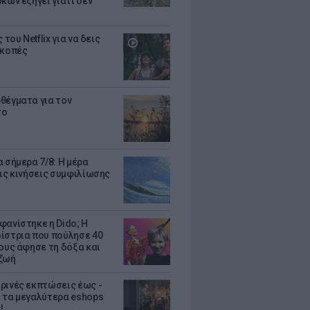
κων εξηγεί γιατί δεν
ς του Netflix για να δεις
ακοπές
θέγματα για τον
το
 σήμερα 7/8: Η μέρα
τις κινήσεις συμφιλίωσης
φανίστηκε η Dido; Η
ίστρια που πούλησε 40
κους άφησε τη δόξα και
ζωή
ρινές εκπτώσεις έως -
 τα μεγαλύτερα eshops
!