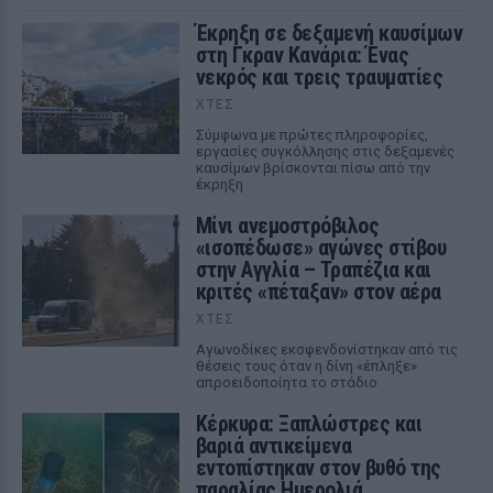
Έκρηξη σε δεξαμενή καυσίμων
στη Γκραν Κανάρια: Ένας
νεκρός και τρεις τραυματίες
ΧΤΕΣ
Σύμφωνα με πρώτες πληροφορίες,
εργασίες συγκόλλησης στις δεξαμενές
καυσίμων βρίσκονται πίσω από την
έκρηξη
Μίνι ανεμοστρόβιλος
«ισοπέδωσε» αγώνες στίβου
στην Αγγλία – Τραπέζια και
κριτές «πέταξαν» στον αέρα
ΧΤΕΣ
Αγωνοδίκες εκσφενδονίστηκαν από τις
θέσεις τους όταν η δίνη «έπληξε»
απροειδοποίητα το στάδιο
Κέρκυρα: Ξαπλώστρες και
βαριά αντικείμενα
εντοπίστηκαν στον βυθό της
παραλίας Ημερολιά