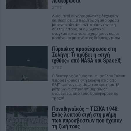
Λευκορωσία
ΧΤΕΣ
Λιθουανοί συνοριοφύλακες δέχθηκαν
επίθεση σε μία περίπτωση από ομάδα
μεταναστών που αντιστέκονταν στη
σύλληψή τους, οι αξιωματικοί
αναγκάστηκαν να υποχωρήσουν και οι
παράνομοι μετανάστες διέφυγαν πίσω
Πύραυλος προσέκρουσε στη
Σελήνη: Τι κρύβει η «σιγή
ιχθύος» από NASA και SpaceX;
ΧΤΕΣ
Ο δεύτερος βαθμός του πυραύλου Falcon
9 προσέκρουσε στη Σελήνη στις 6:35
GMT, αφήνοντας πίσω του κρατήρα 18
μέτρων - η οπτική επιβεβαίωση
αναμένεται από τους δορυφόρους σε
τροχιά
Παναθηναϊκός – ΤΣΣΚΑ 1948:
Ενός λεπτού σιγή στη μνήμη
των πυροσβεστών που έχασαν
τη ζωή τους