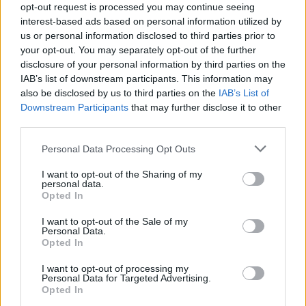
opt-out request is processed you may continue seeing
interest-based ads based on personal information utilized by
us or personal information disclosed to third parties prior to
Ακολουθήστε το E-Radio.gr στο
Google News
your opt-out. You may separately opt-out of the further
και μάθετε πρώτοι
τα πιο hot νέα
.
disclosure of your personal information by third parties on the
IAB’s list of downstream participants. This information may
Για ακόμη περισσότερα
νέα
, μπείτε στην
ροή
also be disclosed by us to third parties on the
IAB’s List of
ειδήσεων
του E-Daily.gr
Downstream Participants
that may further disclose it to other
third parties.
Ακολουθήστε το E-Radio.gr και στο Instagram
Personal Data Processing Opt Outs
ΔΙΑΦΗΜΙΣΗ
I want to opt-out of the Sharing of my
personal data.
Opted In
I want to opt-out of the Sale of my
Personal Data.
Opted In
I want to opt-out of processing my
Personal Data for Targeted Advertising.
Opted In