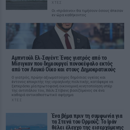
ΧΤΕΣ
Οι «πράσινοι« θα τιμήσουν όσους έπεσαν
εν ώρα καθήκοντος
Αμπντούλ Ελ‑Σαγέντ: Ένας γιατρός από το
Μίσιγκαν που δημιουργεί πονοκέφαλο εκτός
από τον Λευκό Οίκο και στους Δημοκρατικούς
Ο γιατρός, πρώην αξιωματούχος δημόσιας υγείας και
έντονος επικριτής της ισραηλινής πολιτικής, κατάφερε να
ξεπεράσει μία πρωτοφανή οικονομική κινητοποίηση υπέρ
της αντιπάλου του, Χέιλι Στίβενς βασιζόμενος σε ένα
καθαρά αντικαθεστωτικό αφήγημα
ΧΤΕΣ
Ένα βήμα πριν τη συμφωνία για
τα Στενά του Ορμούζ: Το Ιράν
θέλει έλεγχο της εισερχόμενης