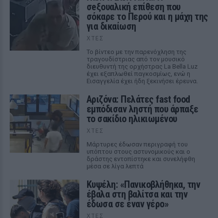
σeξουαλική επίθεση που
σόκαρε το Περού και η μάχη της
για δικαίωση
ΧΤΕΣ
Το βίντεο με την παρενόχληση της
τραγουδίστριας από τον μουσικό
διευθυντή της ορχήστρας La Bella Luz
έχει εξαπλωθεί παγκοσμίως, ενώ η
Εισαγγελία έχει ήδη ξεκινήσει έρευνα.
Αριζόνα: Πελάτες fast food
εμπόδισαν ληστή που άρπαξε
το σακίδιο ηλικιωμένου
ΧΤΕΣ
Μάρτυρες έδωσαν περιγραφή του
υπόπτου στους αστυνομικούς και ο
δράστης εντοπίστηκε και συνελήφθη
μέσα σε λίγα λεπτά
Κυψέλη: «Πανικοβλήθηκα, την
έβαλα στη βαλίτσα και την
έδωσα σε έναν γέρο»
ΧΤΕΣ