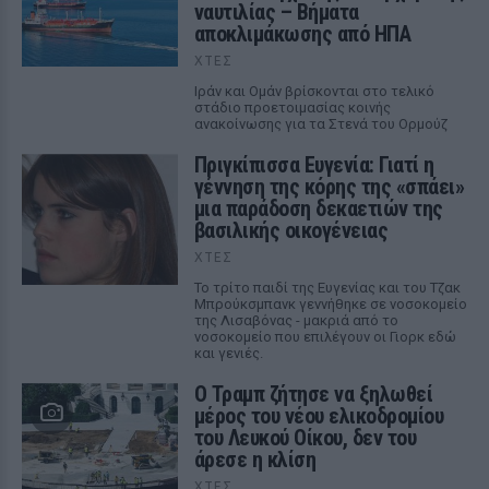
ναυτιλίας – Βήματα
αποκλιμάκωσης από ΗΠΑ
ΧΤΕΣ
Ιράν και Ομάν βρίσκονται στο τελικό
στάδιο προετοιμασίας κοινής
ανακοίνωσης για τα Στενά του Ορμούζ
Πριγκίπισσα Ευγενία: Γιατί η
γέννηση της κόρης της «σπάει»
μια παράδοση δεκαετιών της
βασιλικής οικογένειας
ΧΤΕΣ
Το τρίτο παιδί της Ευγενίας και του Τζακ
Μπρούκσμπανκ γεννήθηκε σε νοσοκομείο
της Λισαβόνας - μακριά από το
νοσοκομείο που επιλέγουν οι Γιορκ εδώ
και γενιές.
Ο Τραμπ ζήτησε να ξηλωθεί
μέρος του νέου ελικοδρομίου
του Λευκού Οίκου, δεν του
άρεσε η κλίση
ΧΤΕΣ