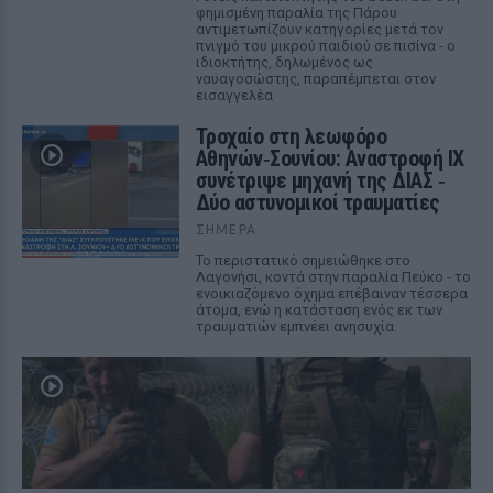
φημισμένη παραλία της Πάρου
αντιμετωπίζουν κατηγορίες μετά τον
πνιγμό του μικρού παιδιού σε πισίνα - ο
ιδιοκτήτης, δηλωμένος ως
ναυαγοσώστης, παραπέμπεται στον
εισαγγελέα
Τροχαίο στη λεωφόρο
Αθηνών‑Σουνίου: Αναστροφή ΙΧ
συνέτριψε μηχανή της ΔΙΑΣ ‑
Δύο αστυνομικοί τραυματίες
ΣΉΜΕΡΑ
Το περιστατικό σημειώθηκε στο
Λαγονήσι, κοντά στην παραλία Πεύκο - το
ενοικιαζόμενο όχημα επέβαιναν τέσσερα
άτομα, ενώ η κατάσταση ενός εκ των
τραυματιών εμπνέει ανησυχία.