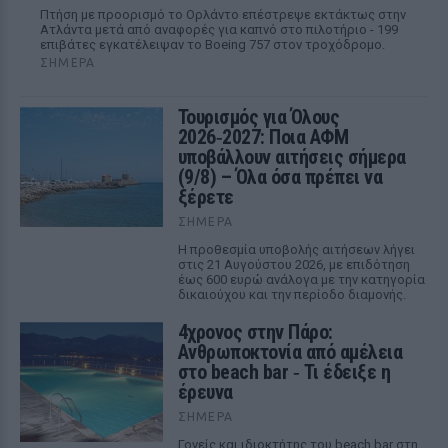
Πτήση με προορισμό το Ορλάντο επέστρεψε εκτάκτως στην
Ατλάντα μετά από αναφορές για καπνό στο πιλοτήριο - 199
επιβάτες εγκατέλειψαν το Boeing 757 στον τροχόδρομο.
ΣΉΜΕΡΑ
Τουρισμός για Όλους
2026‑2027: Ποια ΑΦΜ
υποβάλλουν αιτήσεις σήμερα
(9/8) – Όλα όσα πρέπει να
ξέρετε
ΣΉΜΕΡΑ
Η προθεσμία υποβολής αιτήσεων λήγει
στις 21 Αυγούστου 2026, με επιδότηση
έως 600 ευρώ ανάλογα με την κατηγορία
δικαιούχου και την περίοδο διαμονής.
4χρονος στην Πάρο:
Ανθρωποκτονία από αμέλεια
στο beach bar ‑ Τι έδειξε η
έρευνα
ΣΉΜΕΡΑ
Γονείς και ιδιοκτήτης του beach bar στη