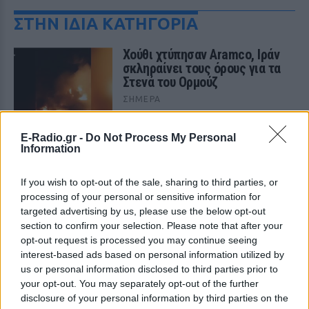
ΣΤΗΝ ΙΔΙΑ ΚΑΤΗΓΟΡΙΑ
Χούθι χτύπησαν Aramco, Ιράν
σκληραίνει τους όρους για τα
Στενά του Ορμούζ
ΣΉΜΕΡΑ
Πυρκαγιά στο διυλιστήριο της Τζαζάν
μετά από επίθεση drone - Η Τεχεράνη
E-Radio.gr -
Do Not Process My Personal
απαιτεί αποχώρηση αμερικανικών
Information
δυνάμεων, άρση κυρώσεων και
αποζημιώσεις πριν ανοίξει η κρίσιμη
θαλάσσια δίοδος
If you wish to opt-out of the sale, sharing to third parties, or
Ελικόπτερο προσγειώθηκε στο
processing of your personal or sensitive information for
Σαρακήνικο για να κάνουν
targeted advertising by us, please use the below opt-out
μπάνιο οι επιβάτες του
section to confirm your selection. Please note that after your
opt-out request is processed you may continue seeing
ΣΉΜΕΡΑ
interest-based ads based on personal information utilized by
Ο επιχειρηματίας από τη Μήλο που
us or personal information disclosed to third parties prior to
κατέγραψε το περιστατικό μίλησε στον
ΣΚΑΪ και περιέγραψε τι είδε στην
your opt-out. You may separately opt-out of the further
παραλία
disclosure of your personal information by third parties on the