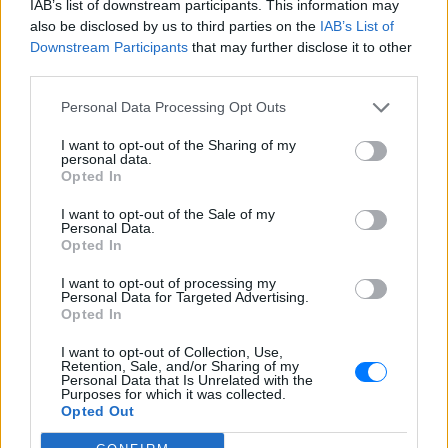
IAB’s list of downstream participants. This information may
Νέα λεωφόρος στον Βοτανικό:
also be disclosed by us to third parties on the
IAB’s List of
Πόσες λωρίδες θα έχει και
Downstream Participants
that may further disclose it to other
πότε παραδίδεται
third parties.
ΣΉΜΕΡΑ
Η Λεωφόρος Προφήτη Δανιήλ, που
Personal Data Processing Opt Outs
κατασκευάζεται στο πλαίσιο της Διπλής
Ανάπλασης, αποτελεί μέρος ενός νέου
I want to opt-out of the Sharing of my
οδικού δικτύου 8 χιλιομέτρων και
personal data.
συνδέεται άμεσα με το νέο γήπεδο του
Opted In
Παναθηναϊκού.
I want to opt-out of the Sale of my
Personal Data.
Opted In
I want to opt-out of processing my
Personal Data for Targeted Advertising.
Opted In
I want to opt-out of Collection, Use,
Ισραηλινό ΥΠΕΞ προς τουρίστες στην Ελλάδα:
Retention, Sale, and/or Sharing of my
«Κρύψτε ότι είστε Ισραηλινοί» λόγω
Personal Data that Is Unrelated with the
διαδηλώσεων
Purposes for which it was collected.
Opted Out
Ταξιδιωτική προειδοποίηση εξέδωσε το ισραηλινό
υπουργείο Εξωτερικών ενόψει της «ημέρας οργής»