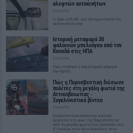
κλεφτών αυτοκινήτων
ΣΉΜΕΡΑ
Tι λέει η ΕΛ.ΑΣ. για την προστασία του
αυτοκινήτου σας
Ιστορική μεταφορά 30
φαλαινών μπελούγκα από τον
Καναδά στις ΗΠΑ
ΣΉΜΕΡΑ
Πώς στήθηκε η αεροπορική γέφυρα
σωτηρίας
Πώς η Πυροσβεστική διέσωσε
πολίτες στη μεγάλη φωτιά της
Αττικοβοιωτίας ‑
Συγκλονιστικά βίντεο
ΣΉΜΕΡΑ
Συγκλονιστικά πλάνα και εικόνες
έρχονται στο φως της δημοσιότητας
από τη μεγάλη φωτιά που ξέσπασε στις
31 Ιουλίου στον Αγιο Βασίλειο, στον