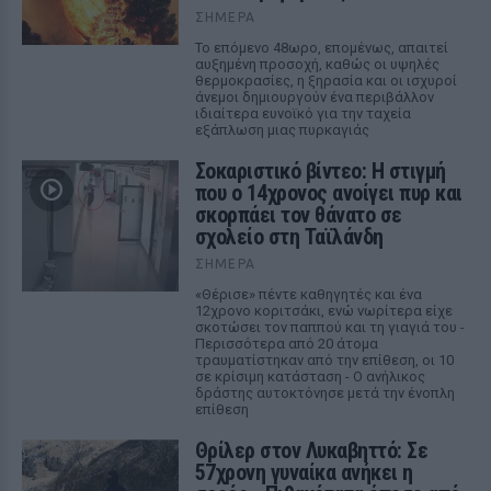
ΣΉΜΕΡΑ
Το επόμενο 48ωρο, επομένως, απαιτεί
αυξημένη προσοχή, καθώς οι υψηλές
θερμοκρασίες, η ξηρασία και οι ισχυροί
άνεμοι δημιουργούν ένα περιβάλλον
ιδιαίτερα ευνοϊκό για την ταχεία
εξάπλωση μιας πυρκαγιάς
Σοκαριστικό βίντεο: Η στιγμή
που ο 14χρονος ανοίγει πυρ και
σκορπάει τον θάνατο σε
σχολείο στη Ταϊλάνδη
ΣΉΜΕΡΑ
«Θέρισε» πέντε καθηγητές και ένα
12χρονο κοριτσάκι, ενώ νωρίτερα είχε
σκοτώσει τον παππού και τη γιαγιά του -
Περισσότερα από 20 άτομα
τραυματίστηκαν από την επίθεση, οι 10
σε κρίσιμη κατάσταση - Ο ανήλικος
δράστης αυτοκτόνησε μετά την ένοπλη
επίθεση
Θρίλερ στον Λυκαβηττό: Σε
57χρονη γυναίκα ανήκει η