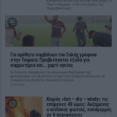
Κιθαιρώνα Βοιωτίας και έφτασε μέχρι το
Πόρτο Γερμενό - Ο διττός ρόλος της
Πυροσβεστικής
Για αμύθητο συμβόλαιο του Σαλάχ γράφουν
στην Τουρκία: Προβλέπονται έξοδα για
κομμωτήρια και... χαρτί υγείας
Οι Τούρκοί αναφέρουν τα οικονομικά δεδομένα της
μεταγραφής του Αιγύπτιου σταρ στην Τραμπζονσπόρ και τα
νούμερα που βγάζουν, προκαλούν ίλιγγο
ΣΉΜΕΡΑ
Καιρός «hot – dry – windy» τις
επόμενες 48 ώρες: Αυξημένος
ο κίνδυνος φωτιάς, συναγερμός
σε 6 περιφέρειες