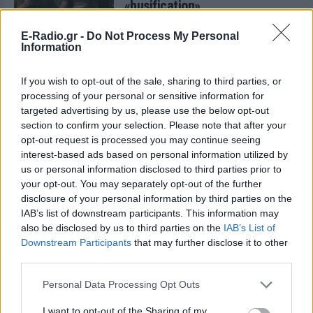
«busification»
ΣΉΜΕΡΑ
E-Radio.gr -
Do Not Process My Personal
Βίντεο που φέρεται να δείχνει βίαιη
Information
μεταφορά άνδρα για στρατιωτική
επιστράτευση στην Ουκρανία
επαναφέρει τη συζήτηση για το λεγόμενο
If you wish to opt-out of the sale, sharing to third parties, or
«busification».
processing of your personal or sensitive information for
Ουκρανία: Βίντεο σοκ με
targeted advertising by us, please use the below opt-out
19χρονο να οδηγείται με τη βία
section to confirm your selection. Please note that after your
για επιστράτευση ‑ Τι είναι το
opt-out request is processed you may continue seeing
«busification»
interest-based ads based on personal information utilized by
us or personal information disclosed to third parties prior to
ΣΉΜΕΡΑ
your opt-out. You may separately opt-out of the further
Βίντεο που φέρεται να δείχνει βίαιη
disclosure of your personal information by third parties on the
μεταφορά άνδρα για στρατιωτική
επιστράτευση στην Ουκρανία
IAB’s list of downstream participants. This information may
επαναφέρει τη συζήτηση για το λεγόμενο
also be disclosed by us to third parties on the
IAB’s List of
«busification».
Downstream Participants
that may further disclose it to other
Πάρο: 4χρονος έχασε τη ζωή
third parties.
του σε πισίνα beach bar –
Βούτηξε ο μπάρμαν για να τον
Personal Data Processing Opt Outs
ανασύρει
I want to opt-out of the Sharing of my