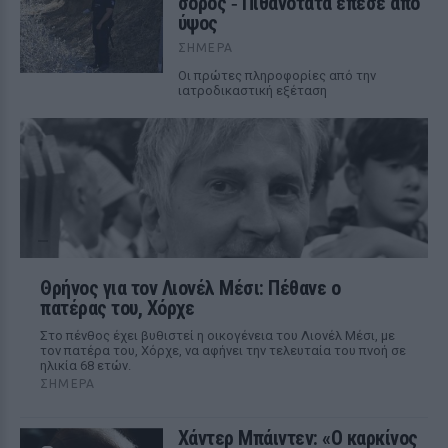
σορός ‑ Πιθανότατα έπεσε από
ύψος
ΣΉΜΕΡΑ
Οι πρώτες πληροφορίες από την
ιατροδικαστική εξέταση
Θρήνος για τον Λιονέλ Μέσι: Πέθανε ο
πατέρας του, Χόρχε
Στο πένθος έχει βυθιστεί η οικογένεια του Λιονέλ Μέσι, με
τον πατέρα του, Χόρχε, να αφήνει την τελευταία του πνοή σε
ηλικία 68 ετών.
ΣΉΜΕΡΑ
Χάντερ Μπάιντεν: «Ο καρκίνος