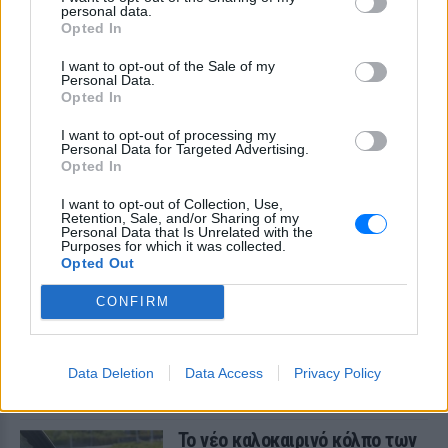
ΣΉΜΕΡΑ
personal data.
Opted In
Ο ιδιοκτήτης του beach bar και οι γονείς
του μικρού προσήχθησαν από τις αρχές -
σύμφωνα με πληροφορίες, κανείς δεν
I want to opt-out of the Sale of my
βρισκόταν κοντά στο παιδί εκείνη την
Personal Data.
ώρα
Opted In
I want to opt-out of processing my
Personal Data for Targeted Advertising.
Opted In
I want to opt-out of Collection, Use,
Retention, Sale, and/or Sharing of my
Personal Data that Is Unrelated with the
Purposes for which it was collected.
Opted Out
Καύσιμα «φωτιά»: Η βενζίνη ξεπερνά τα 2
ευρώ το λίτρο παρά την πτώση του αργού
CONFIRM
πετρελαίου διεθνώς
Οι διεθνείς τιμές του αργού πετρελαίου υποχωρούν, αλλά
στα πρατήρια οι τιμές δεν ακολουθούν
Data Deletion
Data Access
Privacy Policy
ΣΉΜΕΡΑ
Το νέο καλοκαιρινό κόλπο των