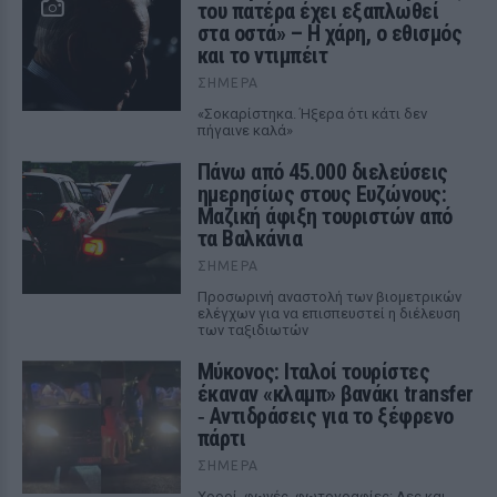
του πατέρα έχει εξαπλωθεί
στα οστά» – Η χάρη, ο εθισμός
και το ντιμπέιτ
ΣΉΜΕΡΑ
«Σοκαρίστηκα. Ήξερα ότι κάτι δεν
πήγαινε καλά»
Πάνω από 45.000 διελεύσεις
ημερησίως στους Ευζώνους:
Μαζική άφιξη τουριστών από
τα Βαλκάνια
ΣΉΜΕΡΑ
Προσωρινή αναστολή των βιομετρικών
ελέγχων για να επισπευστεί η διέλευση
των ταξιδιωτών
Μύκονος: Ιταλοί τουρίστες
έκαναν «κλαμπ» βανάκι transfer
‑ Αντιδράσεις για το ξέφρενο
πάρτι
ΣΉΜΕΡΑ
Χοροί, φωνές, φωτογραφίες: Λες και