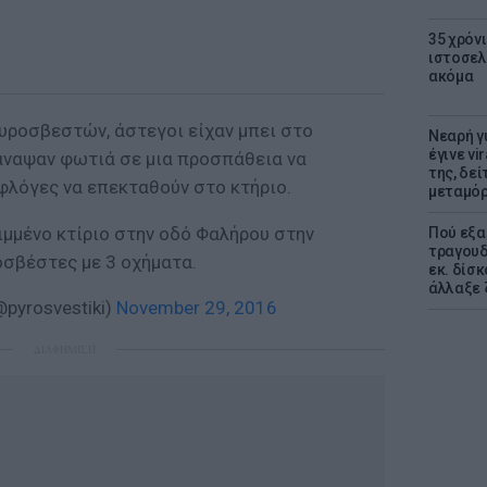
35 χρόν
ιστοσελ
ακόμα
υροσβεστών, άστεγοι είχαν μπει στο
Νεαρή γ
έγινε vi
 άναψαν φωτιά σε μια προσπάθεια να
της, δε
φλόγες να επεκταθούν στο κτήριο.
μεταμό
μμένο κτίριο στην οδό Φαλήρου στην
Πού εξα
τραγουδ
οσβέστες με 3 οχήματα.
εκ. δίσ
άλλαξε 
pyrosvestiki)
November 29, 2016
ΔΙΑΦΗΜΙΣΗ