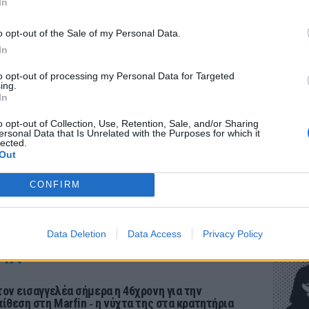
In
o opt-out of the Sale of my Personal Data.
In
ΕΥ ΖΗΝ
to opt-out of processing my Personal Data for Targeted
Πώς να
ing.
στους 
In
o opt-out of Collection, Use, Retention, Sale, and/or Sharing
ersonal Data that Is Unrelated with the Purposes for which it
lected.
Out
CONFIRM
POP CU
Η κωμω
Data Deletion
Data Access
Privacy Policy
νεοπλο
ΡΙΑ
τον εισαγγελέα σήμερα η 46χρονη για την
πίθεση στη Marfin ‑ η νύχτα της στα κρατητήρια