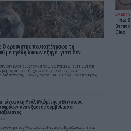
LIFESTY
Η πιο 
Barack
Οίκο
ι: Ο ερευνητής που κατέγραφε τη
ού με αγέλη λύκων εξηγεί γιατί δεν
η, δεν είναι δυνατόν να πάω να επέμβω, ούτε γίνεται
α μέρος όπου υπάρχει αγέλη με λύκους, είναι
gr ο διδάκτορας ζωολογίας του ΑΠΘ, Θεόδωρος Κομηνός
ια πάντα στη Ρεάλ Μαδρίτης ο Βινίσιους:
πογράφει νέο εξαετές συμβόλαιο ο
ραζιλιάνος
ΤΕΣ
μφωνα με τον Φαμπρίτσιο Ρομάνο ο Βραζιλιάνος είναι