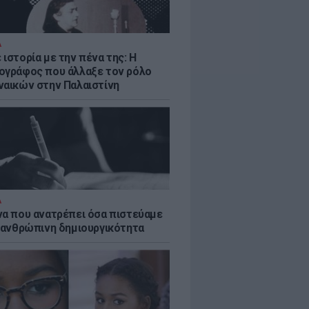
Α
ιστορία με την πένα της: Η
ογράφος που άλλαξε τον ρόλο
ναικών στην Παλαιστίνη
Α
να που ανατρέπει όσα πιστεύαμε
ν ανθρώπινη δημιουργικότητα