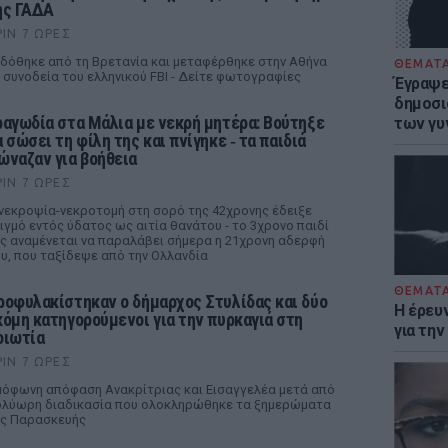
ης ΓΑΔΑ
ΡΙΝ 7 ΏΡΕΣ
δόθηκε από τη Βρετανία και μεταφέρθηκε στην Αθήνα
ΘΕΜΑΤ
 συνοδεία του ελληνικού FBI - Δείτε φωτογραφίες
Έγραψε 
δημοσι
ραγωδία στα Μάλια με νεκρή μητέρα: Βούτηξε
των γυ
α σώσει τη φίλη της και πνίγηκε ‑ τα παιδιά
ώναζαν για βοήθεια
ΡΙΝ 7 ΏΡΕΣ
νεκροψία-νεκροτομή στη σορό της 42χρονης έδειξε
ιγμό εντός ύδατος ως αιτία θανάτου - το 3χρονο παιδί
ς αναμένεται να παραλάβει σήμερα η 21χρονη αδερφή
υ, που ταξίδεψε από την Ολλανδία
ΘΕΜΑΤ
ροφυλακίστηκαν ο δήμαρχος Στυλίδας και δύο
Η έρευ
κόμη κατηγορούμενοι για την πυρκαγιά στη
για τη
οιωτία
ΡΙΝ 7 ΏΡΕΣ
όφωνη απόφαση Ανακρίτριας και Εισαγγελέα μετά από
λύωρη διαδικασία που ολοκληρώθηκε τα ξημερώματα
ς Παρασκευής