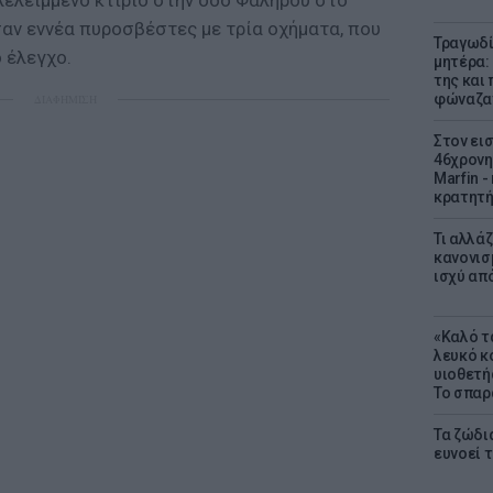
ελειμμένο κτίριο στην οδό Φαλήρου στο
σαν εννέα πυροσβέστες με τρία οχήματα, που
Τραγωδί
 έλεγχο.
μητέρα:
της και 
φώναζαν
ΔΙΑΦΗΜΙΣΗ
Στον ει
46χρονη
Marfin -
κρατητή
Τι αλλά
κανονισ
ισχύ απ
«Καλό τα
λευκό κ
υιοθετή
Το σπαρ
Τα ζώδια
ευνοεί 