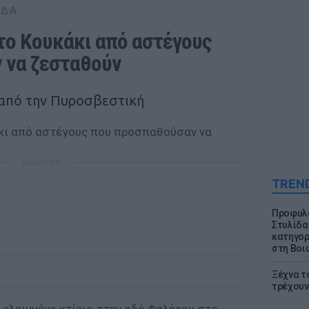
ΑΔΑ
το Κουκάκι από αστέγους 
 να ζεσταθούν
 από την Πυροσβεστική
ΔΙΑΦΗΜΙΣΗ
TREN
Προφυλα
Στυλίδα
κατηγορ
στη Βοι
Ξέχνα τ
τρέχουν