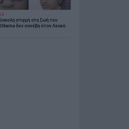
LE
δύσκολη στιγμή στη ζωή του
 Obama δεν συνέβη στον Λευκό