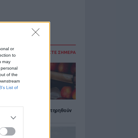
sonal or
ΔΙΑΒΑΣΤΕ ΣΗΜΕΡΑ
ection to
ou may
 personal
out of the
 downstream
B’s List of
τα που μπορουν να διατηρηθούν
ψυγείου το καλοκαίρι