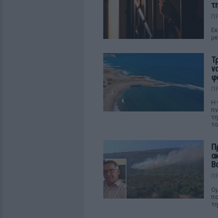
τ
Π
Εκ
με
Τ
ν
φ
Π
Η 
πν
τη
το
Π
α
Β
Π
Ομ
πο
τη