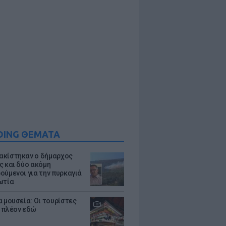
DING ΘΕΜΑΤΑ
κίστηκαν ο δήμαρχος
ς και δύο ακόμη
ούμενοι για την πυρκαγιά
ωτία
α μουσεία: Οι τουρίστες
 πλέον εδώ