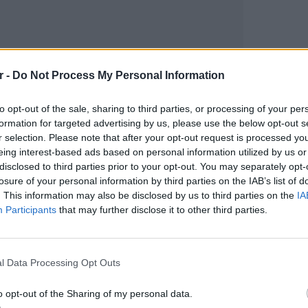
r -
Do Not Process My Personal Information
gr στο
Google News
και μάθετε πρώτοι
τα
to opt-out of the sale, sharing to third parties, or processing of your per
formation for targeted advertising by us, please use the below opt-out s
 μπείτε στην
ροή ειδήσεων
του E-Daily.gr
r selection. Please note that after your opt-out request is processed y
eing interest-based ads based on personal information utilized by us or
disclosed to third parties prior to your opt-out. You may separately opt-
r και στο Instagram
losure of your personal information by third parties on the IAB’s list of
. This information may also be disclosed by us to third parties on the
IA
ΔΙΑΦΗΜΙΣΗ
Participants
that may further disclose it to other third parties.
ΕΥ ΖΗΝ
6 φρού
εκτός 
l Data Processing Opt Outs
o opt-out of the Sharing of my personal data.