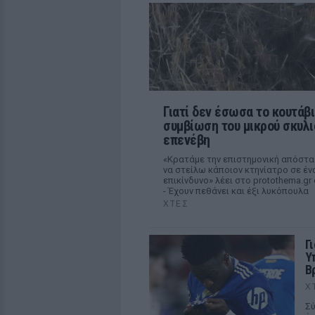
Γιατί δεν έσωσα το κουτάβ
συμβίωση του μικρού σκυλι
επενέβη
«Κρατάμε την επιστημονική απόστασ
να στείλω κάποιον κτηνίατρο σε έν
επικίνδυνο» λέει στο protothema.
- Έχουν πεθάνει και έξι λυκόπουλα
ΧΤΕΣ
Γ
Υ
Β
Χ
Σύ