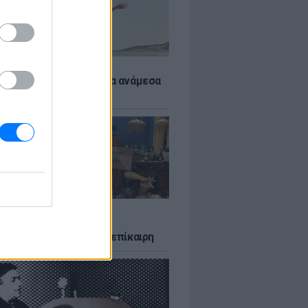
 αποφύγεις το σύγκαμα ανάμεσα
μηρούς
LTURE
δία που σατίρισε τον
υτισμό και παραμένει επίκαιρη