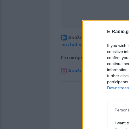
E-Radio.g
Ακολουθήστε το E-Radio.
πιο hot νέα
.
If you wish 
sensitive in
Για ακόμη περισσότερα
νέα
,
confirm you
continue se
information 
Ακολουθήστε το E-Radio.g
further disc
participants
Downstream 
Persona
I want t