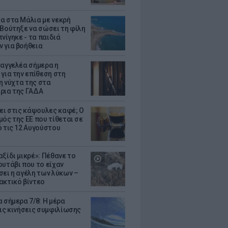
α στα Μάλια με νεκρή
 Βούτηξε να σώσει τη φίλη
πνίγηκε - τα παιδιά
 για βοήθεια
σαγγελέα σήμερα η
 για την επίθεση στη
 η νύχτα της στα
ρια της ΓΑΔΑ
ζει στις κάψουλες καφέ; Ο
μός της ΕΕ που τίθεται σε
ό τις 12 Αυγούστου
ξίδι μικρέ»: Πέθανε το
ουτάβι που το είχαν
σει η αγέλη των λύκων –
ακτικό βίντεο
 σήμερα 7/8: Η μέρα
τις κινήσεις συμφιλίωσης