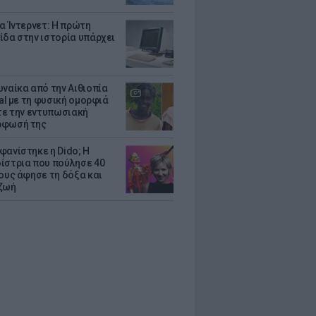
ια Ίντερνετ: Η πρώτη
ίδα στην ιστορία υπάρχει
υναίκα από την Αιθιοπία
ral με τη φυσική ομορφιά
ίτε την εντυπωσιακή
ρφωσή της
φανίστηκε η Dido; Η
ίστρια που πούλησε 40
κους άφησε τη δόξα και
ζωή