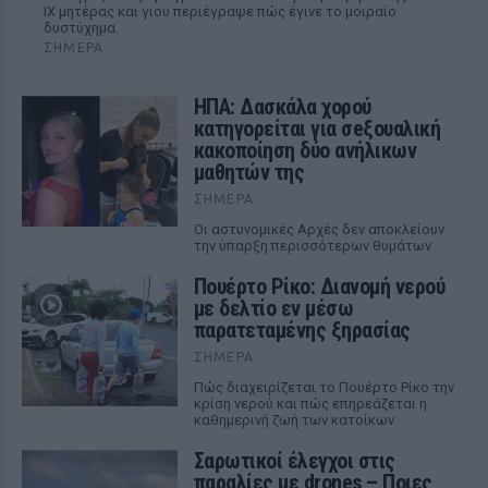
ΙΧ μητέρας και γιου περιέγραψε πώς έγινε το μοιραίο
δυστύχημα.
ΣΉΜΕΡΑ
ΗΠΑ: Δασκάλα χορού
κατηγορείται για σeξουαλική
κακοποίηση δύο ανήλικων
μαθητών της
ΣΉΜΕΡΑ
Οι αστυνομικές Αρχές δεν αποκλείουν
την ύπαρξη περισσότερων θυμάτων
Πουέρτο Ρίκο: Διανομή νερού
με δελτίο εν μέσω
παρατεταμένης ξηρασίας
ΣΉΜΕΡΑ
Πώς διαχειρίζεται το Πουέρτο Ρίκο την
κρίση νερού και πώς επηρεάζεται η
καθημερινή ζωή των κατοίκων
Σαρωτικοί έλεγχοι στις
παραλίες με drones – Ποιες