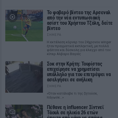
Το φοβερό βίντεο της Αρσεναλ
από την νέα εντυπωσιακή
ασίστ του Χρήστου Τζόλη, δείτε
βίντεο
ΣΉΜΕΡΑ
Η εκτέλεση κόρνερ του 24χρονου winger
ήταν πραγματικά εκπληκτική, με πολλά
φάλτσα και δύσκολη για έλεγχο από τον
κίπερ Αλβαρο Βαγιές
Σοκ στην Κρήτη: Τουρίστας
επιχείρησε να χρηματίσει
υπάλληλο για του επιτρέψει να
ασελγήσει σε ανήλικη
ΣΉΜΕΡΑ
«Όταν κατάλαβε τι της ζητούσε,
πάγωσε...»
Πέθανε η influencer Σίντνεϊ
Τάουλ σε ηλικία 26 ετών
έπειτα από μάχη με σπάνια