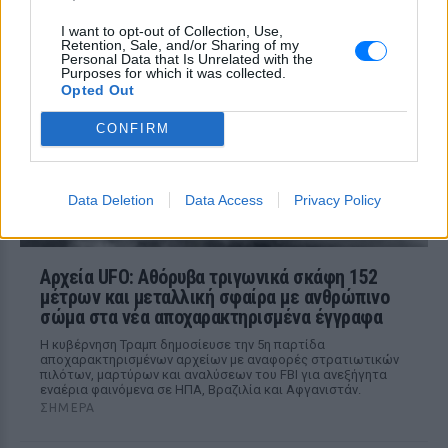
τζάμι του οδηγού – «Μην κάνεις
μ@@@», του φώναζαν
I want to opt-out of Collection, Use,
Retention, Sale, and/or Sharing of my
ΣΉΜΕΡΑ
Personal Data that Is Unrelated with the
Purposes for which it was collected.
Εξαιτίας των υψηλών ταχυτήτων το
Opted Out
λευκό όχημα έχασε τον έλεγχο και
καρφώθηκε πάνω σε κολονάκια.
CONFIRM
Data Deletion
Data Access
Privacy Policy
Αρχεία UFO: Αθόρυβα τριγωνικά σκάφη 152
μέτρων και μεταλλική σφαίρα με ανθρώπινο
σώμα στα νέα αποχαρακτηρισμένα έγγραφα
Η κυβέρνηση Τραμπ δημοσίευσε την 5η παρτίδα
αποχαρακτηρισμένων αρχείων με αναφορές στρατιωτικών
πιλότων, μαρτύρων και αναλύσεων του FBI για ανεξήγητα
εναέρια φαινόμενα σε ΗΠΑ, Βραζιλία και Αφγανιστάν.
ΣΉΜΕΡΑ