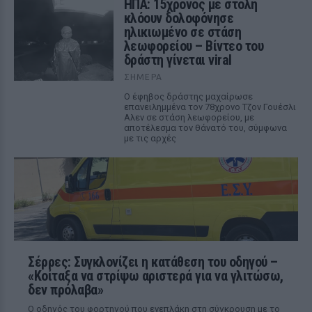
ΗΠΑ: 15χρονος με στολή
κλόουν δολοφόνησε
ηλικιωμένο σε στάση
λεωφορείου – Βίντεο του
δράστη γίνεται viral
ΣΉΜΕΡΑ
Ο έφηβος δράστης μαχαίρωσε
επανειλημμένα τον 78χρονο Τζον Γουέσλι
Αλεν σε στάση λεωφορείου, με
αποτέλεσμα τον θάνατό του, σύμφωνα
με τις αρχές
Σέρρες: Συγκλονίζει η κατάθεση του οδηγού –
«Κοίταξα να στρίψω αριστερά για να γλιτώσω,
δεν πρόλαβα»
Ο οδηγός του φορτηγού που ενεπλάκη στη σύγκρουση με το