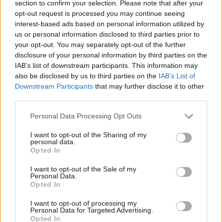
βίντεο της μεθυσμένης οδηγού
section to confirm your selection. Please note that after your
που σκότωσε νύφη ώρες μετά
opt-out request is processed you may continue seeing
τον γάμο της
interest-based ads based on personal information utilized by
us or personal information disclosed to third parties prior to
ΣΉΜΕΡΑ
your opt-out. You may separately opt-out of the further
Η Jamie Lee Komoroski, με αλκοόλ
disclosure of your personal information by third parties on the
τριπλάσιο του νόμιμου ορίου, έπεσε
πάνω στο golf cart των νεόνυμφων στο
IAB’s list of downstream participants. This information may
Folly Beach - τώρα νέο υλικό από το
also be disclosed by us to third parties on the
IAB’s List of
αστυνομικό τμήμα αποκαλύπτει τη
συμπεριφορά της λίγο μετά τη μοιραία
Downstream Participants
that may further disclose it to other
σύγκρουση
third parties.
Τροχαίο στις Σέρρες: «Έχασα τη
Personal Data Processing Opt Outs
γυναίκα και το παιδί μου, τα
έχασα όλα» ‑ Ο πόνος του
I want to opt-out of the Sharing of my
πατέρα
personal data.
Opted In
ΣΉΜΕΡΑ
Μητέρα 43 ετών και ο 21χρονος γιος της
I want to opt-out of the Sale of my
σκοτώθηκαν σε μετωπική σύγκρουση με
Personal Data.
φορτηγό στην επαρχιακή οδό Αμφίπολης
Opted In
– Δράμας, κοντά στην Παλαιοκώμη.
I want to opt-out of processing my
Καταδίωξη στο κέντρο της
Personal Data for Targeted Advertising.
Θεσσαλονίκης: Έσπασαν το
Opted In