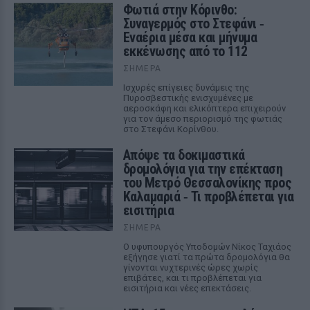
Φωτιά στην Κόρινθο:
Συναγερμός στο Στεφάνι ‑
Εναέρια μέσα και μήνυμα
εκκένωσης από το 112
ΣΉΜΕΡΑ
Ισχυρές επίγειες δυνάμεις της
Πυροσβεστικής ενισχυμένες με
αεροσκάφη και ελικόπτερα επιχειρούν
για τον άμεσο περιορισμό της φωτιάς
στο Στεφάνι Κορίνθου.
Απόψε τα δοκιμαστικά
δρομολόγια για την επέκταση
του Μετρό Θεσσαλονίκης προς
Καλαμαριά ‑ Τι προβλέπεται για
εισιτήρια
ΣΉΜΕΡΑ
Ο υφυπουργός Υποδομών Νίκος Ταχιάος
εξήγησε γιατί τα πρώτα δρομολόγια θα
γίνονται νυχτερινές ώρες χωρίς
επιβάτες, και τι προβλέπεται για
εισιτήρια και νέες επεκτάσεις.