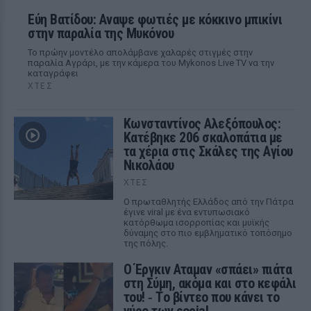
Εύη Βατίδου: Αναψε φωτιές με κόκκινο μπικίνι
στην παραλία της Μυκόνου
Το πρώην μοντέλο απολάμβανε χαλαρές στιγμές στην
παραλία Αγράρι, με την κάμερα του Mykonos Live TV να την
καταγράφει
ΧΤΕΣ
Κωνσταντίνος Αλεξόπουλος:
Κατέβηκε 206 σκαλοπάτια με
τα χέρια στις Σκάλες της Αγίου
Νικολάου
ΧΤΕΣ
Ο πρωταθλητής Ελλάδος από την Πάτρα
έγινε viral με ένα εντυπωσιακό
κατόρθωμα ισορροπίας και μυϊκής
δύναμης στο πιο εμβληματικό τοπόσημο
της πόλης.
Ο Έργκιν Αταμαν «σπάει» πιάτα
στη Σύμη, ακόμα και στο κεφάλι
του! ‑ Tο βίντεο που κάνει το