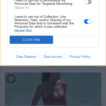
I want to opt-out of processing my
βάφτισαν
Personal Data for Targeted Advertising.
Opted In
ΠΡΙΝ 5 ΏΡΕΣ
Το πραγματικό της όνομα δεν είναι Αση:
I want to opt-out of Collection, Use,
Retention, Sale, and/or Sharing of my
Η απίστευτη ιστορία πίσω από την
Personal Data that Is Unrelated with the
απόφαση της Ασης Μπήλιου που
Purposes for which it was collected.
ελάχιστοι γνώριζαν
Opted Out
Το απογευματινό μπάνιο της
Μαρίας Σολωμού στη θάλασσα:
CONFIRM
Η τέλεια ώρα, γράφει από τη
Σαντορίνη
ΧΤΕΣ
Data Deletion
Data Access
Privacy Policy
Η ηθοποιός μοιράστηκε μία φωτογραφία
της με μαγιό από παραλία του νησιού