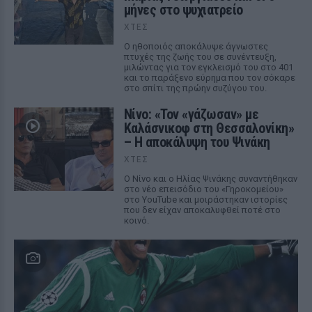
μήνες στο ψυχιατρείο
ΧΤΕΣ
Ο ηθοποιός αποκάλυψε άγνωστες
πτυχές της ζωής του σε συνέντευξη,
μιλώντας για τον εγκλεισμό του στο 401
και το παράξενο εύρημα που τον σόκαρε
στο σπίτι της πρώην συζύγου του.
Νίνο: «Τον «γάζωσαν» με
Καλάσνικοφ στη Θεσσαλονίκη»
– Η αποκάλυψη του Ψινάκη
ΧΤΕΣ
Ο Νίνο και ο Ηλίας Ψινάκης συναντήθηκαν
στο νέο επεισόδιο του «Γηροκομείου»
στο YouTube και μοιράστηκαν ιστορίες
που δεν είχαν αποκαλυφθεί ποτέ στο
κοινό.