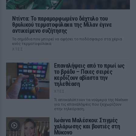
Ντίντα: Το παραμορφωμένο δάχτυλο του
θρυλικού τερματοφύλακα της Μίλαν έγινε
αντικείμενο συζήτησης
Τα σημάδια που μπορεί να αφήσει το ποδόσφαιρο στα χέρια
ενός τερματοφύλακα
ΧΤΕΣ
Επαναλήψεις από το πρωί ως
το βράδυ – Ποιες σειρές
κερδίζουν αβίαστα την
τηλεθέαση
ΧΤΕΣ
Τι αποκαλύπτουν τα νούμερα της Nielsen
για τις επαναλήψεις που ξεχωρίζουν
στην τηλεόραση;
Ιωάννα Μαλέσκου: Στιγμές
χαλάρωσης και βουτιές στη
Μύκονο