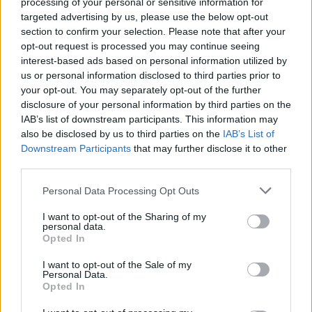
processing of your personal or sensitive information for
targeted advertising by us, please use the below opt-out
section to confirm your selection. Please note that after your
opt-out request is processed you may continue seeing
interest-based ads based on personal information utilized by
us or personal information disclosed to third parties prior to
ΔΕΙΤΕ ΕΠΙΣΗΣ
your opt-out. You may separately opt-out of the further
disclosure of your personal information by third parties on the
IAB’s list of downstream participants. This information may
ΣΤΗΝ ΙΔΙΑ ΚΑΤΗΓΟΡΙΑ
also be disclosed by us to third parties on the
IAB’s List of
Downstream Participants
that may further disclose it to other
Οι συναυλίες επιτέλους
third parties.
βγάζουν φτηνά εισιτήρια ‑
Ποιοι καλλιτέχνες κατέβασαν
Personal Data Processing Opt Outs
τις τιμές
ΠΡΙΝ 5 ΏΡΕΣ
I want to opt-out of the Sharing of my
personal data.
Οι fans δεν αντέχουν άλλες αυξήσεις: Τα
Opted In
φθηνά εισιτήρια που εξαφανίζονται σε
λίγα λεπτά
I want to opt-out of the Sale of my
Personal Data.
Ο διάσημος κιθαρίστας απο τον
Opted In
οποιο εμπνεύστηκε το όνομα
της η Αση Μπήλιου ‑ Πώς τη