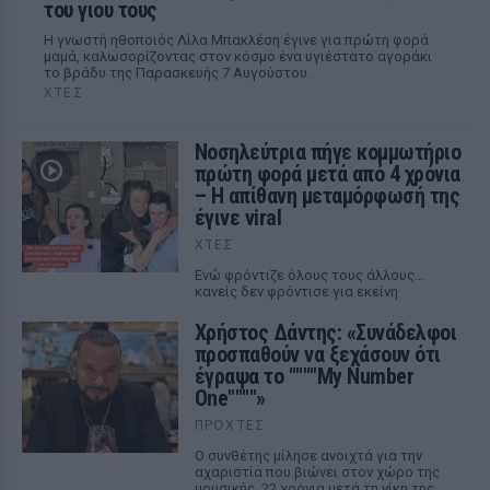
του γιου τους
Η γνωστή ηθοποιός Λίλα Μπακλέση έγινε για πρώτη φορά
μαμά, καλωσορίζοντας στον κόσμο ένα υγιέστατο αγοράκι
το βράδυ της Παρασκευής 7 Αυγούστου.
ΧΤΕΣ
Νοσηλεύτρια πήγε κομμωτήριο
πρώτη φορά μετά από 4 χρόνια
– Η απίθανη μεταμόρφωσή της
έγινε viral
ΧΤΕΣ
Ενώ φρόντιζε όλους τους άλλους...
κανείς δεν φρόντισε για εκείνη
Χρήστος Δάντης: «Συνάδελφοι
προσπαθούν να ξεχάσουν ότι
έγραψα το """"My Number
One""""»
ΠΡΟΧΤΈΣ
Ο συνθέτης μίλησε ανοιχτά για την
αχαριστία που βιώνει στον χώρο της
μουσικής, 22 χρόνια μετά τη νίκη της