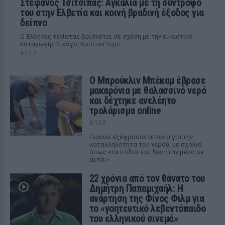
Στέφανος Τσιτσιπάς: Αγκαλιά με τη σύντροφό
του στην Ελβετία και κοινή βραδινή έξοδος για
δείπνο
Ο Έλληνας τενίστας βρίσκεται σε σχέση με την εικαστικό
καταγωγής Σικάγο, Κρίστεν Τομς
ΧΤΕΣ
Ο Μπρούκλιν Μπέκαμ έβρασε
μακαρόνια με θαλασσινό νερό
και δέχτηκε ανελέητο
τρολάρισμα online
ΧΤΕΣ
Πολλοί εξέφρασαν απορία για την
καταλληλότητα του νερού, με σχόλια
όπως «τα πόδια του δεν ήταν μέσα σε
αυτό;»
22 χρόνια από τον θάνατο του
Δημήτρη Παπαμιχαήλ: Η
ανάρτηση της Φίνος Φιλμ για
το «γοητευτικό λεβεντόπαιδο
του ελληνικού σινεμά»