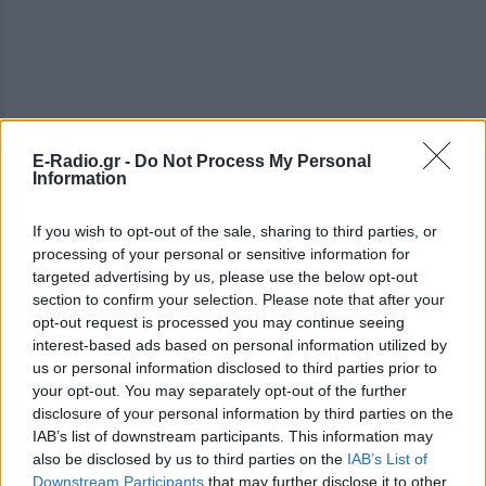
E-Radio.gr -
Do Not Process My Personal
Information
ΔΕΙΤΕ ΕΠΙΣΗΣ
If you wish to opt-out of the sale, sharing to third parties, or
processing of your personal or sensitive information for
ΣΤΗΝ ΙΔΙΑ ΚΑΤΗΓΟΡΙΑ
targeted advertising by us, please use the below opt-out
section to confirm your selection. Please note that after your
Βάλια Χατζηθεοδώρου: Μπικίνι
opt-out request is processed you may continue seeing
και βραδινές έξοδοι στη
interest-based ads based on personal information utilized by
Μύκονο – Οι φωτογραφίες της
us or personal information disclosed to third parties prior to
ΣΉΜΕΡΑ
your opt-out. You may separately opt-out of the further
Η παρουσιάστρια μοιράστηκε στο
disclosure of your personal information by third parties on the
Instagram σειρά στιγμιότυπων από τις
IAB’s list of downstream participants. This information may
καλοκαιρινές της διακοπές στο «νησί
also be disclosed by us to third parties on the
IAB’s List of
των ανέμων».
Downstream Participants
that may further disclose it to other