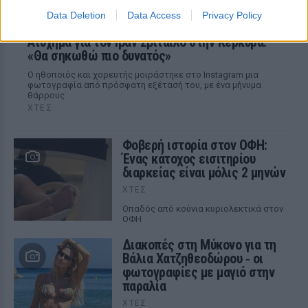
Data Deletion
Data Access
Privacy Policy
Ατύχημα για τον Ιβάν Σβιτάιλο στην Κέρκυρα:
«Θα σηκωθώ πιο δυνατός»
Ο ηθοποιός και χορευτής μοιράστηκε στο Instagram μια
φωτογραφία από πρόσφατη εξέτασή του, με ένα μήνυμα
θάρρους
ΧΤΕΣ
Φοβερή ιστορία στον ΟΦΗ:
Ένας κάτοχος εισιτηρίου
διαρκείας είναι μόλις 2 μηνών
ΧΤΕΣ
Οπαδός από κούνια κυριολεκτικά στον
ΟΦΗ
Διακοπές στη Μύκονο για τη
Βάλια Χατζηθεοδώρου ‑ οι
φωτογραφίες με μαγιό στην
παραλία
ΧΤΕΣ