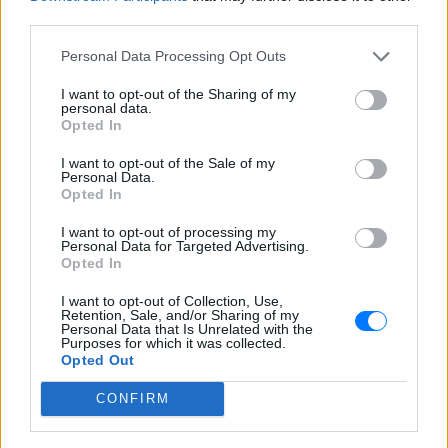
Η Γαρυφαλλιά Καληφώνη στην
third parties.
Πάρο με μαύρο μπικίνι ‑ δείτε
τις πόζες της
Personal Data Processing Opt Outs
ΣΉΜΕΡΑ
I want to opt-out of the Sharing of my
Το μοντέλο μοιράστηκε φωτογραφίες
personal data.
από τις καλοκαιρινές της διακοπές στο
Opted In
νησί των Κυκλάδων
I want to opt-out of the Sale of my
Ιωάννα Τούνη: «Έβγαλα όλο το
Personal Data.
βράδυ στο νοσοκομείο με ορούς
Opted In
και αντιβιώσεις»
I want to opt-out of processing my
ΣΉΜΕΡΑ
Personal Data for Targeted Advertising.
Opted In
Η επιχειρηματίας έπαθε τροφική
δηλητηρίαση και μοιράστηκε με τους
followers της στο Instagram τις δύσκολες
I want to opt-out of Collection, Use,
ώρες που πέρασε.
Retention, Sale, and/or Sharing of my
Personal Data that Is Unrelated with the
Purposes for which it was collected.
Opted Out
CONFIRM