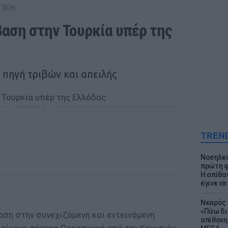
ΤΙΚΗ
ση στην Τουρκία υπέρ της 
 πηγή τριβών και απειλής
ΔΙΑΦΗΜΙΣΗ
TREN
Νοσηλεύ
πρώτη φ
Η απίθα
έγινε vir
Νεαρός 
«Πάω δι
αση στην συνεχιζόμενη και εντεινόμενη
απίθανη