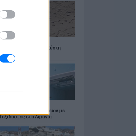
Σ
 Πού θα «χτυπήσει» η ζέστη
Σ
τος: Ρεκόρ Αναχωρήσεων με
Ταξιδιώτες στα Λιμάνια