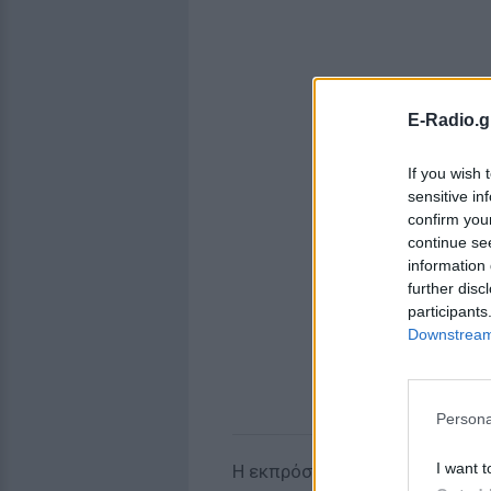
E-Radio.g
If you wish 
sensitive in
confirm you
continue se
information 
further disc
participants
Downstream 
Persona
I want t
Η εκπρόσωπος της Κομισιόν π