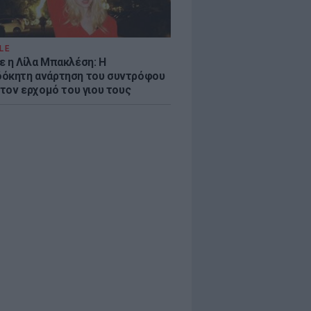
LE
ε η Λίλα Μπακλέση: Η
όκητη ανάρτηση του συντρόφου
 τον ερχομό του γιου τους