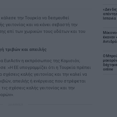
«Δεν δε
απάντησ
κάλεσε την Τουρκία να δεσμευθεί
Ισπανία
ς γειτονίας και να κάνει σεβαστή την
της επί των χωρικών τους υδάτων και του
Μύκονος
έκαναν «
Αντιδρά
γή τριβών και απειλής
Ο Μπρού
α EurActiv η εκπρόσωπος της Κομισιόν,
μακαρόν
δέχτηκε
ε :«Η ΕΕ υπογραμμίζει ότι η Τουρκία πρέπει
online
 σχέσεις καλής γειτονίας και την καλεί να
ιβών, απειλής ή ενέργειας που στρέφεται
 τις σχέσεις καλής γειτονίας και την
φορών».
ΔΙΑΦΗΜΙΣΗ