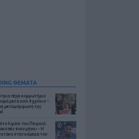
DING ΘΕΜΑΤΑ
τρια πήγε κομμωτήριο
ορά μετά από 4 χρόνια –
νη μεταμόρφωσή της
al
στο λιμάνι του Πειραιά:
ακοπές έναν μήνα» - Η
 ατάκα στην κάμερα του