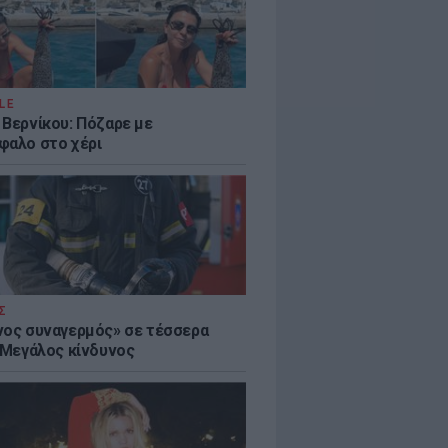
LE
 Βερνίκου: Πόζαρε με
φαλο στο χέρι
Σ
νος συναγερμός» σε τέσσερα
- Μεγάλος κίνδυνος