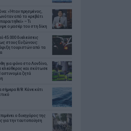
να: «Ήταν πρησμένος,
ωνόταν από το κρεβάτι
 παραιτηθεί» – Τι
ψε ο μασέρ του στη δίκη
ό 45.000 διελεύσεις
ως στους Ευζώνους:
άφιξη τουριστών από τα
α
θη για φόνο στο Λονδίνο,
 ελεύθερος και σκότωσε
Η αστυνομία ζητά
μη
 σήμερα 8/8: Κάνε κάτι
ετικό
Επιμένει ο δικηγόρος της
ς για την ταυτοποίηση