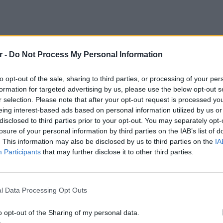
r -
Do Not Process My Personal Information
to opt-out of the sale, sharing to third parties, or processing of your per
formation for targeted advertising by us, please use the below opt-out s
r selection. Please note that after your opt-out request is processed y
eing interest-based ads based on personal information utilized by us or
disclosed to third parties prior to your opt-out. You may separately opt-
losure of your personal information by third parties on the IAB’s list of
. This information may also be disclosed by us to third parties on the
IA
Participants
that may further disclose it to other third parties.
LIFESTY
22 χρό
Παπαμι
l Data Processing Opt Outs
για το
ελληνι
o opt-out of the Sharing of my personal data.
ρόσθεσε ότι αρνητικές δηλώσεις που