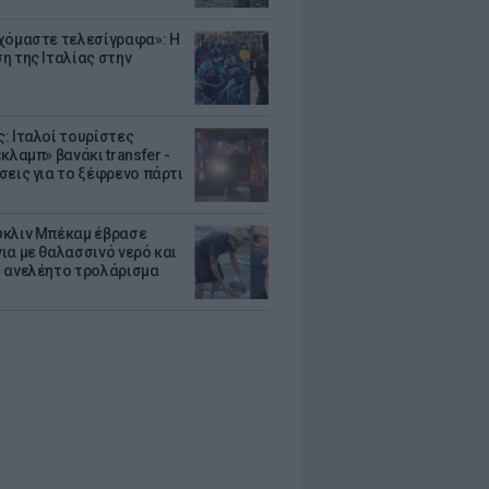
χόμαστε τελεσίγραφα»: Η
η της Ιταλίας στην
: Ιταλοί τουρίστες
κλαμπ» βανάκι transfer -
σεις για το ξέφρενο πάρτι
κλιν Μπέκαμ έβρασε
ια με θαλασσινό νερό και
 ανελέητο τρολάρισμα