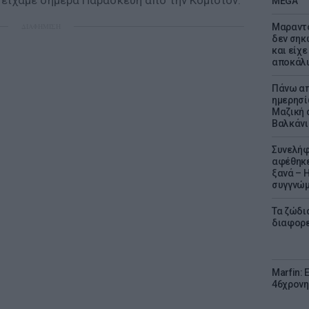
 είχαμε σήμερα Παρασκευή από την Κομισιόν.
MEGA
ΔΙΑΦΗΜΙΣΗ
Μαραντό
δεν σηκ
και είχε
αποκάλυ
Πάνω απ
ημερησί
Μαζική 
Βαλκάνι
Συνελήφ
αφέθηκε
ξανά – 
συγγνώ
Τα ζώδια
διαφορ
Marfin: 
46χρονη