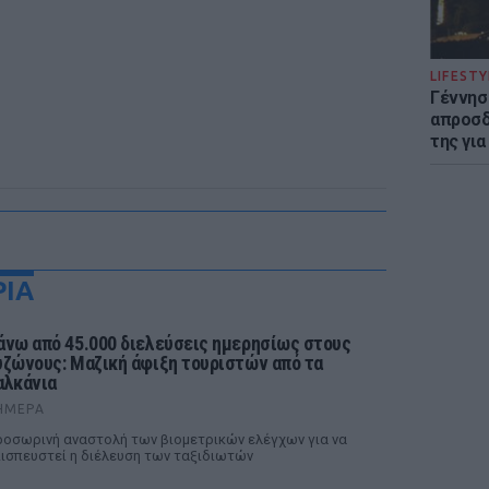
LIFESTY
Γέννησ
απροσδ
της για
ΡΙΑ
άνω από 45.000 διελεύσεις ημερησίως στους
υζώνους: Μαζική άφιξη τουριστών από τα
αλκάνια
ΉΜΕΡΑ
οσωρινή αναστολή των βιομετρικών ελέγχων για να
ισπευστεί η διέλευση των ταξιδιωτών