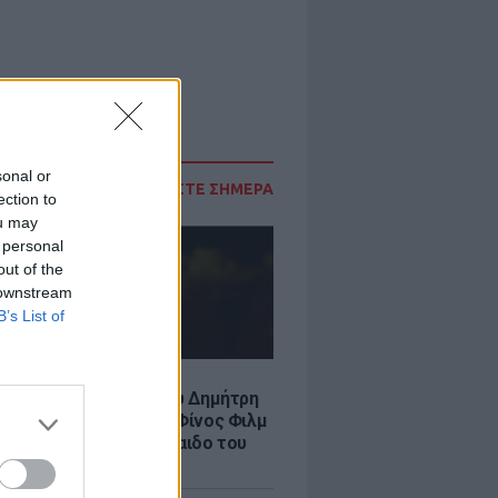
sonal or
ΔΙΑΒΑΣΤΕ ΣΗΜΕΡΑ
ection to
ou may
 personal
out of the
 downstream
B’s List of
LE
νια από τον θάνατο του Δημήτρη
χαήλ: Η ανάρτηση της Φίνος Φιλμ
 «γοητευτικό λεβεντόπαιδο του
κού σινεμά»