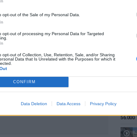
In
ειτονίας «θα πρέπει να αποφευχθούν».
o opt-out of the Sale of my Personal Data.
νάγκη να γίνει σεβαστή η κυριαρχία των
In
ν υδάτων τους και του εναέριου χώρου
ις.
to opt-out of processing my Personal Data for Targeted
ing.
ΕΙΔΗΣΕΙ
In
Καιρός:
σήμερα
o opt-out of Collection, Use, Retention, Sale, and/or Sharing
ersonal Data that Is Unrelated with the Purposes for which it
lected.
ΔΙΑΦΗΜΙΣΗ
Out
CONFIRM
Data Deletion
Data Access
Privacy Policy
ΕΙΔΗΣΕΙ
Αύγουσ
56.000 