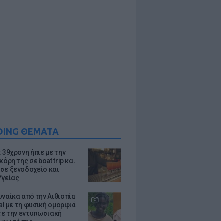
DING ΘΕΜΑΤΑ
 39χρονη ήπιε με την
κόρη της σε boat trip και
σε ξενοδοχείο και
Υγείας
υναίκα από την Αιθιοπία
ral με τη φυσική ομορφιά
ίτε την εντυπωσιακή