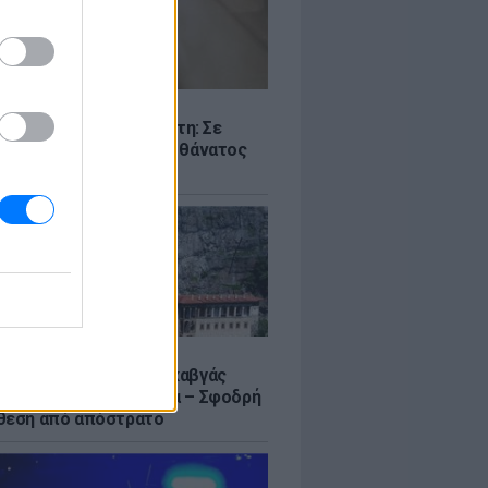
Σ
ς -πτώμα σε καταψύκτη: Σε
γικά αίτια οφείλεται ο θάνατος
ικιωμένου
Σ
α Σουμελά: Τουρκικός καβγάς
η σύγκριση με τη Μέκκα – Σφοδρή
θεση από απόστρατο