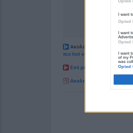
Opted 
I want t
Opted 
I want 
Advertis
Opted 
Ακολουθήστε το E-Radio.
I want t
πιο hot νέα
.
of my P
was col
Opted 
Εσύ μπήκες στο E-Daily.gr
Ακολουθήστε το E-Radio.g