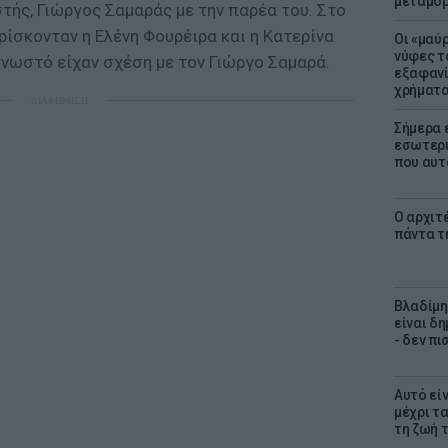
μεταμό
τής, Γιώργος Σαμαράς με την παρέα του. Στο
βρίσκονταν η Ελένη Φουρέιρα και η Κατερίνα
Οι «μαύ
νύφες τ
γνωστό είχαν σχέση με τον Γιώργο Σαμαρά.
εξαφανί
χρήματ
ΔΙΑΦΗΜΙΣΗ
Σήμερα 
εσωτερι
που αυτ
Ο αρχιτ
πάντα τ
Βλαδίμη
είναι δ
- δεν π
Αυτό εί
μέχρι τ
τη ζωή 