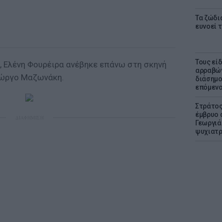
Τα ζώδια
ευνοεί 
Τους εί
, Ελένη Φουρέιρα ανέβηκε επάνω στη σκηνή
αρραβών
Γιώργο Μαζωνάκη.
διάσημο
επόμενο
Στράτος
έμβρυο 
ΔΙΑΦΗΜΙΣΗ
Γεωργιάδ
ψυχιατρ