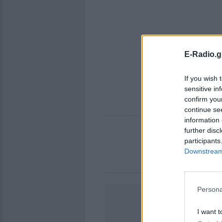
E-Radio.g
If you wish 
sensitive in
confirm you
continue se
information 
further disc
participants
Downstream 
Persona
I want t