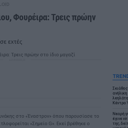
LOID
ου, Φουρέιρα: Τρεις πρώην 
σε εχτές
ΔΙΑΦΗΜΙΣΗ
TREN
Σκιάθος:
ανήλικη 
λεηλάτη
Κέντρο 
Νεαρή γ
ωνάκης στο «Έναστρον» όπου παρουσίασε το
έγινε vi
ιτλοφορείται «Σημείο G». Εκεί βρέθηκε ο
της, δε