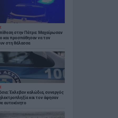
Σ
επίθεση στην Πάτρα: Μαχαίρωσαν
ο και προσπάθησαν να τον
υν στη θάλασσα
Σ
όσια: Έκλεβαν καλώδια, συνεργός
ηλεκτροπληξία και τον άφησαν
σε αυτοκίνητο