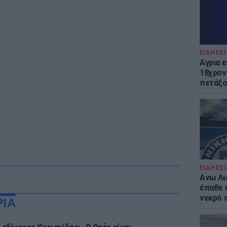
ΕΙΔΗΣΕΙ
Αγρια 
18χρον
πετάξο
ΕΙΔΗΣΕΙ
Ανω Λι
έπαθε 
νεκρό 
ΡΙΑ