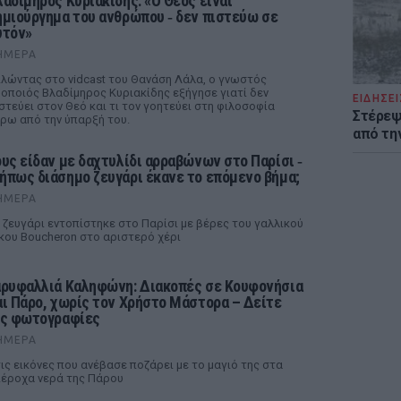
λαδίμηρος Κυριακίδης: «Ο Θεός είναι
ημιούργημα του ανθρώπου ‑ δεν πιστεύω σε
υτόν»
ΉΜΕΡΑ
λώντας στο vidcast του Θανάση Λάλα, ο γνωστός
οποιός Βλαδίμηρος Κυριακίδης εξήγησε γιατί δεν
ΕΙΔΗΣΕΙ
στεύει στον Θεό και τι τον γοητεύει στη φιλοσοφία
Στέρεψ
ρω από την ύπαρξή του.
από τη
ους είδαν με δαχτυλίδι αρραβώνων στο Παρίσι ‑
ήπως διάσημο ζευγάρι έκανε το επόμενο βήμα;
ΉΜΕΡΑ
 ζευγάρι εντοπίστηκε στο Παρίσι με βέρες του γαλλικού
κου Boucheron στο αριστερό χέρι
αρυφαλλιά Καληφώνη: Διακοπές σε Κουφονήσια
αι Πάρο, χωρίς τον Χρήστο Μάστορα – Δείτε
ις φωτογραφίες
ΉΜΕΡΑ
ις εικόνες που ανέβασε ποζάρει με το μαγιό της στα
έροχα νερά της Πάρου