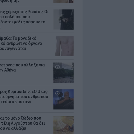
ρφωσή της
ρες χήρες» της Ρωσίας: Οι
ου πολέμου που
ζονται μόλις πάρουν τα
α
έμαθα: Το μοναδικό
κό ανθρώπινο όργανο
οαναγεννάται
έκτονας που άλλαξε για
ην Αθήνα
ρος Κυριακίδης: «Ο Θεός
ημιούργημα του ανθρώπου
ιστεύω σε αυτόν»
ναι το μόνο ζώδιο που
α τέλη Αυγούστου θα δει
του να αλλάζει