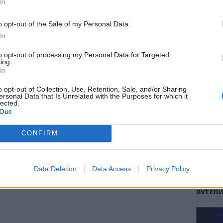
In
o opt-out of the Sale of my Personal Data.
In
ΕΙΔΗΣΕΙ
to opt-out of processing my Personal Data for Targeted
Μυστρά
ing.
παθολο
In
gr στο
Google News
και μάθετε πρώτοι
τα
του ηλ
o opt-out of Collection, Use, Retention, Sale, and/or Sharing
ersonal Data that Is Unrelated with the Purposes for which it
lected.
Out
; Τα νέα της ημέρας και ότι σου κάνει κλικ!
CONFIRM
r και στο Instagram
ΔΙΑΦΗΜΙΣΗ
ΕΙΔΗΣΕΙ
Data Deletion
Data Access
Privacy Policy
Παναγί
μετά τ
αντεπί