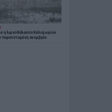
Σ
ε η λιμνοθάλασσα Καλοχωρίου
ν παρατεταμένη ανομβρία