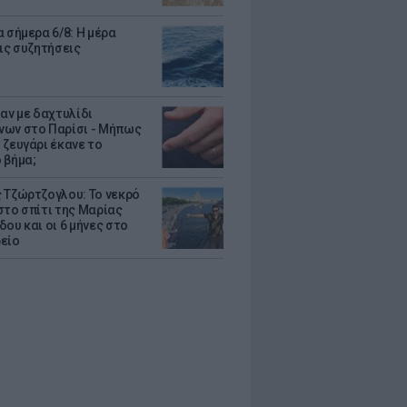
 σήμερα 6/8: Η μέρα
τις συζητήσεις
δαν με δαχτυλίδι
ων στο Παρίσι - Μήπως
 ζευγάρι έκανε το
 βήμα;
 Τζώρτζογλου: Το νεκρό
στο σπίτι της Μαρίας
ου και οι 6 μήνες στο
είο