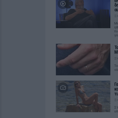
Β
δ
α
Σ
Μι
ηθ
πι
γύ
Τ
Μ
Σ
Το
οί
Γ
κ
τ
Σ
Στ
υπ