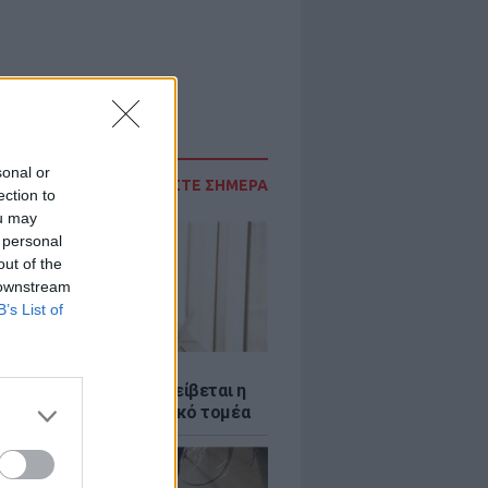
sonal or
ΔΙΑΒΑΣΤΕ ΣΗΜΕΡΑ
ection to
ou may
 personal
out of the
 downstream
B’s List of
Σ
νταύγουστος: Πώς αμείβεται η
 την αργία στον ιδιωτικό τομέα