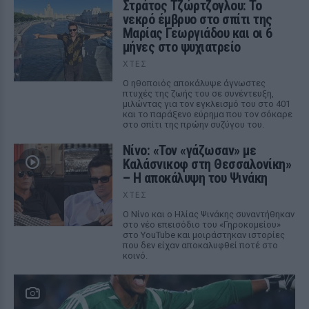
Στράτος Τζώρτζογλου: Το
νεκρό έμβρυο στο σπίτι της
Μαρίας Γεωργιάδου και οι 6
μήνες στο ψυχιατρείο
ΧΤΕΣ
Ο ηθοποιός αποκάλυψε άγνωστες
πτυχές της ζωής του σε συνέντευξη,
μιλώντας για τον εγκλεισμό του στο 401
και το παράξενο εύρημα που τον σόκαρε
στο σπίτι της πρώην συζύγου του.
Νίνο: «Τον «γάζωσαν» με
Καλάσνικοφ στη Θεσσαλονίκη»
– Η αποκάλυψη του Ψινάκη
ΧΤΕΣ
Ο Νίνο και ο Ηλίας Ψινάκης συναντήθηκαν
στο νέο επεισόδιο του «Γηροκομείου»
στο YouTube και μοιράστηκαν ιστορίες
που δεν είχαν αποκαλυφθεί ποτέ στο
κοινό.