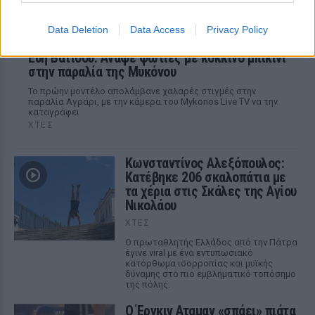
Data Deletion
Data Access
Privacy Policy
Εύη Βατίδου: Αναψε φωτιές με κόκκινο μπικίνι
στην παραλία της Μυκόνου
Το πρώην μοντέλο απολάμβανε χαλαρές στιγμές στην
παραλία Αγράρι, με την κάμερα του Mykonos Live TV να την
καταγράφει
ΧΤΕΣ
Κωνσταντίνος Αλεξόπουλος:
Κατέβηκε 206 σκαλοπάτια με
τα χέρια στις Σκάλες της Αγίου
Νικολάου
ΧΤΕΣ
Ο πρωταθλητής Ελλάδος από την Πάτρα
έγινε viral με ένα εντυπωσιακό
κατόρθωμα ισορροπίας και μυϊκής
δύναμης στο πιο εμβληματικό τοπόσημο
της πόλης.
Ο Έργκιν Αταμαν «σπάει» πιάτα