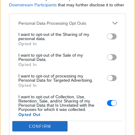
Ο διάσημος κιθαρίστας απο τον
Downstream Participants
that may further disclose it to other
οποιο εμπνεύστηκε το όνομα
third parties.
της η Αση Μπήλιου ‑ Πώς τη
βάφτισαν
Personal Data Processing Opt Outs
ΠΡΙΝ 3 ΏΡΕΣ
I want to opt-out of the Sharing of my
Το πραγματικό της όνομα δεν είναι Αση:
personal data.
Η απίστευτη ιστορία πίσω από την
Opted In
απόφαση της Ασης Μπήλιου που
ελάχιστοι γνώριζαν
I want to opt-out of the Sale of my
Personal Data.
Το απογευματινό μπάνιο της
Opted In
Μαρίας Σολωμού στη θάλασσα:
Η τέλεια ώρα, γράφει από τη
I want to opt-out of processing my
Σαντορίνη
Personal Data for Targeted Advertising.
Opted In
ΧΤΕΣ
Η ηθοποιός μοιράστηκε μία φωτογραφία
I want to opt-out of Collection, Use,
της με μαγιό από παραλία του νησιού
Retention, Sale, and/or Sharing of my
Personal Data that Is Unrelated with the
Purposes for which it was collected.
Opted Out
CONFIRM