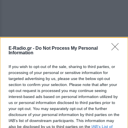
E-Radio.gr -
Do Not Process My Personal
ΔΕΙΤΕ ΕΠΙΣΗΣ
Information
ΣΤΗΝ ΙΔΙΑ ΚΑΤΗΓΟΡΙΑ
If you wish to opt-out of the sale, sharing to third parties, or
processing of your personal or sensitive information for
Οι συναυλίες επιτέλους
targeted advertising by us, please use the below opt-out
βγάζουν φτηνά εισιτήρια ‑
section to confirm your selection. Please note that after your
Ποιοι καλλιτέχνες κατέβασαν
opt-out request is processed you may continue seeing
τις τιμές
interest-based ads based on personal information utilized by
us or personal information disclosed to third parties prior to
ΠΡΙΝ 3 ΏΡΕΣ
your opt-out. You may separately opt-out of the further
Οι fans δεν αντέχουν άλλες αυξήσεις: Τα
disclosure of your personal information by third parties on the
φθηνά εισιτήρια που εξαφανίζονται σε
λίγα λεπτά
IAB’s list of downstream participants. This information may
also be disclosed by us to third parties on the
IAB’s List of