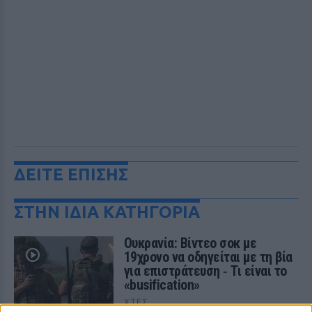
ΔΕΙΤΕ ΕΠΙΣΗΣ
ΣΤΗΝ ΙΔΙΑ ΚΑΤΗΓΟΡΙΑ
Ουκρανία: Βίντεο σοκ με
19χρονο να οδηγείται με τη βία
για επιστράτευση ‑ Τι είναι το
«busification»
ΧΤΕΣ