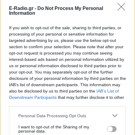
Βίντεο που φέρεται να δείχνει βίαιη
E-Radio.gr -
Do Not Process My Personal
μεταφορά άνδρα για στρατιωτική
Information
επιστράτευση στην Ουκρανία
επαναφέρει τη συζήτηση για το λεγόμενο
«busification».
If you wish to opt-out of the sale, sharing to third parties, or
Ουκρανία: Βίντεο σοκ με
processing of your personal or sensitive information for
19χρονο να οδηγείται με τη βία
targeted advertising by us, please use the below opt-out
για επιστράτευση ‑ Τι είναι το
section to confirm your selection. Please note that after your
«busification»
opt-out request is processed you may continue seeing
interest-based ads based on personal information utilized by
ΧΤΕΣ
us or personal information disclosed to third parties prior to
Βίντεο που φέρεται να δείχνει βίαιη
your opt-out. You may separately opt-out of the further
μεταφορά άνδρα για στρατιωτική
επιστράτευση στην Ουκρανία
disclosure of your personal information by third parties on the
επαναφέρει τη συζήτηση για το λεγόμενο
IAB’s list of downstream participants. This information may
«busification».
also be disclosed by us to third parties on the
IAB’s List of
Πάρο: 4χρονος έχασε τη ζωή
Downstream Participants
that may further disclose it to other
του σε πισίνα beach bar –
third parties.
Βούτηξε ο μπάρμαν για να τον
ανασύρει
Personal Data Processing Opt Outs
ΧΤΕΣ
I want to opt-out of the Sharing of my
Ο ιδιοκτήτης του beach bar και οι γονείς
personal data.