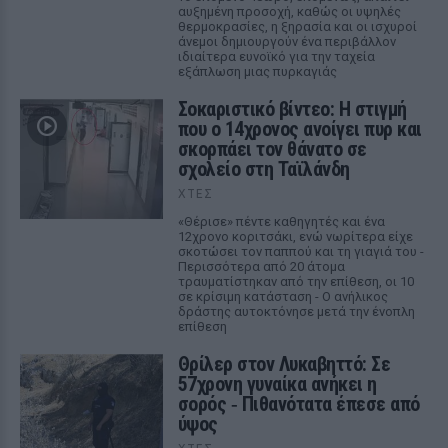
αυξημένη προσοχή, καθώς οι υψηλές
θερμοκρασίες, η ξηρασία και οι ισχυροί
άνεμοι δημιουργούν ένα περιβάλλον
ιδιαίτερα ευνοϊκό για την ταχεία
εξάπλωση μιας πυρκαγιάς
Σοκαριστικό βίντεο: Η στιγμή
που ο 14χρονος ανοίγει πυρ και
σκορπάει τον θάνατο σε
σχολείο στη Ταϊλάνδη
ΧΤΕΣ
«Θέρισε» πέντε καθηγητές και ένα
12χρονο κοριτσάκι, ενώ νωρίτερα είχε
σκοτώσει τον παππού και τη γιαγιά του -
Περισσότερα από 20 άτομα
τραυματίστηκαν από την επίθεση, οι 10
σε κρίσιμη κατάσταση - Ο ανήλικος
δράστης αυτοκτόνησε μετά την ένοπλη
επίθεση
Θρίλερ στον Λυκαβηττό: Σε
57χρονη γυναίκα ανήκει η
σορός ‑ Πιθανότατα έπεσε από
ύψος