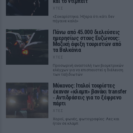
και το ντιμπέιτ
ΧΤΕΣ
«Σοκαρίστηκα. Ήξερα ότι κάτι δεν
πήγαινε καλά»
Πάνω από 45.000 διελεύσεις
ημερησίως στους Ευζώνους:
Μαζική άφιξη τουριστών από
τα Βαλκάνια
ΧΤΕΣ
Προσωρινή αναστολή των βιομετρικών
ελέγχων για να επισπευστεί η διέλευση
των ταξιδιωτών
Μύκονος: Ιταλοί τουρίστες
έκαναν «κλαμπ» βανάκι transfer
‑ Αντιδράσεις για το ξέφρενο
πάρτι
ΧΤΕΣ
Χοροί, φωνές, φωτογραφίες: Λες και
ήταν σε κλαμπ