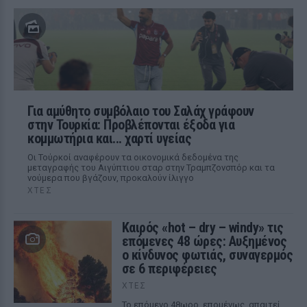
Για αμύθητο συμβόλαιο του Σαλάχ γράφουν
στην Τουρκία: Προβλέπονται έξοδα για
κομμωτήρια και... χαρτί υγείας
Οι Τούρκοί αναφέρουν τα οικονομικά δεδομένα της
μεταγραφής του Αιγύπτιου σταρ στην Τραμπζονσπόρ και τα
νούμερα που βγάζουν, προκαλούν ίλιγγο
ΧΤΕΣ
Καιρός «hot – dry – windy» τις
επόμενες 48 ώρες: Αυξημένος
ο κίνδυνος φωτιάς, συναγερμός
σε 6 περιφέρειες
ΧΤΕΣ
Το επόμενο 48ωρο, επομένως, απαιτεί