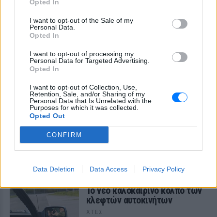
του μικρού προσήχθησαν από τις αρχές -
Opted In
σύμφωνα με πληροφορίες, κανείς δεν
βρισκόταν κοντά στο παιδί εκείνη την
I want to opt-out of the Sale of my
ώρα
Personal Data.
Opted In
I want to opt-out of processing my
Personal Data for Targeted Advertising.
Opted In
I want to opt-out of Collection, Use,
Retention, Sale, and/or Sharing of my
Personal Data that Is Unrelated with the
Purposes for which it was collected.
Καύσιμα «φωτιά»: Η βενζίνη ξεπερνά τα 2
Opted Out
ευρώ το λίτρο παρά την πτώση του αργού
πετρελαίου διεθνώς
CONFIRM
Οι διεθνείς τιμές του αργού πετρελαίου υποχωρούν, αλλά
στα πρατήρια οι τιμές δεν ακολουθούν
ΧΤΕΣ
Data Deletion
Data Access
Privacy Policy
Το νέο καλοκαιρινό κόλπο των
κλεφτών αυτοκινήτων
ΧΤΕΣ