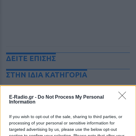
ΔΕΙΤΕ ΕΠΙΣΗΣ
ΣΤΗΝ ΙΔΙΑ ΚΑΤΗΓΟΡΙΑ
Η ταινία που παραλίγο να
καταστρέψει την καριέρα της
E-Radio.gr -
Do Not Process My Personal
Diane Keaton
Information
ΠΡΙΝ 10 ΏΡΕΣ
If you wish to opt-out of the sale, sharing to third parties, or
Μία αποτυχία ήταν αρκετή
processing of your personal or sensitive information for
targeted advertising by us, please use the below opt-out
5 one‑hit wonders που έγιναν
section to confirm your selection. Please note that after your