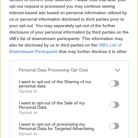
ξανά διάσημοι από… ατύχημα
opt-out request is processed you may continue seeing
ΧΤΕΣ
interest-based ads based on personal information utilized by
Η τύχη δεν προβλέπεται, αλλά όταν
us or personal information disclosed to third parties prior to
χαμογελάσει, αποδεικνύει ότι ορισμένα
your opt-out. You may separately opt-out of the further
τραγούδια έχουν πολύ περισσότερες
«ζωές» από όσες νομίζαμε
disclosure of your personal information by third parties on the
IAB’s list of downstream participants. This information may
Η κωμωδία που σατίρισε τον
also be disclosed by us to third parties on the
IAB’s List of
νεοπλουτισμό και παραμένει
Downstream Participants
that may further disclose it to other
επίκαιρη
third parties.
ΠΡΟΧΤΈΣ
Personal Data Processing Opt Outs
108 επεισόδια γέλιου: Η σειρά του Χάρη
Ρώμα που αξίζει να δούμε ξανά στις
επαναλήψεις
I want to opt-out of the Sharing of my
personal data.
Opted In
I want to opt-out of the Sale of my
Personal Data.
Opted In
I want to opt-out of processing my
Personal Data for Targeted Advertising.
Opted In