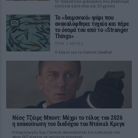
Το τηλεοπτικό φαινόμενο που βλέπουμε
ξανά και ξανά εδώ και 35 χρόνια
Το «δαιμονικό» ψάρι που
ανακαλύφθηκε τυχαία και πήρε
το όνομά του από το «Stranger
Things»
ΠΡΙΝ 3 ΜΈΡΕΣ
Ο λόγος για το Demon Cavefish
Νέος Τζέιμς Μποντ: Μέχρι το τέλος του 2026
η ανακοίνωση του διαδόχου του Ντάνιελ Κρεγκ
Η παραγωγός Έιμι Πάσκαλ αποκαλύπτει ότι η επιλογή του
νέου 007 γίνεται με απόλυτη προσοχή