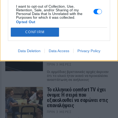
I want to opt-out of Collection, Use,
Retention, Sale, and/or Sharing of my
5 ταινίες του Netflix για να δεις στις διακοπές
Personal Data that Is Unrelated with the
Purposes for which it was collected.
Aνάλαφρες, διασκεδαστικές και ταξιδιάρικες ιστορίες που
Opted Out
προσφέρουν την απόλυτη αίσθηση απόδρασης
ΠΡΟΧΤΈΣ
CONFIRM
Σάλος στο Λονδίνο με αφίσα
της «Μούμιας» που θύμιζε
Data Deletion
Data Access
Privacy Policy
νεκρό παιδί ‑ Την απέσυραν από
το μετρό
ΠΡΙΝ 3 ΜΈΡΕΣ
Οι αρμόδιες βρετανικές αρχές έκριναν
ότι το υλικό ήταν ικανό να προκαλέσει
αναστάτωση σε ανήλικους
Το ελληνικό comfort TV έχει
όνομα: Η σειρά που
εξακολουθεί να σαρώνει στις
επαναλήψεις
ΠΡΙΝ 3 ΜΈΡΕΣ