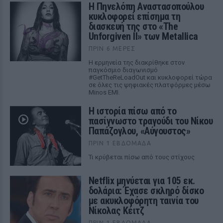
Η Πηνελόπη Αναστασοπούλου
κυκλοφορεί επίσημα τη
διασκευή της στο «The
Unforgiven II» των Metallica
ΠΡΙΝ 6 ΜΈΡΕΣ
Η ερμηνεία της διακρίθηκε στον
παγκόσμιο διαγωνισμό
#GetTheReLoadOut και κυκλοφορεί τώρα
σε όλες τις ψηφιακές πλατφόρμες μέσω
Minos EMI.
Η ιστορία πίσω από το
πασίγνωστο τραγούδι του Νίκου
Παπάζογλου, «Αύγουστος»
ΠΡΙΝ 1 ΕΒΔΟΜΆΔΑ
Τι κρύβεται πίσω από τους στίχους
Netflix μηνύεται για 105 εκ.
δολάρια: Έχασε σκληρό δίσκο
με ακυκλοφόρητη ταινία του
Νίκολας Κέιτζ
ΠΡΙΝ 1 ΕΒΔΟΜΆΔΑ