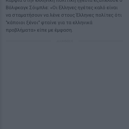
Καρφιά στην ελληνική πολιτική ηγεσία εξαπέλυσε ο
Βόλφκαγκ Σόιμπλε: «Οι Ελληνες ηγέτες καλό είναι
να σταματήσουν να λένε στους Έλληνες πολίτες ότι
"κάποιοι ξένοι" φταίνε για τα ελληνικά
προβλήματα» είπε με έμφαση.
ΔΙΑΦΗΜΙΣΗ