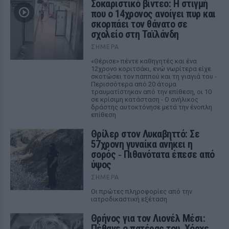
Σοκαριστικό βίντεο: Η στιγμή
που ο 14χρονος ανοίγει πυρ και
σκορπάει τον θάνατο σε
σχολείο στη Ταϊλάνδη
ΣΉΜΕΡΑ
«Θέρισε» πέντε καθηγητές και ένα
12χρονο κοριτσάκι, ενώ νωρίτερα είχε
σκοτώσει τον παππού και τη γιαγιά του -
Περισσότερα από 20 άτομα
τραυματίστηκαν από την επίθεση, οι 10
σε κρίσιμη κατάσταση - Ο ανήλικος
δράστης αυτοκτόνησε μετά την ένοπλη
επίθεση
Θρίλερ στον Λυκαβηττό: Σε
57χρονη γυναίκα ανήκει η
σορός ‑ Πιθανότατα έπεσε από
ύψος
ΣΉΜΕΡΑ
Οι πρώτες πληροφορίες από την
ιατροδικαστική εξέταση
Θρήνος για τον Λιονέλ Μέσι:
Πέθανε ο πατέρας του, Χόρχε