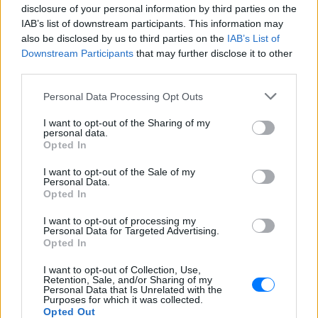
Ιστορική μεταφορά 30
disclosure of your personal information by third parties on the
φαλαινών μπελούγκα από τον
IAB’s list of downstream participants. This information may
Καναδά στις ΗΠΑ
also be disclosed by us to third parties on the
IAB’s List of
Downstream Participants
that may further disclose it to other
ΣΉΜΕΡΑ
third parties.
Πώς στήθηκε η αεροπορική γέφυρα
σωτηρίας
Personal Data Processing Opt Outs
Πώς η Πυροσβεστική διέσωσε
I want to opt-out of the Sharing of my
πολίτες στη μεγάλη φωτιά της
personal data.
Αττικοβοιωτίας ‑
Opted In
Συγκλονιστικά βίντεο
I want to opt-out of the Sale of my
ΣΉΜΕΡΑ
Personal Data.
Συγκλονιστικά πλάνα και εικόνες
Opted In
έρχονται στο φως της δημοσιότητας
από τη μεγάλη φωτιά που ξέσπασε στις
I want to opt-out of processing my
31 Ιουλίου στον Αγιο Βασίλειο, στον
Personal Data for Targeted Advertising.
Κιθαιρώνα Βοιωτίας και έφτασε μέχρι το
Opted In
Πόρτο Γερμενό - Ο διττός ρόλος της
Πυροσβεστικής
I want to opt-out of Collection, Use,
Retention, Sale, and/or Sharing of my
Για αμύθητο συμβόλαιο του
Personal Data that Is Unrelated with the
Σαλάχ γράφουν στην Τουρκία:
Purposes for which it was collected.
Προβλέπονται έξοδα για
Opted Out