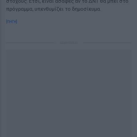
στόχους. Ετσι, είναι ασαφές αν το ΔΝΤ θα μπει στο
πρόγραμμα, υπενθυμίζει το δημοσίευμα.
[ΠΗΓΗ]
ΔΙΑΦΗΜΙΣΗ