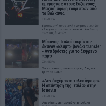
ημερησίως στους Ευζώνους:
Μαζική άφιξη τουριστών από
τα Βαλκάνια
ΣΉΜΕΡΑ
Προσωρινή αναστολή των βιομετρικών
ελέγχων για να επισπευστεί η διέλευση
των ταξιδιωτών
Μύκονος: Ιταλοί τουρίστες
έκαναν «κλαμπ» βανάκι transfer
‑ Αντιδράσεις για το ξέφρενο
πάρτι
ΣΉΜΕΡΑ
Χοροί, φωνές, φωτογραφίες: Λες και
ήταν σε κλαμπ
«Δεν δεχόμαστε τελεσίγραφα»:
Η απάντηση της Ιταλίας στην
Ισπανία
ΣΉΜΕΡΑ
Αμετάπειστη παραμένει η ιταλική