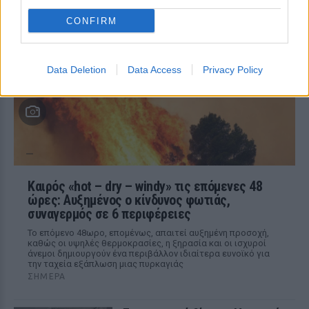
κομμωτήρια και... χαρτί υγείας
CONFIRM
ΣΉΜΕΡΑ
Οι Τούρκοί αναφέρουν τα οικονομικά
δεδομένα της μεταγραφής του Αιγύπτιου
σταρ στην Τραμπζονσπόρ και τα νούμερα
Data Deletion
Data Access
Privacy Policy
που βγάζουν, προκαλούν ίλιγγο
Καιρός «hot – dry – windy» τις επόμενες 48
ώρες: Αυξημένος ο κίνδυνος φωτιάς,
συναγερμός σε 6 περιφέρειες
Το επόμενο 48ωρο, επομένως, απαιτεί αυξημένη προσοχή,
καθώς οι υψηλές θερμοκρασίες, η ξηρασία και οι ισχυροί
άνεμοι δημιουργούν ένα περιβάλλον ιδιαίτερα ευνοϊκό για
την ταχεία εξάπλωση μιας πυρκαγιάς
ΣΉΜΕΡΑ