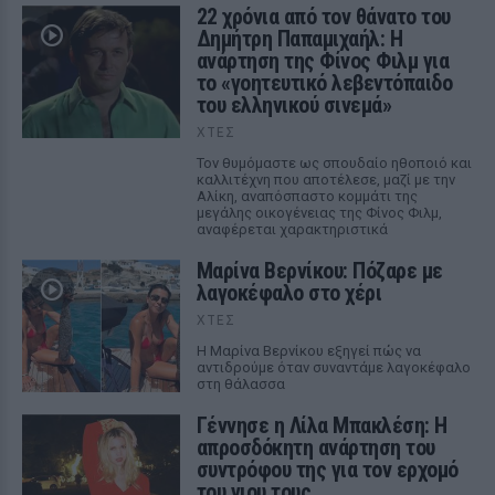
22 χρόνια από τον θάνατο του
Δημήτρη Παπαμιχαήλ: Η
ανάρτηση της Φίνος Φιλμ για
το «γοητευτικό λεβεντόπαιδο
του ελληνικού σινεμά»
ΧΤΕΣ
Τον θυμόμαστε ως σπουδαίο ηθοποιό και
καλλιτέχνη που αποτέλεσε, μαζί με την
Αλίκη, αναπόσπαστο κομμάτι της
μεγάλης οικογένειας της Φίνος Φιλμ,
αναφέρεται χαρακτηριστικά
Μαρίνα Βερνίκου: Πόζαρε με
λαγοκέφαλο στο χέρι
ΧΤΕΣ
Η Μαρίνα Βερνίκου εξηγεί πώς να
αντιδρούμε όταν συναντάμε λαγοκέφαλο
στη θάλασσα
Γέννησε η Λίλα Μπακλέση: Η
απροσδόκητη ανάρτηση του
συντρόφου της για τον ερχομό
του γιου τους