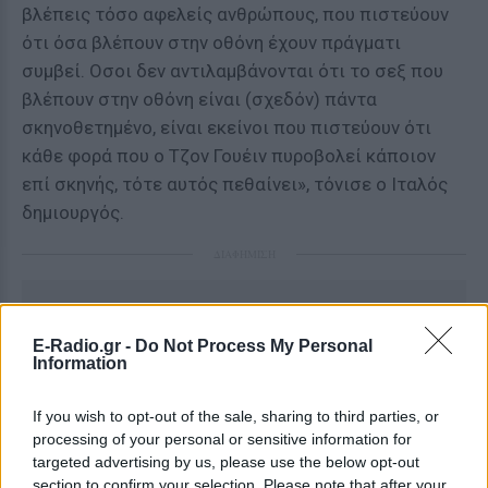
βλέπεις τόσο αφελείς ανθρώπους, που πιστεύουν
ότι όσα βλέπουν στην οθόνη έχουν πράγματι
συμβεί. Οσοι δεν αντιλαμβάνονται ότι το σεξ που
βλέπουν στην οθόνη είναι (σχεδόν) πάντα
σκηνοθετημένο, είναι εκείνοι που πιστεύουν ότι
κάθε φορά που ο Τζον Γουέιν πυροβολεί κάποιον
επί σκηνής, τότε αυτός πεθαίνει», τόνισε ο Ιταλός
δημιουργός.
ΔΙΑΦΗΜΙΣΗ
E-Radio.gr -
Do Not Process My Personal
Information
If you wish to opt-out of the sale, sharing to third parties, or
processing of your personal or sensitive information for
targeted advertising by us, please use the below opt-out
section to confirm your selection. Please note that after your