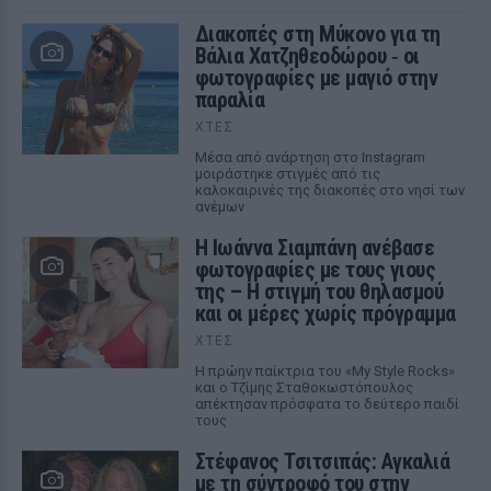
Διακοπές στη Μύκονο για τη
Βάλια Χατζηθεοδώρου ‑ οι
φωτογραφίες με μαγιό στην
παραλία
ΧΤΕΣ
Μέσα από ανάρτηση στο Instagram
μοιράστηκε στιγμές από τις
καλοκαιρινές της διακοπές στο νησί των
ανέμων
H Ιωάννα Σιαμπάνη ανέβασε
φωτογραφίες με τους γιους
της – Η στιγμή του θηλασμού
και οι μέρες χωρίς πρόγραμμα
ΧΤΕΣ
Η πρώην παίκτρια του «My Style Rocks»
και ο Τζίμης Σταθοκωστόπουλος
απέκτησαν πρόσφατα το δεύτερο παιδί
τους
Στέφανος Τσιτσιπάς: Αγκαλιά
με τη σύντροφό του στην