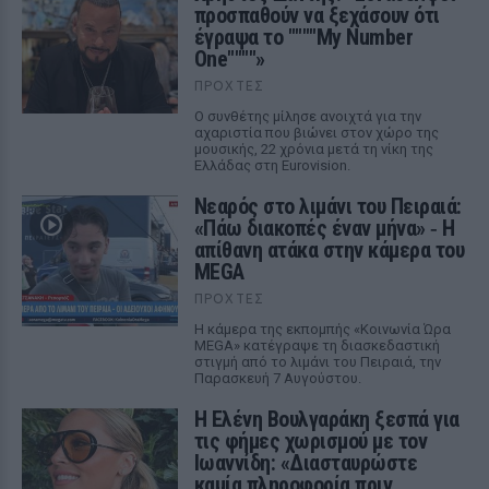
προσπαθούν να ξεχάσουν ότι
έγραψα το """"My Number
One""""»
ΠΡΟΧΤΈΣ
Ο συνθέτης μίλησε ανοιχτά για την
αχαριστία που βιώνει στον χώρο της
μουσικής, 22 χρόνια μετά τη νίκη της
Ελλάδας στη Eurovision.
Νεαρός στο λιμάνι του Πειραιά:
«Πάω διακοπές έναν μήνα» ‑ Η
απίθανη ατάκα στην κάμερα του
MEGA
ΠΡΟΧΤΈΣ
Η κάμερα της εκπομπής «Κοινωνία Ώρα
MEGA» κατέγραψε τη διασκεδαστική
στιγμή από το λιμάνι του Πειραιά, την
Παρασκευή 7 Αυγούστου.
Η Ελένη Βουλγαράκη ξεσπά για
τις φήμες χωρισμού με τον
Ιωαννίδη: «Διασταυρώστε
καμία πληροφορία πριν