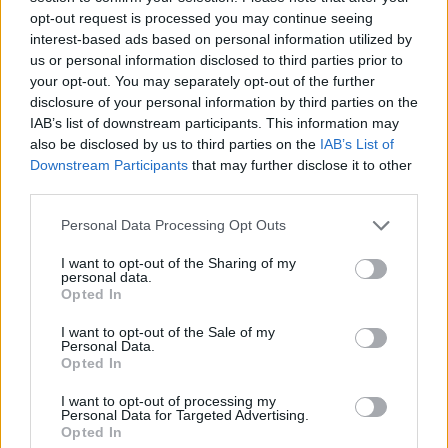
opt-out request is processed you may continue seeing
interest-based ads based on personal information utilized by
us or personal information disclosed to third parties prior to
your opt-out. You may separately opt-out of the further
disclosure of your personal information by third parties on the
IAB’s list of downstream participants. This information may
also be disclosed by us to third parties on the
IAB’s List of
Downstream Participants
that may further disclose it to other
third parties.
Personal Data Processing Opt Outs
Ακολουθήστε το E-Radio.gr στο
Google News
I want to opt-out of the Sharing of my
και μάθετε πρώτοι
τα πιο hot νέα
.
personal data.
Opted In
Εσύ μπήκες στο E-Daily.gr; Τα νέα της ημέρας
I want to opt-out of the Sale of my
και ότι σου κάνει κλικ!
Personal Data.
Opted In
Ακολουθήστε το E-Radio.gr και στο Instagram
I want to opt-out of processing my
Personal Data for Targeted Advertising.
ΔΙΑΦΗΜΙΣΗ
Opted In