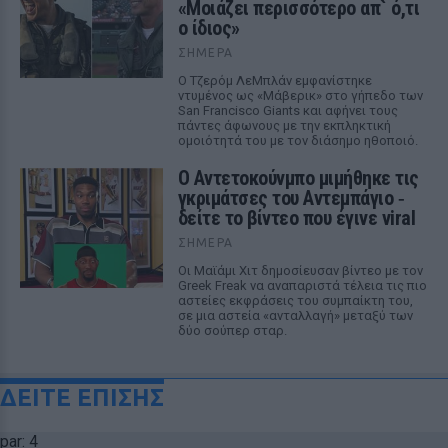
«Μοιάζει περισσότερο απ` ό,τι
ο ίδιος»
ΣΉΜΕΡΑ
Ο Τζερόμ ΛεΜπλάν εμφανίστηκε
ντυμένος ως «Μάβερικ» στο γήπεδο των
San Francisco Giants και αφήνει τους
πάντες άφωνους με την εκπληκτική
ομοιότητά του με τον διάσημο ηθοποιό.
Ο Αντετοκούνμπο μιμήθηκε τις
γκριμάτσες του Αντεμπάγιο ‑
δείτε το βίντεο που έγινε viral
ΣΉΜΕΡΑ
Οι Μαϊάμι Χιτ δημοσίευσαν βίντεο με τον
Greek Freak να αναπαριστά τέλεια τις πιο
αστείες εκφράσεις του συμπαίκτη του,
σε μια αστεία «ανταλλαγή» μεταξύ των
δύο σούπερ σταρ.
ΔΕΙΤΕ ΕΠΙΣΗΣ
par: 4