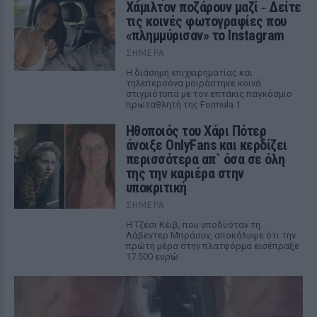
Χάμιλτον ποζάρουν μαζί ‑ Δείτε
τις κοινές φωτογραφίες που
«πλημμύρισαν» το Instagram
ΣΉΜΕΡΑ
Η διάσημη επιχειρηματίας και
τηλεπερσόνα μοιράστηκε κοινά
στιγμιότυπα με τον επτάκις παγκόσμιο
πρωταθλητή της Formula 1
Ηθοποιός του Χάρι Πότερ
άνοιξε OnlyFans και κερδίζει
περισσότερα απ` όσα σε όλη
της την καριέρα στην
υποκριτική
ΣΉΜΕΡΑ
Η Τζέσι Κέιβ, που υποδυόταν τη
Λάβεντερ Μπράουν, αποκάλυψε ότι την
πρώτη μέρα στην πλατφόρμα εισέπραξε
17.500 ευρώ