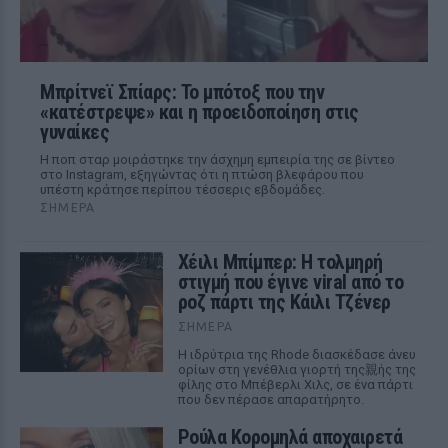
Μπρίτνεϊ Σπίαρς: Το μπότοξ που την
«κατέστρεψε» και η προειδοποίηση στις
γυναίκες
Η ποπ σταρ μοιράστηκε την άσχημη εμπειρία της σε βίντεο
στο Instagram, εξηγώντας ότι η πτώση βλεφάρου που
υπέστη κράτησε περίπου τέσσερις εβδομάδες.
ΣΉΜΕΡΑ
Χέιλι Μπίμπερ: Η τολμηρή
στιγμή που έγινε viral από το
ροζ πάρτι της Κάιλι Τζένερ
ΣΉΜΕΡΑ
Η ιδρύτρια της Rhode διασκέδασε άνευ
ορίων στη γενέθλια γιορτή της親ής της
φίλης στο Μπέβερλι Χιλς, σε ένα πάρτι
που δεν πέρασε απαρατήρητο.
Ρούλα Κορομηλά αποχαιρετά