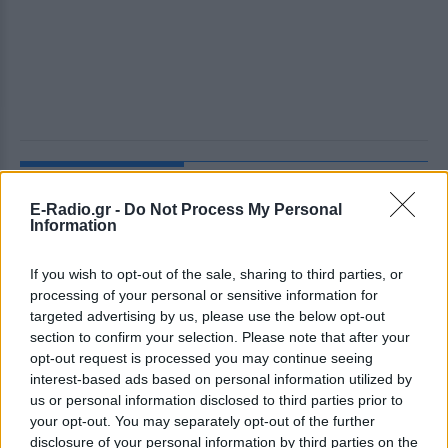
ΔΕΙΤΕ ΕΠΙΣΗΣ
E-Radio.gr -
Do Not Process My Personal
Information
ΣΤΗΝ ΙΔΙΑ ΚΑΤΗΓΟΡΙΑ
If you wish to opt-out of the sale, sharing to third parties, or
Extreme Makeover Home
processing of your personal or sensitive information for
Edition με τον Σπύρο Σούλη: Το
νέο trailer του ΑΝΤ1 που μας
targeted advertising by us, please use the below opt-out
άφησε άφωνους
section to confirm your selection. Please note that after your
opt-out request is processed you may continue seeing
ΣΉΜΕΡΑ
interest-based ads based on personal information utilized by
Το διεθνώς γνωστό ριάλιτι ανακαίνισης
us or personal information disclosed to third parties prior to
έρχεται στον ΑΝΤ1 από το φθινόπωρο,
your opt-out. You may separately opt-out of the further
με τον Σπύρο Σούλη στο τιμόνι της
ελληνικής εκδοχής.
disclosure of your personal information by third parties on the