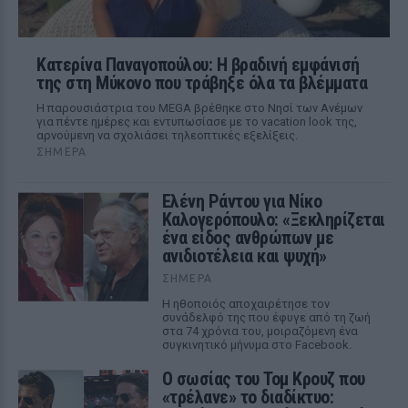
Κατερίνα Παναγοπούλου: Η βραδινή εμφάνισή
της στη Μύκονο που τράβηξε όλα τα βλέμματα
Η παρουσιάστρια του MEGA βρέθηκε στο Νησί των Ανέμων
για πέντε ημέρες και εντυπωσίασε με το vacation look της,
αρνούμενη να σχολιάσει τηλεοπτικές εξελίξεις.
ΣΉΜΕΡΑ
Ελένη Ράντου για Νίκο
Καλογερόπουλο: «Ξεκληρίζεται
ένα είδος ανθρώπων με
ανιδιοτέλεια και ψυχή»
ΣΉΜΕΡΑ
Η ηθοποιός αποχαιρέτησε τον
συνάδελφό της που έφυγε από τη ζωή
στα 74 χρόνια του, μοιραζόμενη ένα
συγκινητικό μήνυμα στο Facebook.
Ο σωσίας του Τομ Κρουζ που
«τρέλανε» το διαδίκτυο: