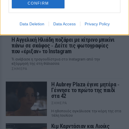
CONFIRM
Data Deletion
Data Access
Privacy Policy
Η Αγγελική Ηλιάδη ποζάρει με κίτρινο μπικίνι
πάνω σε σκάφος ‑ Δείτε τις φωτογραφίες
που «έριξαν» το Instagram
Τι ανέβασε η τραγουδίστρια στο Instagram από την
εξόρμησή της στη θάλασσα
ΣΉΜΕΡΑ
Η Aubrey Plaza έγινε μητέρα ‑
Γέννησε το πρώτο της παιδί
στα 42
ΣΉΜΕΡΑ
Η ηθοποιός αγκάλιασε την κόρη της στα
τέλη Ιουλίου
Κιμ Καρντάσιαν και Λιούις