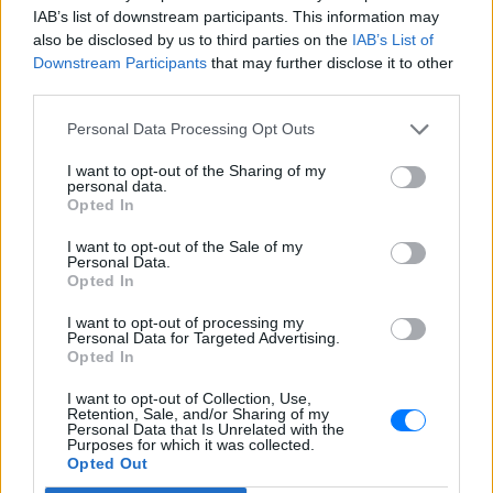
IAB’s list of downstream participants. This information may
Κιμ Καρντάσιαν και Λιούις
also be disclosed by us to third parties on the
IAB’s List of
Χάμιλτον: Τα νέα κοινά
Downstream Participants
that may further disclose it to other
στιγμιότυπα που μοιράστηκαν
third parties.
στο Instagram
ΣΉΜΕΡΑ
Personal Data Processing Opt Outs
Η διάσημη τηλεπερσόνα δημοσίευσε
φωτογραφικό άλμπουμ με selfie και
I want to opt-out of the Sharing of my
personal data.
αγκαλιές μαζί με τον επτά φορές
παγκόσμιο πρωταθλητή της Formula 1
Opted In
Βάνα Μπάρμπα για τον Νίκο
I want to opt-out of the Sale of my
Καλογερόπουλο: «Είχε
Personal Data.
Opted In
υποτιμηθεί ‑ δεν έμπαινε σε
συστήματα»
I want to opt-out of processing my
Personal Data for Targeted Advertising.
ΣΉΜΕΡΑ
Opted In
Η ηθοποιός μίλησε στην εκπομπή
«Κοινωνία ώρα Mega» για τον αγαπημένο
I want to opt-out of Collection, Use,
συνάδελφο που έφυγε από τη ζωή σε
Retention, Sale, and/or Sharing of my
ηλικία 74 ετών, θυμούμενη τη συνεργασία
Personal Data that Is Unrelated with the
τους στη μεγάλη οθόνη.
Purposes for which it was collected.
Opted Out